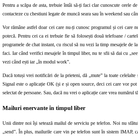
Pentru a scăpa de asta, trebuie întâi să-ți faci clar cunoscute orele d
contacteze cu chestiuni legate de muncă seara sau în weekend sau când 
Vor rămâne astfel doar cei care nu-ți cunosc programul și cei care n
potecă. Pentru cei ca ei trebuie fie să folosești două telefoane / carte
programele de chat instant, cu riscul să nu vezi la timp mesajele de la
faci. Iar când verifici mesajele în timpul liber, nu te sfii să dai cu „se
vezi când ești iar „în modul work”.
Dacă totuși vrei notificări de la prieteni, dă „mute” la toate cele
Signal este o aplicație OK (și e și open source, deci cei care vor po
selectat de persoane. Sau, dacă nu vrei o aplicație care vrea numărul tă
Mailuri enervante în timpul liber
Unii dintre noi își setează mailul de serviciu pe telefon. Noi nu sfăt
„send”. În plus, mailurile care vin pe telefon sunt în sistem IMAP, c