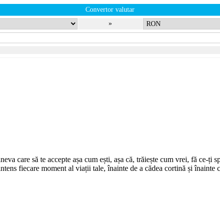
Convertor valutar
»
cineva care să te accepte așa cum ești, așa că, trăiește cum vrei, fă ce-ți 
e intens fiecare moment al viații tale, înainte de a cădea cortină și înainte