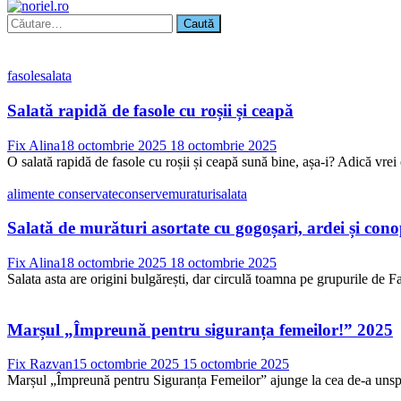
Caută
după:
fasole
salata
Salată rapidă de fasole cu roșii și ceapă
Fix Alina
18 octombrie 2025
18 octombrie 2025
O salată rapidă de fasole cu roșii și ceapă sună bine, așa-i? Adică vrei 
alimente conservate
conserve
muraturi
salata
Salată de murături asortate cu gogoșari, ardei și con
Fix Alina
18 octombrie 2025
18 octombrie 2025
Salata asta are origini bulgărești, dar circulă toamna pe grupurile de Fac
Marșul „Împreună pentru siguranța femeilor!” 2025
Fix Razvan
15 octombrie 2025
15 octombrie 2025
Marșul „Împreună pentru Siguranța Femeilor” ajunge la cea de-a unsprez