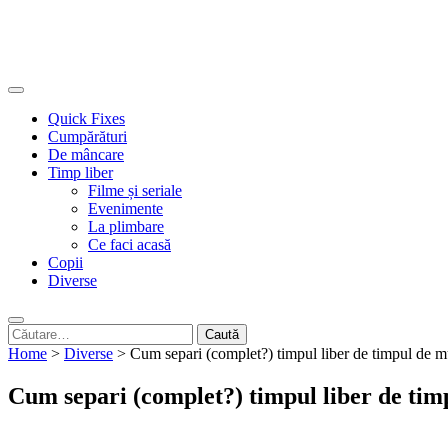
Quick Fixes
Cumpărături
De mâncare
Timp liber
Filme și seriale
Evenimente
La plimbare
Ce faci acasă
Copii
Diverse
Caută
după:
Home
>
Diverse
>
Cum separi (complet?) timpul liber de timpul de 
Cum separi (complet?) timpul liber de ti