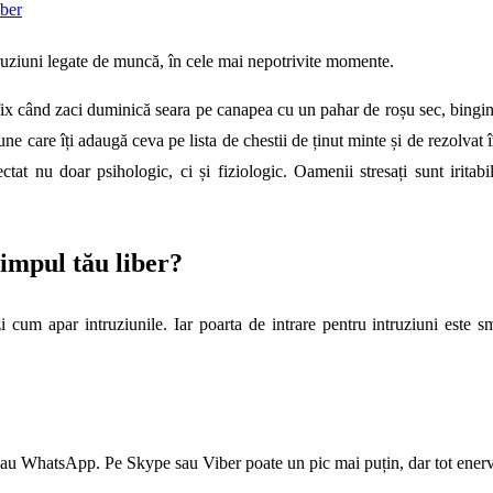
iber
truziuni legate de muncă, în cele mai nepotrivite momente.
fix când zaci duminică seara pe canapea cu un pahar de roșu sec, binging
iune care îți adaugă ceva pe lista de chestii de ținut minte și de rezolvat 
ctat nu doar psihologic, ci și fiziologic. Oamenii stresați sunt iritabi
timpul tău liber?
i cum apar intruziunile. Iar poarta de intrare pentru intruziuni este sm
au WhatsApp. Pe Skype sau Viber poate un pic mai puțin, dar tot enerv