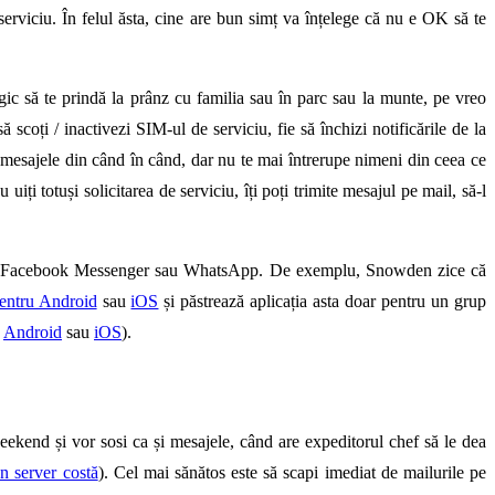
 serviciu. În felul ăsta, cine are bun simț va înțelege că nu e OK să te
ic să te prindă la prânz cu familia sau în parc sau la munte, pe vreo
 scoți / inactivezi SIM-ul de serviciu, fie să închizi notificările de la
tu mesajele din când în când, dar nu te mai întrerupe nimeni din ceea ce
uiți totuși solicitarea de serviciu, îți poți trimite mesajul pe mail, să-l
m decât Facebook Messenger sau WhatsApp. De exemplu, Snowden zice că
entru Android
sau
iOS
și păstrează aplicația asta doar pentru un grup
u
Android
sau
iOS
).
weekend și vor sosi ca și mesajele, când are expeditorul chef să le dea
un server costă
). Cel mai sănătos este să scapi imediat de mailurile pe