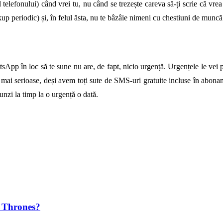
telefonului) când vrei tu, nu când se trezește careva să-ți scrie că vre
kup periodic) și, în felul ăsta, nu te bâzâie nimeni cu chestiuni de muncă 
atsApp în loc să te sune nu are, de fapt, nicio urgență. Urgențele le vei
ai serioase, deși avem toți sute de SMS-uri gratuite incluse în aboname
punzi la timp la o urgență o dată.
f Thrones?