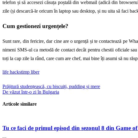
telefon și să accesezi căsuța poștală din webmail (adică din browserul 
zile (și descarcă-le oricum în laptop sau desktop, și nu uita să faci bac
Cum gestionezi urgențele?
Sunt rare, din fericire, dar cine are o urgență și te contactează pe Wh
nimeni SMS-ul ca metodă de contact decât pentru chestii oficiale sau m
toți la cap zile la rând, care cum are chef, mai bine îți asumi să nu răs
life hacks
timp liber
Navigare
Prăjitură studențească, cu biscuiți, pudding și mere
De văzut într-o zi în Bulgaria
în
articole
Articole similare
Tu ce faci de primul episod din sezonul 8 din Game o