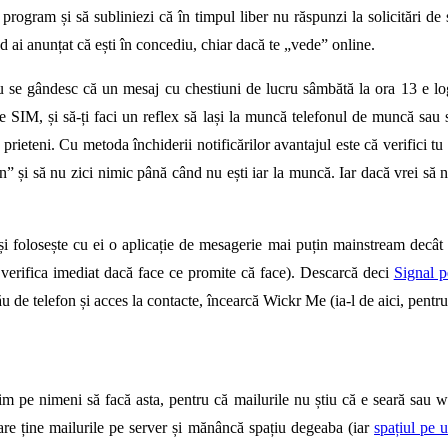
e program și să subliniezi că în timpul liber nu răspunzi la solicitări de
ai anunțat că ești în concediu, chiar dacă te „vede” online.
u se gândesc că un mesaj cu chestiuni de lucru sâmbătă la ora 13 e log
le SIM, și să-ți faci un reflex să lași la muncă telefonul de muncă sau să
 prieteni. Cu metoda închiderii notificărilor avantajul este că verifici 
en” și să nu zici nimic până când nu ești iar la muncă. Iar dacă vrei să nu 
lalte și folosește cu ei o aplicație de mesagerie mai puțin mainstrea
t verifica imediat dacă face ce promite că face). Descarcă deci
Signal p
u de telefon și acces la contacte, încearcă Wickr Me (ia-l de aici, pentr
uim pe nimeni să facă asta, pentru că mailurile nu știu că e seară sau 
are ține mailurile pe server și mănâncă spațiu degeaba (iar
spațiul pe 