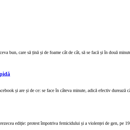
ceva bun, care să țină și de foame cât de cât, să se facă și în două minute
opidă
ebook și are și de ce: se face în câteva minute, adică efectiv durează cât 
ecea ediție: protest împotriva femicidului și a violenței de gen, pe 19 o