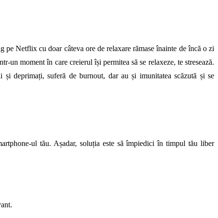
 pe Netflix cu doar câteva ore de relaxare rămase înainte de încă o zi
într-un moment în care creierul își permitea să se relaxeze, te stresează.
li și deprimați, suferă de burnout, dar au și imunitatea scăzută și se
artphone-ul tău. Așadar, soluția este să împiedici în timpul tău liber
ant.