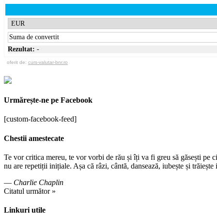
Rezultat:
-
oferit de:
curs-valutar-bnr.ro
Urmărește-ne pe Facebook
[custom-facebook-feed]
Chestii amestecate
Te vor critica mereu, te vor vorbi de rău și îți va fi greu să găsești pe 
nu are repetiții inițiale. Așa că râzi, cântă, dansează, iubește și trăieșt
—
Charlie Chaplin
Citatul următor »
Linkuri utile