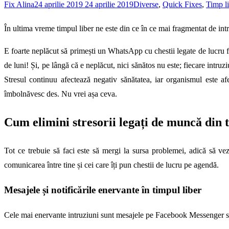
Fix Alina
24 aprilie 2019
24 aprilie 2019
Diverse
,
Quick Fixes
,
Timp l
În ultima vreme timpul liber ne este din ce în ce mai fragmentat de in
E foarte neplăcut să primești un WhatsApp cu chestii legate de lucru 
de luni! Și, pe lângă că e neplăcut, nici sănătos nu este; fiecare intruz
Stresul continuu afectează negativ sănătatea, iar organismul este afe
îmbolnăvesc des. Nu vrei așa ceva.
Cum elimini stresorii legați de muncă din 
Tot ce trebuie să faci este să mergi la sursa problemei, adică să vez
comunicarea între tine și cei care îți pun chestii de lucru pe agendă.
Mesajele și notificările enervante în timpul liber
Cele mai enervante intruziuni sunt mesajele pe Facebook Messenger s