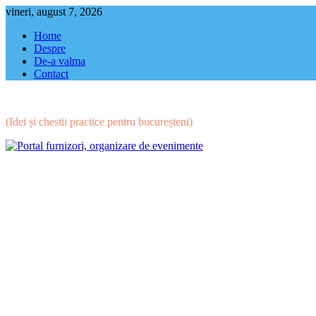
Skip
vineri, august 7, 2026
to
Home
content
Despre
De-a valma
Contact
(Idei și chestii practice pentru bucureșteni)