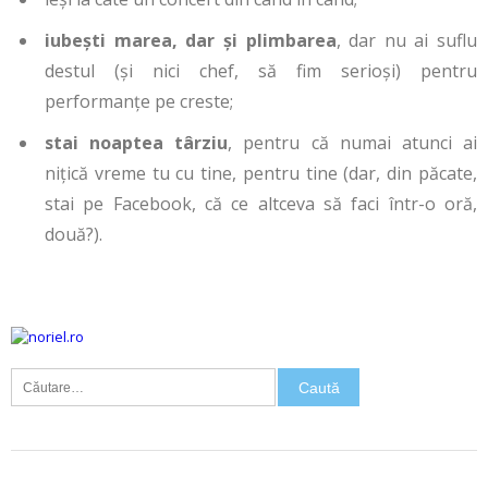
iubești marea, dar și plimbarea
, dar nu ai suflu
destul (și nici chef, să fim serioși) pentru
performanțe pe creste;
stai noaptea târziu
, pentru că numai atunci ai
nițică vreme tu cu tine, pentru tine (dar, din păcate,
stai pe Facebook, că ce altceva să faci într-o oră,
două?).
Caută
după:
FASOLE
SALATA