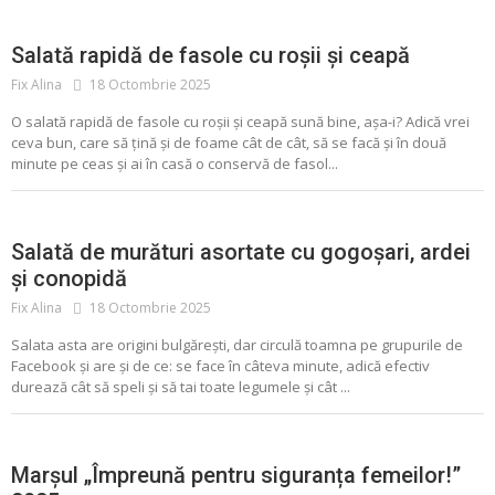
Salată rapidă de fasole cu roșii și ceapă
Fix Alina
18 Octombrie 2025
O salată rapidă de fasole cu roșii și ceapă sună bine, așa-i? Adică vrei
ceva bun, care să țină și de foame cât de cât, să se facă și în două
minute pe ceas și ai în casă o conservă de fasol...
ALIMENTE CONSERVATE
CONSERVE
MURATURI
SALATA
Salată de murături asortate cu gogoșari, ardei
și conopidă
Fix Alina
18 Octombrie 2025
Salata asta are origini bulgărești, dar circulă toamna pe grupurile de
Facebook și are și de ce: se face în câteva minute, adică efectiv
durează cât să speli și să tai toate legumele și cât ...
Marșul „Împreună pentru siguranța femeilor!”