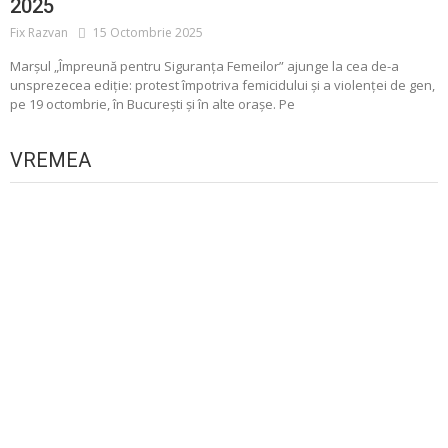
2025
Fix Razvan
15 Octombrie 2025
Marșul „Împreună pentru Siguranța Femeilor” ajunge la cea de-a
unsprezecea ediție: protest împotriva femicidului și a violenței de gen,
pe 19 octombrie, în București și în alte orașe. Pe
VREMEA