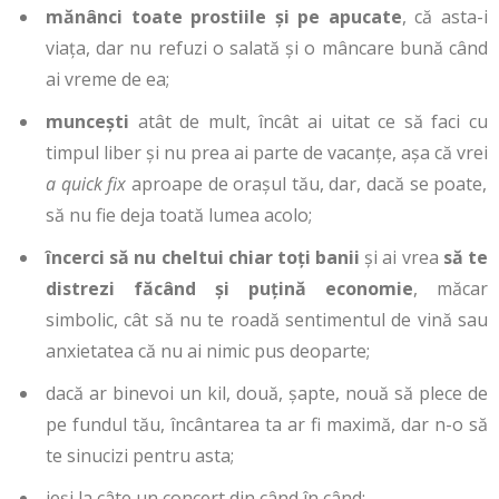
mănânci toate prostiile și pe apucate
, că asta-i
viața, dar nu refuzi o salată și o mâncare bună când
ai vreme de ea;
muncești
atât de mult, încât ai uitat ce să faci cu
timpul liber și nu prea ai parte de vacanțe, așa că vrei
a quick fix
aproape de orașul tău, dar, dacă se poate,
să nu fie deja toată lumea acolo;
încerci să nu cheltui chiar toți banii
și ai vrea
să te
distrezi făcând și puțină economie
, măcar
simbolic, cât să nu te roadă sentimentul de vină sau
anxietatea că nu ai nimic pus deoparte;
dacă ar binevoi un kil, două, șapte, nouă să plece de
pe fundul tău, încântarea ta ar fi maximă, dar n-o să
te sinucizi pentru asta;
ieși la câte un concert din când în când;