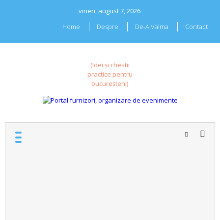
Skip
vineri, august 7, 2026
to
content
Home
Despre
De-A Valma
Contact
(Idei și chestii
practice pentru
bucureșteni)