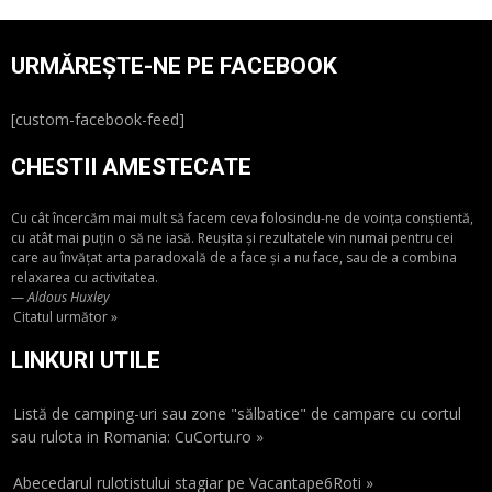
URMĂREȘTE-NE PE FACEBOOK
[custom-facebook-feed]
CHESTII AMESTECATE
Cu cât încercăm mai mult să facem ceva folosindu-ne de voința conștientă,
cu atât mai puțin o să ne iasă. Reușita și rezultatele vin numai pentru cei
care au învățat arta paradoxală de a face și a nu face, sau de a combina
relaxarea cu activitatea.
—
Aldous Huxley
Citatul următor »
LINKURI UTILE
Listă de camping-uri sau zone "sălbatice" de campare cu cortul
sau rulota in Romania: CuCortu.ro »
Abecedarul rulotistului stagiar pe Vacantape6Roti »