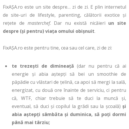
FixAȘA.ro este un site despre… zi de zi. E plin internetul
de site-uri de lifestyle, parenting, călătorii exotice și
rețete de
masterchef
. Dar nu există nicăieri
un site
despre (și pentru) viața omului obișnuit
.
FixAȘA.ro este pentru tine, cea sau cel care, zi de zi:
te trezești de dimineață
(dar nu pentru că ai
energie și abia aștepți să bei un smoothie de
păpădie cu vlăstari de țelină, ca apoi să mergi la sală,
energizat, cu două ore înainte de serviciu, ci pentru
că, WTF, chiar trebuie să te duci la muncă și,
eventual, să duci și copilul la grădi sau la școală)
și
abia aștepți sâmbăta și duminica, să poți dormi
până mai târziu;