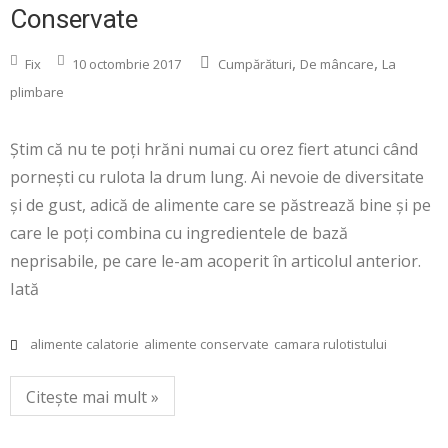
Conservate
,
,
Fix
10 octombrie 2017
Cumpărături
De mâncare
La
plimbare
Știm că nu te poți hrăni numai cu orez fiert atunci când
pornești cu rulota la drum lung. Ai nevoie de diversitate
și de gust, adică de alimente care se păstrează bine și pe
care le poți combina cu ingredientele de bază
neprisabile, pe care le-am acoperit în articolul anterior.
Iată
alimente calatorie
alimente conservate
camara rulotistului
Citește mai mult »