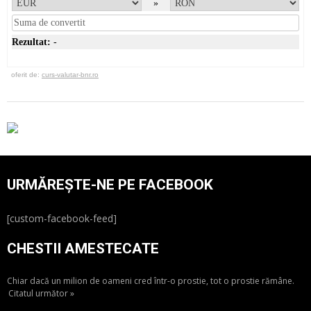
»
Rezultat:
-
oferit de:
curs-valutar-bnr.ro
URMĂREȘTE-NE PE FACEBOOK
[custom-facebook-feed]
CHESTII AMESTECATE
Chiar dacă un milion de oameni cred într-o prostie, tot o prostie rămâne.
Citatul următor »