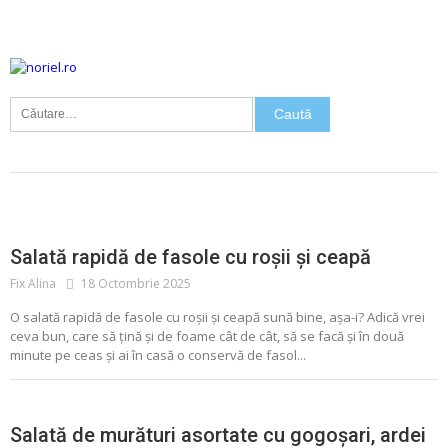
Caută
după:
FASOLE
SALATA
Salată rapidă de fasole cu roșii și ceapă
Fix Alina
18 Octombrie 2025
O salată rapidă de fasole cu roșii și ceapă sună bine, așa-i? Adică vrei
ceva bun, care să țină și de foame cât de cât, să se facă și în două
minute pe ceas și ai în casă o conservă de fasol...
ALIMENTE CONSERVATE
CONSERVE
MURATURI
SALATA
Salată de murături asortate cu gogoșari, ardei