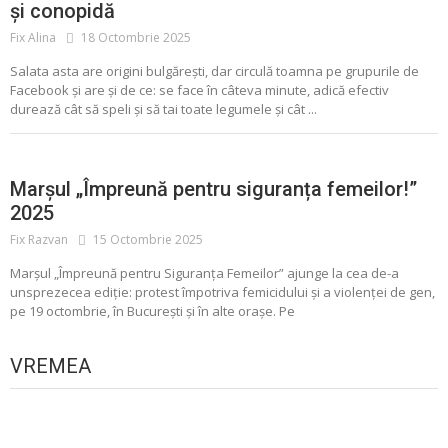
și conopidă
Fix Alina
18 Octombrie 2025
Salata asta are origini bulgărești, dar circulă toamna pe grupurile de
Facebook și are și de ce: se face în câteva minute, adică efectiv
durează cât să speli și să tai toate legumele și cât ...
Marșul „Împreună pentru siguranța femeilor!”
2025
Fix Razvan
15 Octombrie 2025
Marșul „Împreună pentru Siguranța Femeilor” ajunge la cea de-a
unsprezecea ediție: protest împotriva femicidului și a violenței de gen,
pe 19 octombrie, în București și în alte orașe. Pe
VREMEA