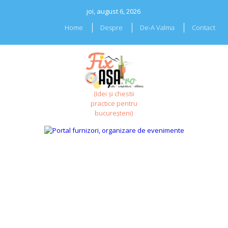
Skip
joi, august 6, 2026
to
content
Home
Despre
De-A Valma
Contact
(Idei și chestii
practice pentru
bucureșteni)