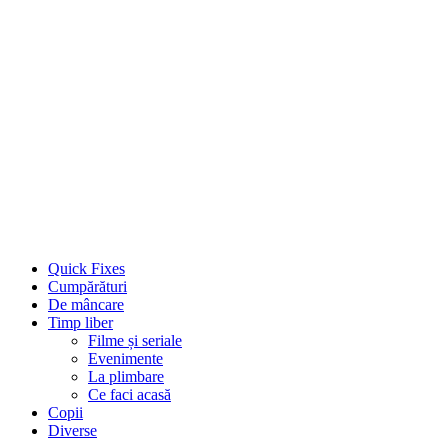
Quick Fixes
Cumpărături
De mâncare
Timp liber
Filme și seriale
Evenimente
La plimbare
Ce faci acasă
Copii
Diverse