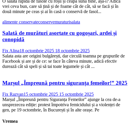
O salată rapidă de fasole cu roșii și ceapă sună bine, așa-i? Adică
vrei ceva bun, care să țină și de foame cât de cât, să se facă și în
două minute pe ceas și ai în casă o conservă de fasol...
alimente conservate
conserve
muraturi
salata
Salată de murături asortate cu gogoșari, ardei și
conopidă
Fix Alina
18 octombrie 2025
18 octombrie 2025
Salata asta are origini bulgărești, dar circulă toamna pe grupurile de
Facebook și are și de ce: se face în câteva minute, adică efectiv
durează cât să speli și să tai toate legumele și cât ...
Marșul „Împreună pentru siguranța femeilor!” 2025
Fix Razvan
15 octombrie 2025
15 octombrie 2025
Marșul „Împreună pentru Siguranța Femeilor” ajunge la cea de-a
unsprezecea ediție: protest împotriva femicidului și a violenței de
gen, pe 19 octombrie, în București și în alte orașe. Pe
Vremea