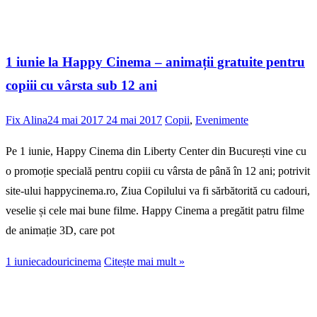
1 iunie la Happy Cinema – animații gratuite pentru
copiii cu vârsta sub 12 ani
Fix Alina
24 mai 2017
24 mai 2017
Copii
,
Evenimente
Pe 1 iunie, Happy Cinema din Liberty Center din București vine cu
o promoție specială pentru copiii cu vârsta de până în 12 ani; potrivit
site-ului happycinema.ro, Ziua Copilului va fi sărbătorită cu cadouri,
veselie și cele mai bune filme. Happy Cinema a pregătit patru filme
de animație 3D, care pot
1 iunie
cadouri
cinema
Citește mai mult »