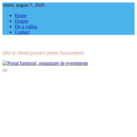
Skip
vineri, august 7, 2026
to
Home
content
Despre
De-a valma
Contact
(Idei și chestii practice pentru bucureșteni)