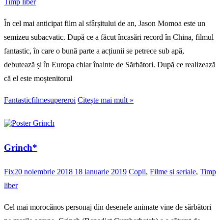
Timp liber
În cel mai anticipat film al sfârșitului de an, Jason Momoa este un
semizeu subacvatic. După ce a făcut încasări record în China, filmul
fantastic, în care o bună parte a acțiunii se petrece sub apă,
debutează și în Europa chiar înainte de Sărbători. După ce realizează
că el este moștenitorul
Fantastic
filme
supereroi
Citește mai mult »
Grinch*
Fix
20 noiembrie 2018
18 ianuarie 2019
Copii
,
Filme și seriale
,
Timp
liber
Cel mai morocănos personaj din desenele animate vine de sărbători