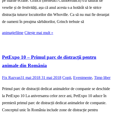
pe marile ecrane. Grinch (Benedict Cumberbatch) s-a săturat de
veselie și de festivități, așa că anul acesta s-a hotărât să le strice
distracția tuturor locuitorilor din Whoville. Ca să nu mai fie deranjat
de oameni în preajma sărbătorilor, Grinch trebuie să
animație
filme
Citește mai mult »
PetExpo 10 – Primul parc de distracții pentru
animale din România
Fix Razvan
31 mai 2018
31 mai 2018
Copii
,
Evenimente
,
Timp liber
Primul parc de distracții dedicat animalelor de companie se deschide
la PetExpo 10 La aniversarea celor zece ani, PetExpo 10 aduce în
premieră primul parc de distracții dedicat animalelor de companie.
Conceptul unic în România include zone de distracție pentru