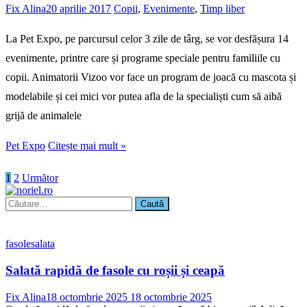
Fix Alina
20 aprilie 2017
Copii
,
Evenimente
,
Timp liber
La Pet Expo, pe parcursul celor 3 zile de târg, se vor desfășura 14
evenimente, printre care și programe speciale pentru familiile cu
copii. Animatorii Vizoo vor face un program de joacă cu mascota și
modelabile și cei mici vor putea afla de la specialiști cum să aibă
grijă de animalele
Pet Expo
Citește mai mult »
Paginație
1
2
Următor
articole
Caută
după:
fasole
salata
Salată rapidă de fasole cu roșii și ceapă
Fix Alina
18 octombrie 2025
18 octombrie 2025