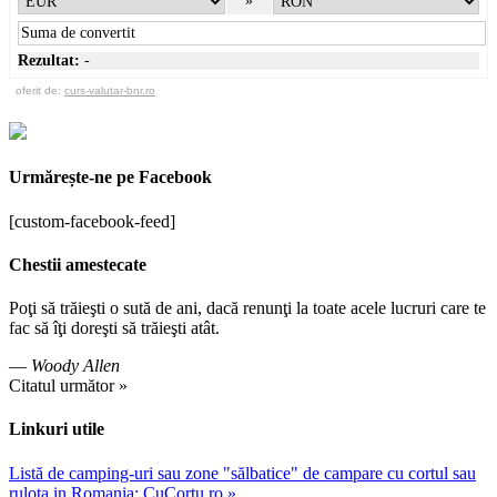
»
Rezultat:
-
oferit de:
curs-valutar-bnr.ro
Urmărește-ne pe Facebook
[custom-facebook-feed]
Chestii amestecate
Poţi să trăieşti o sută de ani, dacă renunţi la toate acele lucruri care te
fac să îţi doreşti să trăieşti atât.
—
Woody Allen
Citatul următor »
Linkuri utile
Listă de camping-uri sau zone "sălbatice" de campare cu cortul sau
rulota in Romania: CuCortu.ro »