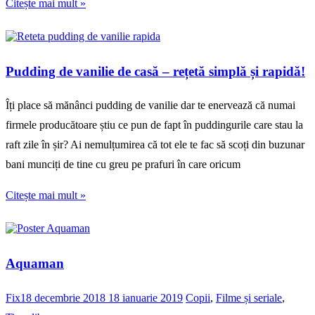
Citește mai mult »
Pudding de vanilie de casă – rețetă simplă și rapidă!
Îți place să mănânci pudding de vanilie dar te enervează că numai
firmele producătoare știu ce pun de fapt în puddingurile care stau la
raft zile în șir? Ai nemulțumirea că tot ele te fac să scoți din buzunar
bani munciți de tine cu greu pe prafuri în care oricum
Citește mai mult »
Aquaman
Fix
18 decembrie 2018
18 ianuarie 2019
Copii
,
Filme și seriale
,