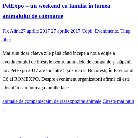
PetExpo – un weekend cu familia în lumea
animalului de companie
Fix Alina
27 aprilie 2017
27 aprilie 2017
Copii
,
Evenimente
,
Timp
liber
Mai sunt doar câteva zile până când începe a noua ediție a
evenimentului de lifestyle pentru animalele de companie și stăpânii
lor: PetExpo 2017 are loc între 5 și 7 mai la București, în Pavilionul
C6 al ROMEXPO. Despre eveniment organizatorii afirmă că este
"locul în care întreaga familie face
animale de companie
caini de rasa
expozitie animale
Citește mai mult
»