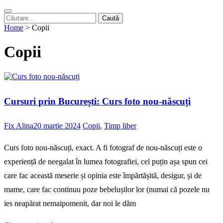
Caută
după:
Home
>
Copii
Copii
Cursuri prin București: Curs foto nou-născuți
Fix Alina
20 martie 2024
Copii
,
Timp liber
Curs foto nou-născuți, exact. A fi fotograf de nou-născuți este o
experiență de neegalat în lumea fotografiei, cel puțin așa spun cei
care fac această meserie și opinia este împărtășită, desigur, și de
mame, care fac continuu poze bebelușilor lor (numai că pozele nu
ies neapărat nemaipomenit, dar noi le dăm