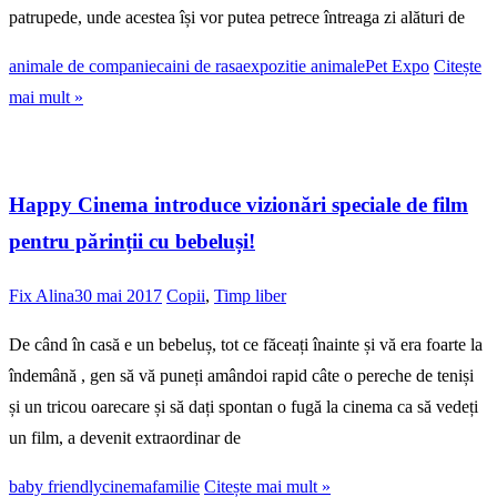
patrupede, unde acestea își vor putea petrece întreaga zi alături de
animale de companie
caini de rasa
expozitie animale
Pet Expo
Citește
mai mult »
Happy Cinema introduce vizionări speciale de film
pentru părinții cu bebeluși!
Fix Alina
30 mai 2017
Copii
,
Timp liber
De când în casă e un bebeluș, tot ce făceați înainte și vă era foarte la
îndemână , gen să vă puneți amândoi rapid câte o pereche de teniși
și un tricou oarecare și să dați spontan o fugă la cinema ca să vedeți
un film, a devenit extraordinar de
baby friendly
cinema
familie
Citește mai mult »