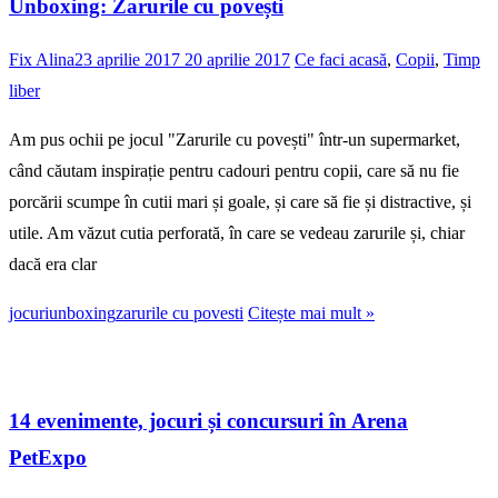
Unboxing: Zarurile cu povești
Fix Alina
23 aprilie 2017
20 aprilie 2017
Ce faci acasă
,
Copii
,
Timp
liber
Am pus ochii pe jocul "Zarurile cu povești" într-un supermarket,
când căutam inspirație pentru cadouri pentru copii, care să nu fie
porcării scumpe în cutii mari și goale, și care să fie și distractive, și
utile. Am văzut cutia perforată, în care se vedeau zarurile și, chiar
dacă era clar
jocuri
unboxing
zarurile cu povesti
Citește mai mult »
14 evenimente, jocuri și concursuri în Arena
PetExpo