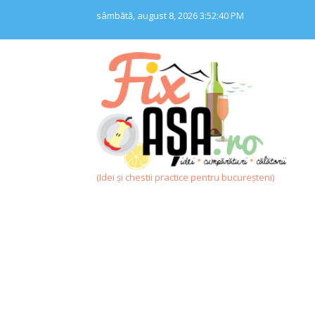
Skip
sâmbătă, august 8, 2026
3:52:40 PM
to
content
(Idei și chestii practice pentru bucureșteni)