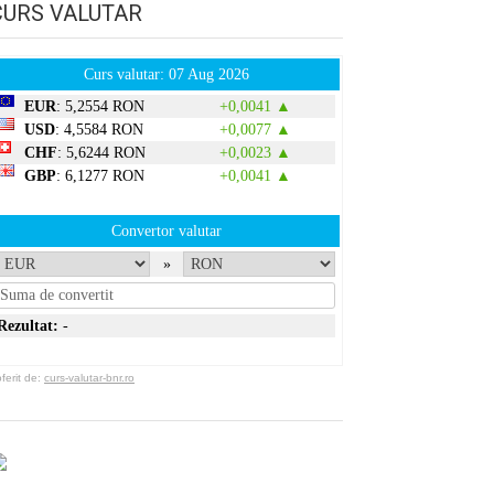
CURS VALUTAR
Curs valutar: 07 Aug 2026
EUR
: 5,2554 RON
+0,0041 ▲
USD
: 4,5584 RON
+0,0077 ▲
CHF
: 5,6244 RON
+0,0023 ▲
GBP
: 6,1277 RON
+0,0041 ▲
Convertor valutar
»
Rezultat:
-
erit de:
curs-valutar-bnr.ro