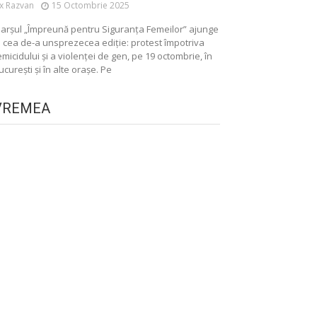
ix Razvan
15 Octombrie 2025
arșul „Împreună pentru Siguranța Femeilor” ajunge
a cea de-a unsprezecea ediție: protest împotriva
emicidului și a violenței de gen, pe 19 octombrie, în
ucurești și în alte orașe. Pe
VREMEA