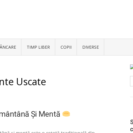
ÂNCARE
TIMP LIBER
COPII
DIVERSE
te Uscate
C
d
Smântână Și Mentă
S