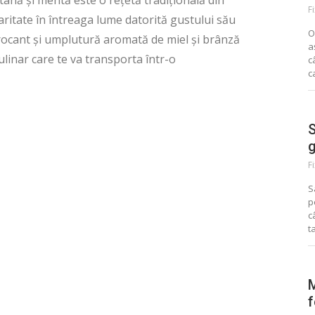
ână și mentă este o rețetă tradițională din
F
aritate în întreaga lume datorită gustului său
O
crocant și umplutură aromată de miel și brânză
a
linar care te va transporta într-o
c
c
S
g
F
S
p
c
t
M
f