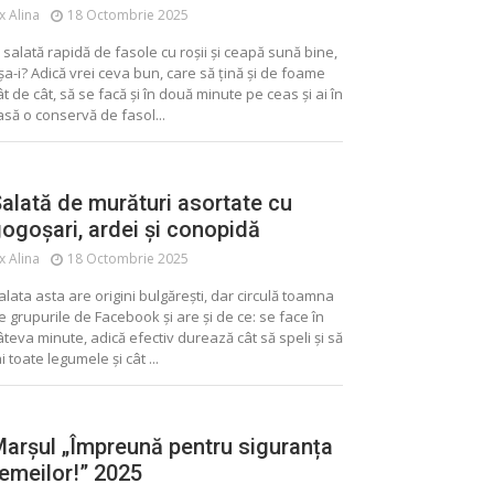
ix Alina
18 Octombrie 2025
 salată rapidă de fasole cu roșii și ceapă sună bine,
șa-i? Adică vrei ceva bun, care să țină și de foame
ât de cât, să se facă și în două minute pe ceas și ai în
ALIMENTE CONSERVATE
CONSERVE
asă o conservă de fasol...
MURATURI
SALATA
alată de murături asortate cu
ogoșari, ardei și conopidă
ix Alina
18 Octombrie 2025
alata asta are origini bulgărești, dar circulă toamna
e grupurile de Facebook și are și de ce: se face în
âteva minute, adică efectiv durează cât să speli și să
ai toate legumele și cât ...
arșul „Împreună pentru siguranța
emeilor!” 2025