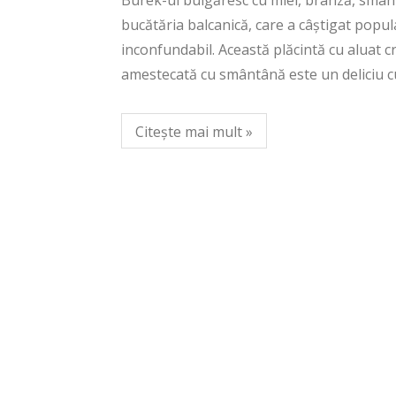
Burek-ul bulgăresc cu miel, brânză, smânt
bucătăria balcanică, care a câștigat popul
inconfundabil. Această plăcintă cu aluat 
amestecată cu smântână este un deliciu cu
Citește mai mult »