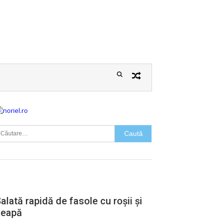
aută
upă:
FASOLE
SALATA
alată rapidă de fasole cu roșii și
ceapă