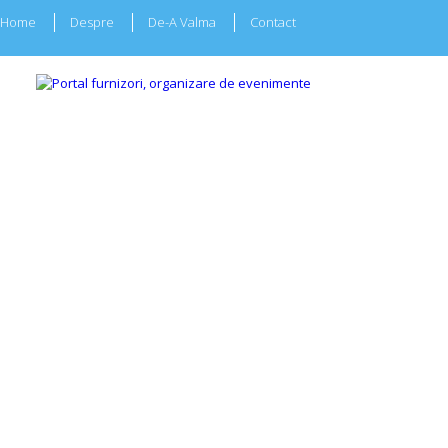
Home
Despre
De-A Valma
Contact