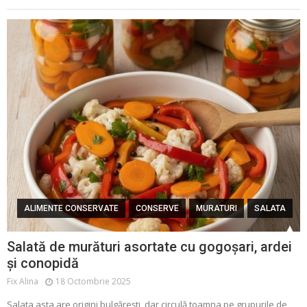
ALIMENTE CONSERVATE
CONSERVE
MURATURI
SALATA
Salată de murături asortate cu gogoșari, ardei
și conopidă
Fix Alina
18 Octombrie 2025
Salata asta are origini bulgărești, dar circulă toamna pe grupurile de