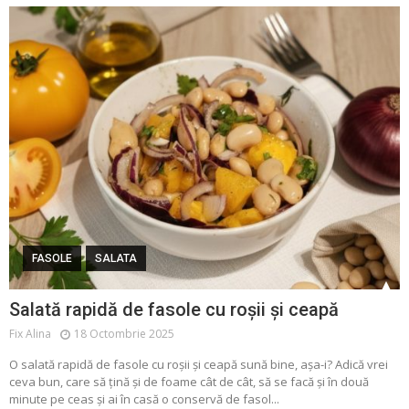
FASOLE
SALATA
Salată rapidă de fasole cu roșii și ceapă
Fix Alina
18 Octombrie 2025
O salată rapidă de fasole cu roșii și ceapă sună bine, așa-i? Adică vrei
ceva bun, care să țină și de foame cât de cât, să se facă și în două
minute pe ceas și ai în casă o conservă de fasol...