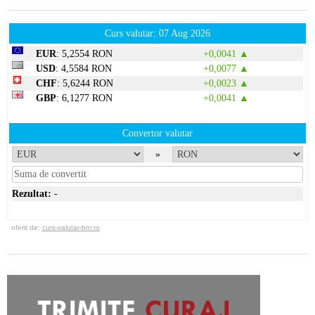
Curs valutar: 07 Aug 2026
EUR
: 5,2554 RON
+0,0041 ▲
USD
: 4,5584 RON
+0,0077 ▲
CHF
: 5,6244 RON
+0,0023 ▲
GBP
: 6,1277 RON
+0,0041 ▲
Convertor valutar
»
Rezultat:
-
oferit de:
curs-valutar-bnr.ro