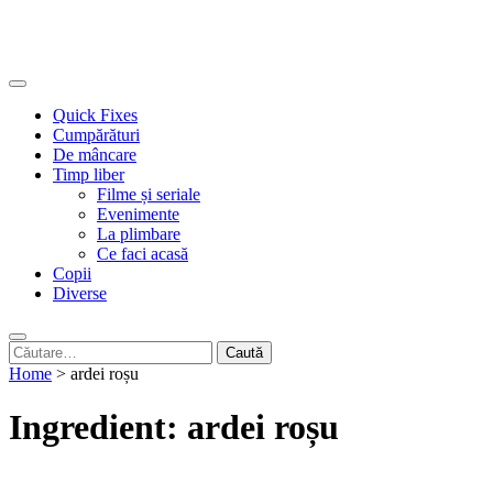
Quick Fixes
Cumpărături
De mâncare
Timp liber
Filme și seriale
Evenimente
La plimbare
Ce faci acasă
Copii
Diverse
Caută
după:
Home
>
ardei roșu
Ingredient:
ardei roșu