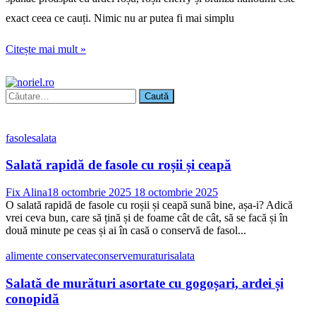
exact ceea ce cauți. Nimic nu ar putea fi mai simplu
Citește mai mult »
Caută
după:
fasole
salata
Salată rapidă de fasole cu roșii și ceapă
Fix Alina
18 octombrie 2025
18 octombrie 2025
O salată rapidă de fasole cu roșii și ceapă sună bine, așa-i? Adică
vrei ceva bun, care să țină și de foame cât de cât, să se facă și în
două minute pe ceas și ai în casă o conservă de fasol...
alimente conservate
conserve
muraturi
salata
Salată de murături asortate cu gogoșari, ardei și
conopidă