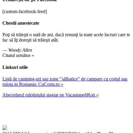
[custom-facebook-feed]
Chestii amestecate
Poţi să trăieşti o sută de ani, dacă renunţi la toate acele lucruri care te
fac să îţi doreşti să trăieşti atât.
—
Woody Allen
Citatul următor »
Linkuri utile
Listă de camping-uri sau zone "sălbatice" de campare cu cortul sau
rulota in Romania: CuCortu.ro »
Abecedarul rulotistului stagiar pe Vacantape6Roti »