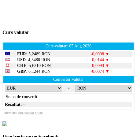
Curs valutar
Curs valutar: 05 Aug 2026
EUR
: 5,2489 RON
-0,0008 ▼
USD
: 4,5480 RON
-0,0144 ▼
CHF
: 5,6210 RON
-0,0093 ▼
GBP
: 6,1244 RON
-0,0074 ▼
Convertor valutar
»
Rezultat:
-
oferit de:
curs-valutar-bnr.ro
Urmărește-ne pe Facebook