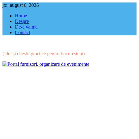
Skip
joi, august 6, 2026
to
Home
content
Despre
De-a valma
Contact
(Idei și chestii practice pentru bucureșteni)