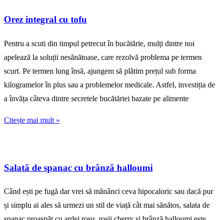
Orez integral cu tofu
Pentru a scuti din timpul petrecut în bucătărie, mulți dintre noi
apelează la soluții nesănătoase, care rezolvă problema pe termen
scurt. Pe termen lung însă, ajungem să plătim prețul sub forma
kilogramelor în plus sau a problemelor medicale. Astfel, investiția de
a învăța câteva dintre secretele bucătăriei bazate pe alimente
Citește mai mult »
Salată de spanac cu brânză halloumi
Când ești pe fugă dar vrei să mănânci ceva hipocaloric sau dacă pur
și simplu ai ales să urmezi un stil de viață cât mai sănătos, salata de
spanac proaspăt cu ardei roșu, roșii cherry și brânză halloumi este