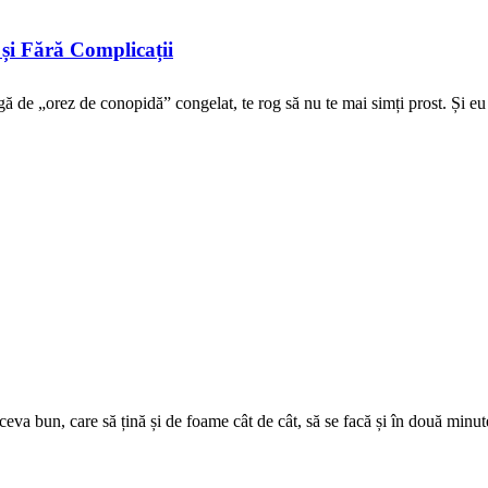
și Fără Complicații
ă de „orez de conopidă” congelat, te rog să nu te mai simți prost. Și eu a
ceva bun, care să țină și de foame cât de cât, să se facă și în două minute