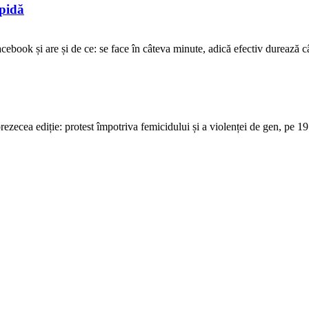
opidă
ebook și are și de ce: se face în câteva minute, adică efectiv durează cât 
ecea ediție: protest împotriva femicidului și a violenței de gen, pe 19 o