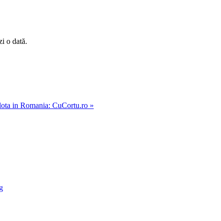
zi o dată.
ulota in Romania: CuCortu.ro »
g