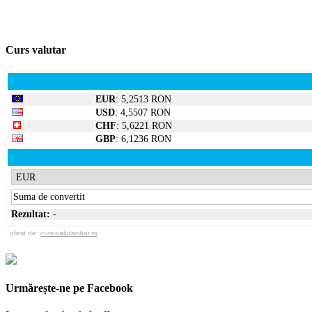
Curs valutar
EUR
: 5,2513 RON
USD
: 4,5507 RON
CHF
: 5,6221 RON
GBP
: 6,1236 RON
Rezultat:
-
oferit de:
curs-valutar-bnr.ro
Urmărește-ne pe Facebook