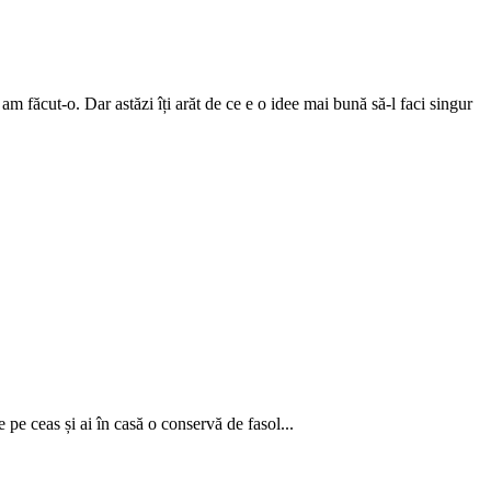
m făcut-o. Dar astăzi îți arăt de ce e o idee mai bună să-l faci singur
 pe ceas și ai în casă o conservă de fasol...