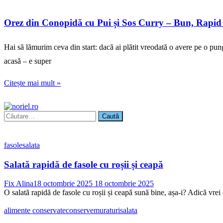
Orez din Conopidă cu Pui și Sos Curry – Bun, Rapid 
Hai să lămurim ceva din start: dacă ai plătit vreodată o avere pe o pung
acasă – e super
Citește mai mult »
Caută
după:
fasole
salata
Salată rapidă de fasole cu roșii și ceapă
Fix Alina
18 octombrie 2025
18 octombrie 2025
O salată rapidă de fasole cu roșii și ceapă sună bine, așa-i? Adică vrei 
alimente conservate
conserve
muraturi
salata