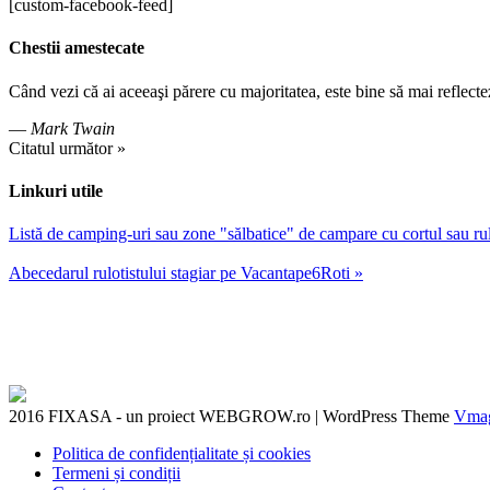
[custom-facebook-feed]
Chestii amestecate
Când vezi că ai aceeaşi părere cu majoritatea, este bine să mai reflecte
—
Mark Twain
Citatul următor »
Linkuri utile
Listă de camping-uri sau zone "sălbatice" de campare cu cortul sau r
Abecedarul rulotistului stagiar pe Vacantape6Roti »
2016 FIXASA - un proiect WEBGROW.ro
|
WordPress Theme
Vma
Politica de confidențialitate și cookies
Termeni și condiții