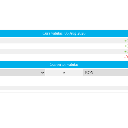
Curs valutar: 06 Aug 2026
+
+
+
-
Convertor valutar
»