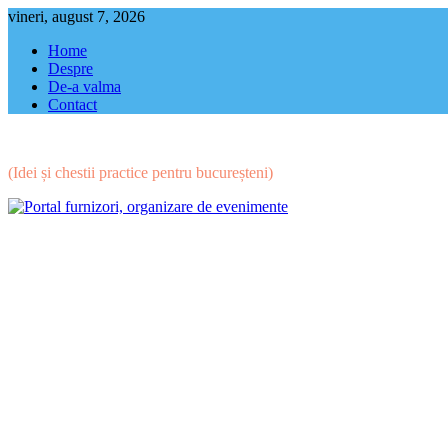
Skip
vineri, august 7, 2026
to
Home
content
Despre
De-a valma
Contact
(Idei și chestii practice pentru bucureșteni)