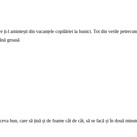
e ți-l amintești din vacanțele copilăriei la bunici. Tot din verile petrecu
tână groasă
ceva bun, care să țină și de foame cât de cât, să se facă și în două minute