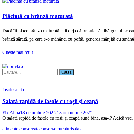
Plăcintă cu brânză maturată
Dacă îți place brânza maturată, știi deja că trebuie să aibă gustul pe car
brânză sărată, pe care s-o mănânci cu poftă, generos mânjită cu smân
Citește mai mult »
Caută
după:
fasole
salata
Salată rapidă de fasole cu roșii și ceapă
Fix Alina
18 octombrie 2025
18 octombrie 2025
O salată rapidă de fasole cu roșii și ceapă sună bine, așa-i? Adică vrei 
alimente conservate
conserve
muraturi
salata