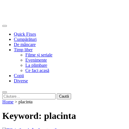
Quick Fixes
Cumpărături
De mâncare
Timp liber
Filme și seriale
Evenimente
La plimbare
Ce faci acasă
Copii
Diverse
Caută
după:
Home
>
placinta
Keyword:
placinta