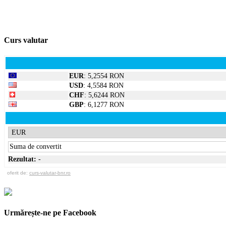
Curs valutar
EUR
: 5,2554 RON
USD
: 4,5584 RON
CHF
: 5,6244 RON
GBP
: 6,1277 RON
Rezultat:
-
oferit de:
curs-valutar-bnr.ro
Urmărește-ne pe Facebook