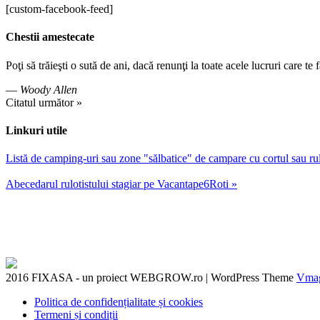
[custom-facebook-feed]
Chestii amestecate
Poţi să trăieşti o sută de ani, dacă renunţi la toate acele lucruri care te fa
—
Woody Allen
Citatul următor »
Linkuri utile
Listă de camping-uri sau zone "sălbatice" de campare cu cortul sau r
Abecedarul rulotistului stagiar pe Vacantape6Roti »
2016 FIXASA - un proiect WEBGROW.ro
|
WordPress Theme
Vma
Politica de confidențialitate și cookies
Termeni și condiții