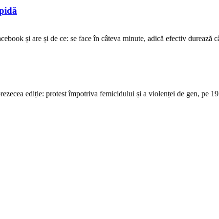
opidă
ebook și are și de ce: se face în câteva minute, adică efectiv durează cât 
ecea ediție: protest împotriva femicidului și a violenței de gen, pe 19 o