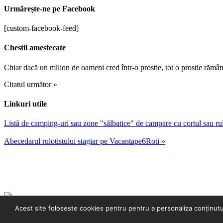
Urmărește-ne pe Facebook
[custom-facebook-feed]
Chestii amestecate
Chiar dacă un milion de oameni cred într-o prostie, tot o prostie rămân
Citatul următor »
Linkuri utile
Listă de camping-uri sau zone "sălbatice" de campare cu cortul sau r
Abecedarul rulotistului stagiar pe Vacantape6Roti »
2016 FIXASA - un proiect WEBGROW.ro
|
WordPress Theme
Vma
Acest site foloseste cookies pentru pentru a personaliza conținutul, 