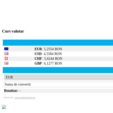
Curs valutar
EUR
: 5,2554 RON
USD
: 4,5584 RON
CHF
: 5,6244 RON
GBP
: 6,1277 RON
Rezultat:
-
oferit de:
curs-valutar-bnr.ro