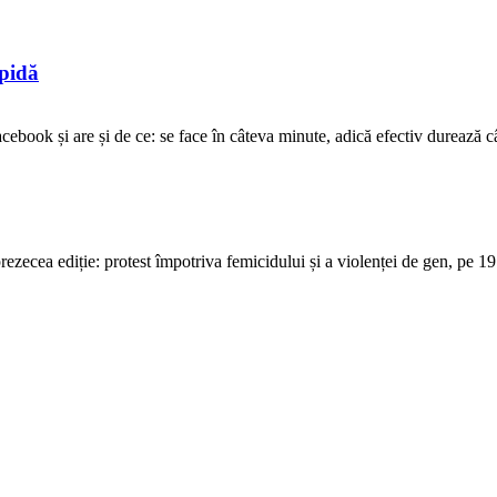
opidă
ebook și are și de ce: se face în câteva minute, adică efectiv durează cât 
ecea ediție: protest împotriva femicidului și a violenței de gen, pe 19 o