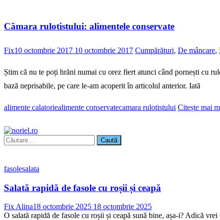
Cămara rulotistului: alimentele conservate
Fix
10 octombrie 2017
10 octombrie 2017
Cumpărături
,
De mâncare
,
Știm că nu te poți hrăni numai cu orez fiert atunci când pornești cu rul
bază neprisabile, pe care le-am acoperit în articolul anterior. Iată
alimente calatorie
alimente conservate
camara rulotistului
Citește mai m
Caută
după:
fasole
salata
Salată rapidă de fasole cu roșii și ceapă
Fix Alina
18 octombrie 2025
18 octombrie 2025
O salată rapidă de fasole cu roșii și ceapă sună bine, așa-i? Adică vrei 