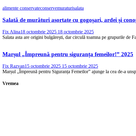
alimente conservate
conserve
muraturi
salata
Salată de murături asortate cu gogoșari, ardei și con
Fix Alina
18 octombrie 2025
18 octombrie 2025
Salata asta are origini bulgărești, dar circulă toamna pe grupurile de Fac
Marșul „Împreună pentru siguranța femeilor!” 2025
Fix Razvan
15 octombrie 2025
15 octombrie 2025
Marșul „Împreună pentru Siguranța Femeilor” ajunge la cea de-a unsprez
Vremea