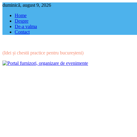
Skip
duminică, august 9, 2026
to
Home
content
Despre
De-a valma
Contact
(Idei și chestii practice pentru bucureșteni)