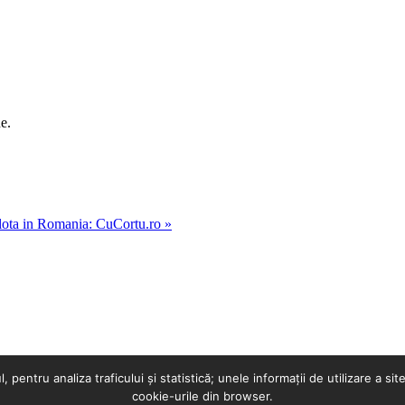
e.
ulota in Romania: CuCortu.ro »
g
pentru analiza traficului și statistică; unele informații de utilizare a sit
cookie-urile din browser.