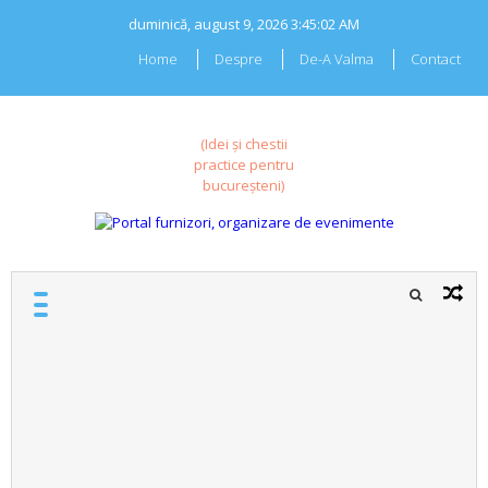
Skip
duminică, august 9, 2026
3:45:02 AM
to
content
Home
Despre
De-A Valma
Contact
(Idei și chestii
practice pentru
bucureșteni)