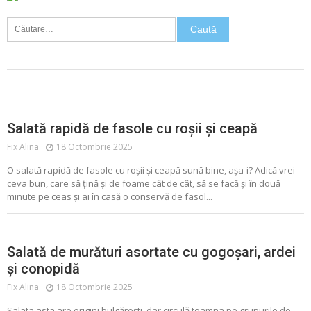
Caută
după:
FASOLE
SALATA
Salată rapidă de fasole cu roșii și ceapă
Fix Alina
18 Octombrie 2025
O salată rapidă de fasole cu roșii și ceapă sună bine, așa-i? Adică vrei
ceva bun, care să țină și de foame cât de cât, să se facă și în două
minute pe ceas și ai în casă o conservă de fasol...
ALIMENTE CONSERVATE
CONSERVE
MURATURI
SALATA
Salată de murături asortate cu gogoșari, ardei
și conopidă
Fix Alina
18 Octombrie 2025
Salata asta are origini bulgărești, dar circulă toamna pe grupurile de