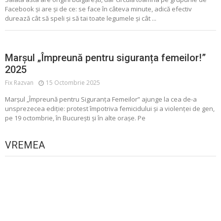
Facebook și are și de ce: se face în câteva minute, adică efectiv
durează cât să speli și să tai toate legumele și cât ...
Marșul „Împreună pentru siguranța femeilor!”
2025
Fix Razvan
15 Octombrie 2025
Marșul „Împreună pentru Siguranța Femeilor” ajunge la cea de-a
unsprezecea ediție: protest împotriva femicidului și a violenței de gen,
pe 19 octombrie, în București și în alte orașe. Pe
VREMEA