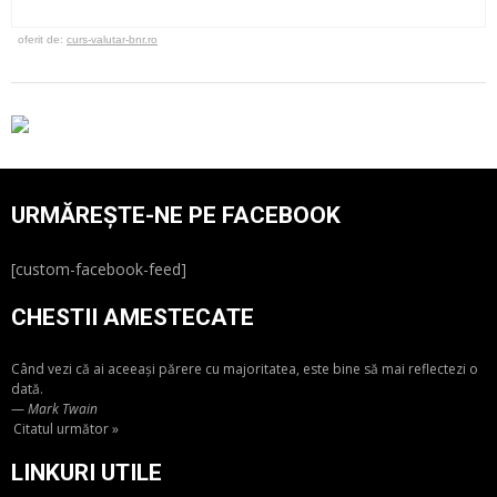
oferit de:
curs-valutar-bnr.ro
URMĂREȘTE-NE PE FACEBOOK
[custom-facebook-feed]
CHESTII AMESTECATE
Când vezi că ai aceeaşi părere cu majoritatea, este bine să mai reflectezi o
dată.
—
Mark Twain
Citatul următor »
LINKURI UTILE