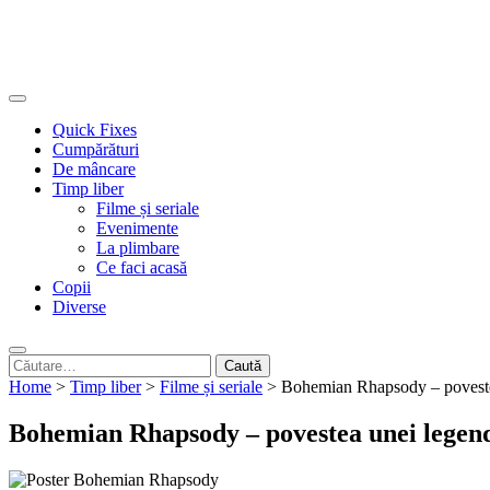
Quick Fixes
Cumpărături
De mâncare
Timp liber
Filme și seriale
Evenimente
La plimbare
Ce faci acasă
Copii
Diverse
Caută
după:
Home
>
Timp liber
>
Filme și seriale
>
Bohemian Rhapsody – poveste
Bohemian Rhapsody – povestea unei legen