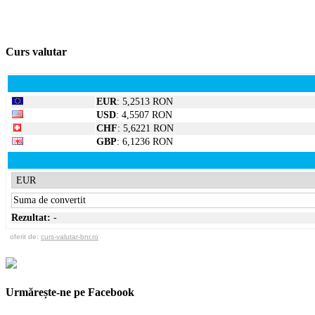
Curs valutar
EUR
: 5,2513 RON
USD
: 4,5507 RON
CHF
: 5,6221 RON
GBP
: 6,1236 RON
Rezultat:
-
oferit de:
curs-valutar-bnr.ro
Urmărește-ne pe Facebook