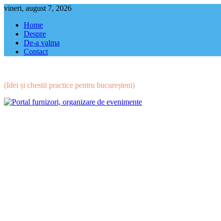
Skip
vineri, august 7, 2026
to
Home
content
Despre
De-a valma
Contact
(Idei și chestii practice pentru bucureșteni)