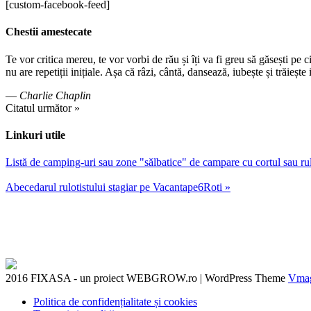
[custom-facebook-feed]
Chestii amestecate
Te vor critica mereu, te vor vorbi de rău și îți va fi greu să găsești pe 
nu are repetiții inițiale. Așa că râzi, cântă, dansează, iubește și trăieșt
—
Charlie Chaplin
Citatul următor »
Linkuri utile
Listă de camping-uri sau zone "sălbatice" de campare cu cortul sau r
Abecedarul rulotistului stagiar pe Vacantape6Roti »
2016 FIXASA - un proiect WEBGROW.ro
|
WordPress Theme
Vma
Politica de confidențialitate și cookies