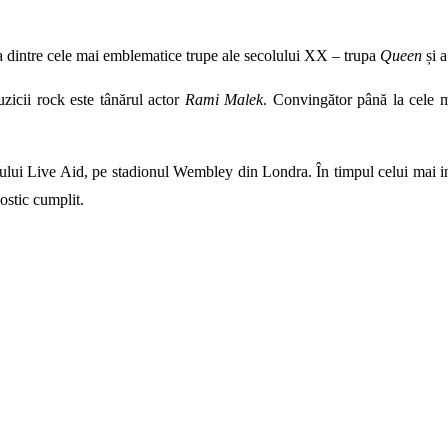
 dintre cele mai emblematice trupe ale secolului XX – trupa
Queen
și a
muzicii rock este tânărul actor
Rami Malek
. Convingător până la cele ma
lui Live Aid, pe stadionul Wembley din Londra. În timpul celui mai inte
ostic cumplit.