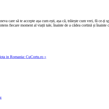
cineva care să te accepte așa cum ești, așa că, trăiește cum vrei, fă ce-ți 
e intens fiecare moment al viații tale, înainte de a cădea cortină și înainte
ulota in Romania: CuCortu.ro »
g