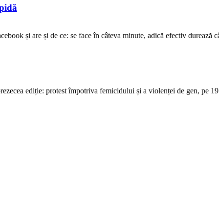
opidă
ebook și are și de ce: se face în câteva minute, adică efectiv durează cât 
ecea ediție: protest împotriva femicidului și a violenței de gen, pe 19 o