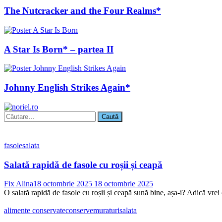
The Nutcracker and the Four Realms*
A Star Is Born* – partea II
Johnny English Strikes Again*
Caută
după:
fasole
salata
Salată rapidă de fasole cu roșii și ceapă
Fix Alina
18 octombrie 2025
18 octombrie 2025
O salată rapidă de fasole cu roșii și ceapă sună bine, așa-i? Adică vrei 
alimente conservate
conserve
muraturi
salata