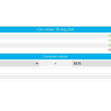
Curs valutar: 06 Aug 2026
+
+
+
-
Convertor valutar
»