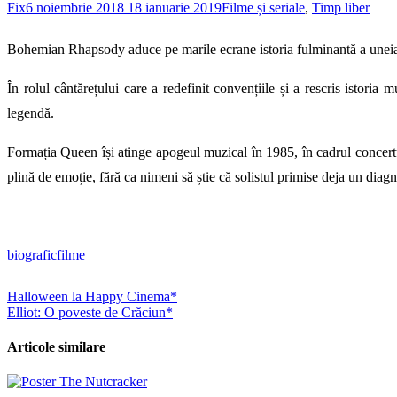
Fix
6 noiembrie 2018
18 ianuarie 2019
Filme și seriale
,
Timp liber
Bohemian Rhapsody aduce pe marile ecrane istoria fulminantă a uneia
În rolul cântărețului care a redefinit convențiile și a rescris istoria 
legendă.
Formația Queen își atinge apogeul muzical în 1985, în cadrul concertu
plină de emoție, fără ca nimeni să știe că solistul primise deja un diagn
biografic
filme
Navigare
Halloween la Happy Cinema*
Elliot: O poveste de Crăciun*
în
articole
Articole similare