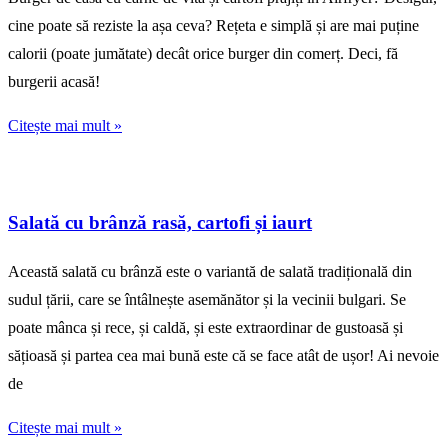
cine poate să reziste la așa ceva? Rețeta e simplă și are mai puține
calorii (poate jumătate) decât orice burger din comerț. Deci, fă
burgerii acasă!
Citește mai mult »
Salată cu brânză rasă, cartofi și iaurt
Această salată cu brânză este o variantă de salată tradițională din
sudul țării, care se întâlnește asemănător și la vecinii bulgari. Se
poate mânca și rece, și caldă, și este extraordinar de gustoasă și
sățioasă și partea cea mai bună este că se face atât de ușor! Ai nevoie
de
Citește mai mult »