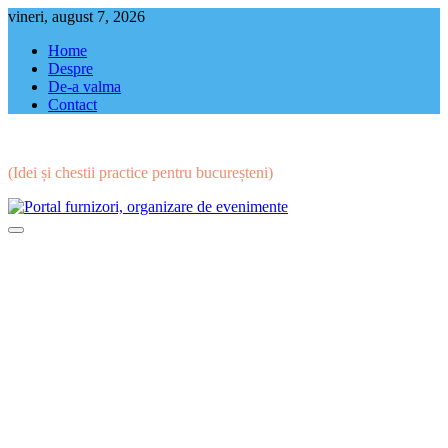
Skip
vineri, august 7, 2026
to
Home
content
Despre
De-a valma
Contact
(Idei și chestii practice pentru bucureșteni)