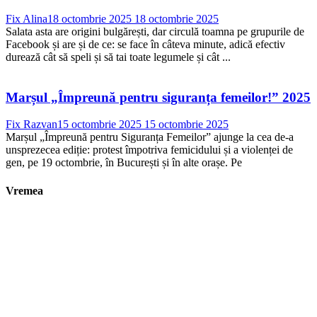
Fix Alina
18 octombrie 2025
18 octombrie 2025
Salata asta are origini bulgărești, dar circulă toamna pe grupurile de
Facebook și are și de ce: se face în câteva minute, adică efectiv
durează cât să speli și să tai toate legumele și cât ...
Marșul „Împreună pentru siguranța femeilor!” 2025
Fix Razvan
15 octombrie 2025
15 octombrie 2025
Marșul „Împreună pentru Siguranța Femeilor” ajunge la cea de-a
unsprezecea ediție: protest împotriva femicidului și a violenței de
gen, pe 19 octombrie, în București și în alte orașe. Pe
Vremea