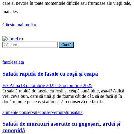
care ai nevoie în toate momentele dificile sau frumoase ale vieții tale,
mai ales
Citește mai mult »
Caută
după:
fasole
salata
Salată rapidă de fasole cu roșii și ceapă
Fix Alina
18 octombrie 2025
18 octombrie 2025
O salată rapidă de fasole cu roșii și ceapă sună bine, așa-i? Adică
vrei ceva bun, care să țină și de foame cât de cât, să se facă și în
două minute pe ceas și ai în casă o conservă de fasol...
alimente conservate
conserve
muraturi
salata
Salată de murături asortate cu gogoșari, ardei și
conopidă