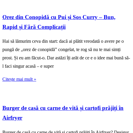
Orez din Conopidă cu Pui și Sos Curry – Bun,
Rapid și Fără Complicații
Hai să lămurim ceva din start: dacă ai plătit vreodată o avere pe o
pungă de „orez de conopidă” congelat, te rog să nu te mai simți
prost. Și eu am făcut-o. Dar astăzi îți arăt de ce e o idee mai bună să-
l faci singur acasă – e super
Citește mai mult »
Burger de casă cu carne de vită și cartofi prăjiți în
Airfryer
Burger de casă cu carne de vită și cartofi prăjiți în Airfryer? Desigur,