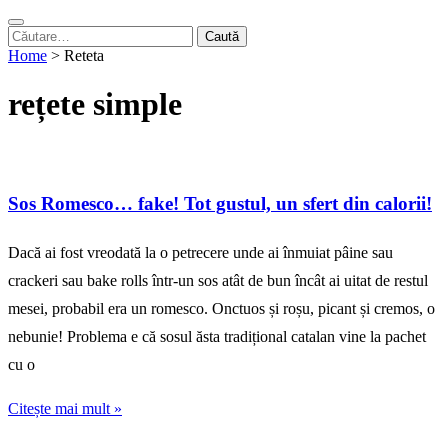
Caută
după:
Home
>
Reteta
rețete simple
Sos Romesco… fake! Tot gustul, un sfert din calorii!
Dacă ai fost vreodată la o petrecere unde ai înmuiat pâine sau
crackeri sau bake rolls într-un sos atât de bun încât ai uitat de restul
mesei, probabil era un romesco. Onctuos și roșu, picant și cremos, o
nebunie! Problema e că sosul ăsta tradițional catalan vine la pachet
cu o
Citește mai mult »