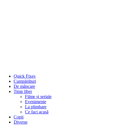
Quick Fixes
Cumpărături
De mâncare
Timp liber
Filme și seriale
Evenimente
La plimbare
Ce faci acasă
Copii
Diverse