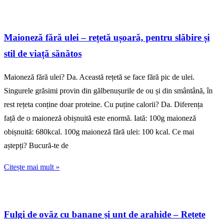
Maioneză fără ulei – rețetă ușoară, pentru slăbire și
stil de viață sănătos
Maioneză fără ulei? Da. Această rețetă se face fără pic de ulei.
Singurele grăsimi provin din gălbenușurile de ou și din smântână, în
rest rețeta conține doar proteine. Cu puține calorii? Da. Diferența
față de o maioneză obișnuită este enormă. Iată: 100g maioneză
obișnuită: 680kcal. 100g maioneză fără ulei: 100 kcal. Ce mai
aștepți? Bucură-te de
Citește mai mult »
Fulgi de ovăz cu banane și unt de arahide – Rețete