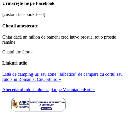
Urmărește-ne pe Facebook
[custom-facebook-feed]
Chestii amestecate
Chiar dacă un milion de oameni cred într-o prostie, tot o prostie
rămâne.
Citatul următor »
Linkuri utile
Listă de camping-uri sau zone "sălbatice" de campare cu cortul sau
rulota in Romania: CuCortu.ro »
Abecedarul rulotistului stagiar pe Vacantape6Roti »