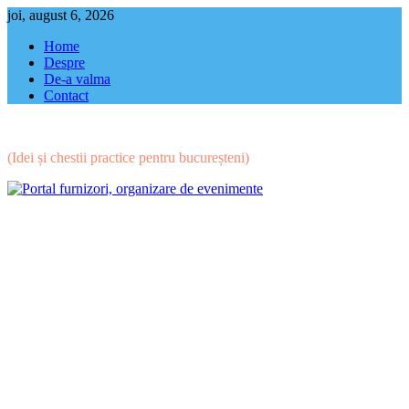
Skip
joi, august 6, 2026
to
Home
content
Despre
De-a valma
Contact
(Idei și chestii practice pentru bucureșteni)