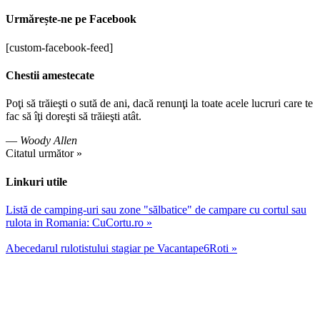
Urmărește-ne pe Facebook
[custom-facebook-feed]
Chestii amestecate
Poţi să trăieşti o sută de ani, dacă renunţi la toate acele lucruri care te
fac să îţi doreşti să trăieşti atât.
—
Woody Allen
Citatul următor »
Linkuri utile
Listă de camping-uri sau zone "sălbatice" de campare cu cortul sau
rulota in Romania: CuCortu.ro »
Abecedarul rulotistului stagiar pe Vacantape6Roti »