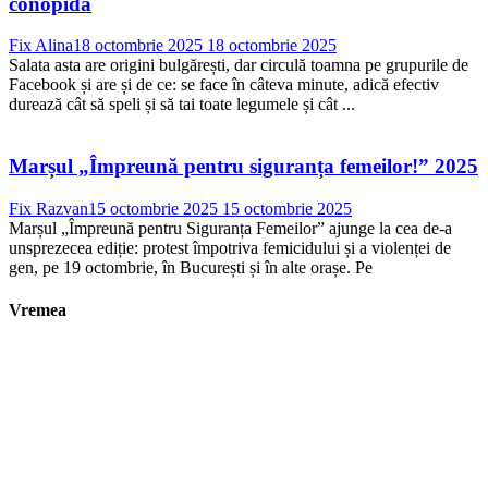
conopidă
Fix Alina
18 octombrie 2025
18 octombrie 2025
Salata asta are origini bulgărești, dar circulă toamna pe grupurile de
Facebook și are și de ce: se face în câteva minute, adică efectiv
durează cât să speli și să tai toate legumele și cât ...
Marșul „Împreună pentru siguranța femeilor!” 2025
Fix Razvan
15 octombrie 2025
15 octombrie 2025
Marșul „Împreună pentru Siguranța Femeilor” ajunge la cea de-a
unsprezecea ediție: protest împotriva femicidului și a violenței de
gen, pe 19 octombrie, în București și în alte orașe. Pe
Vremea