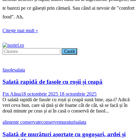
te bazezi pe ce găsești prin cămară. Sau când ai nevoie de "comfort
food". Ah,
Citește mai mult »
Caută
după:
fasole
salata
Salată rapidă de fasole cu roșii și ceapă
Fix Alina
18 octombrie 2025
18 octombrie 2025
O salată rapidă de fasole cu roșii și ceapă sună bine, așa-i? Adică
vrei ceva bun, care să țină și de foame cât de cât, să se facă și în
două minute pe ceas și ai în casă o conservă de fasol...
alimente conservate
conserve
muraturi
salata
Salată de murături asortate cu gogoșari, ardei și