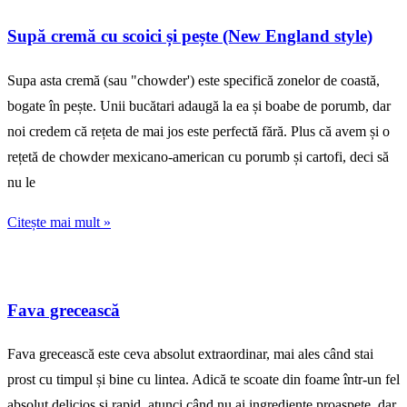
Supă cremă cu scoici și pește (New England style)
Supa asta cremă (sau "chowder') este specifică zonelor de coastă,
bogate în pește. Unii bucătari adaugă la ea și boabe de porumb, dar
noi credem că rețeta de mai jos este perfectă fără. Plus că avem și o
rețetă de chowder mexicano-american cu porumb și cartofi, deci să
nu le
Citește mai mult »
Fava grecească
Fava grecească este ceva absolut extraordinar, mai ales când stai
prost cu timpul și bine cu lintea. Adică te scoate din foame într-un fel
absolut delicios și rapid, atunci când nu ai ingrediente proaspete, dar