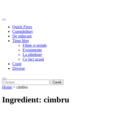
Quick Fixes
Cumpărături
De mâncare
Timp liber
Filme și seriale
Evenimente
La plimbare
Ce faci acasă
Copii
Diverse
Caută
după:
Home
>
cimbru
Ingredient:
cimbru