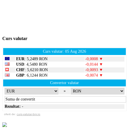
Curs valutar
Curs valutar: 05 Aug 2026
EUR
: 5,2489 RON
-0,0008 ▼
USD
: 4,5480 RON
-0,0144 ▼
CHF
: 5,6210 RON
-0,0093 ▼
GBP
: 6,1244 RON
-0,0074 ▼
Convertor valutar
»
Rezultat:
-
oferit de:
curs-valutar-bnr.ro