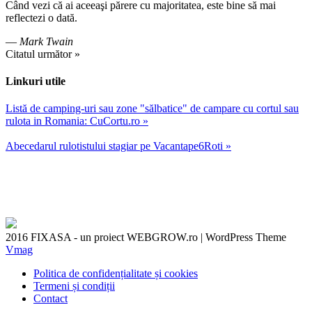
Când vezi că ai aceeaşi părere cu majoritatea, este bine să mai
reflectezi o dată.
—
Mark Twain
Citatul următor »
Linkuri utile
Listă de camping-uri sau zone "sălbatice" de campare cu cortul sau
rulota in Romania: CuCortu.ro »
Abecedarul rulotistului stagiar pe Vacantape6Roti »
2016 FIXASA - un proiect WEBGROW.ro
|
WordPress Theme
Vmag
Politica de confidențialitate și cookies
Termeni și condiții
Contact