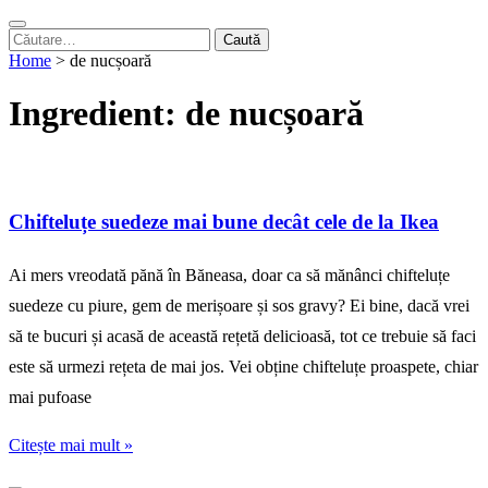
Caută
după:
Home
>
de nucșoară
Ingredient:
de nucșoară
Chifteluțe suedeze mai bune decât cele de la Ikea
Ai mers vreodată pănă în Băneasa, doar ca să mănânci chifteluțe
suedeze cu piure, gem de merișoare și sos gravy? Ei bine, dacă vrei
să te bucuri și acasă de această rețetă delicioasă, tot ce trebuie să faci
este să urmezi rețeta de mai jos. Vei obține chifteluțe proaspete, chiar
mai pufoase
Citește mai mult »