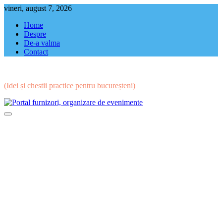
Skip
vineri, august 7, 2026
to
Home
content
Despre
De-a valma
Contact
(Idei și chestii practice pentru bucureșteni)