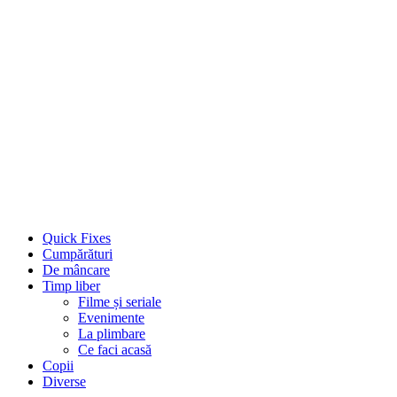
Quick Fixes
Cumpărături
De mâncare
Timp liber
Filme și seriale
Evenimente
La plimbare
Ce faci acasă
Copii
Diverse