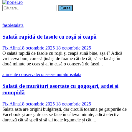
Caută
după:
fasole
salata
Salată rapidă de fasole cu roșii și ceapă
Fix Alina
18 octombrie 2025
18 octombrie 2025
O salată rapidă de fasole cu roșii și ceapă sună bine, așa-i? Adică
vrei ceva bun, care să țină și de foame cât de cât, să se facă și în
două minute pe ceas și ai în casă o conservă de fasol...
alimente conservate
conserve
muraturi
salata
Salată de murături asortate cu gogoșari, ardei și
conopidă
Fix Alina
18 octombrie 2025
18 octombrie 2025
Salata asta are origini bulgărești, dar circulă toamna pe grupurile de
Facebook și are și de ce: se face în câteva minute, adică efectiv
durează cât să speli și să tai toate legumele și cât ...