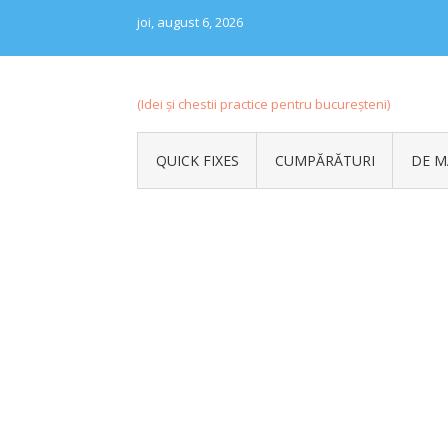
Skip
joi, august 6, 2026
to
content
(Idei și chestii practice pentru bucureșteni)
QUICK FIXES
CUMPĂRĂTURI
DE M