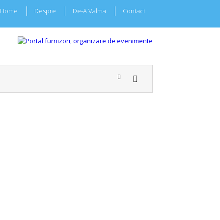
Home
Despre
De-A Valma
Contact