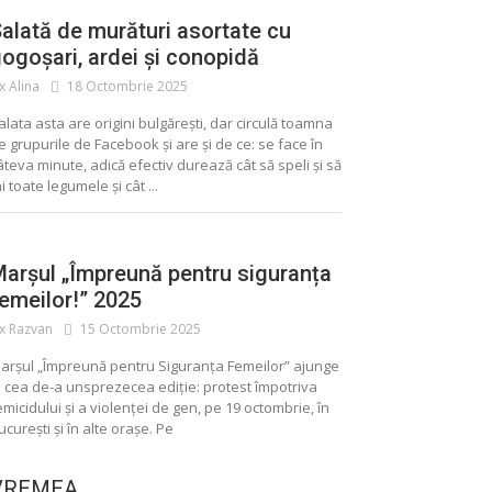
alată de murături asortate cu
ogoșari, ardei și conopidă
ix Alina
18 Octombrie 2025
alata asta are origini bulgărești, dar circulă toamna
e grupurile de Facebook și are și de ce: se face în
âteva minute, adică efectiv durează cât să speli și să
ai toate legumele și cât ...
arșul „Împreună pentru siguranța
emeilor!” 2025
ix Razvan
15 Octombrie 2025
arșul „Împreună pentru Siguranța Femeilor” ajunge
a cea de-a unsprezecea ediție: protest împotriva
emicidului și a violenței de gen, pe 19 octombrie, în
ucurești și în alte orașe. Pe
VREMEA