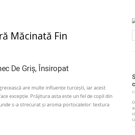
ră Măcinată Fin
C
d
c De Griș, Însiropat
S
grecească are multe influențe turcești, iar acest
F
ace excepție. Prăjitura asta este un fel de copil din
O
, unde s-a strecurat și aroma portocalelor: textura
a
c
c