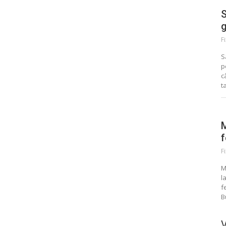
S
g
F
S
p
c
t
M
f
F
M
l
f
B