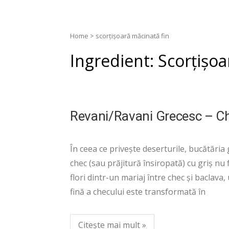
Home
>
scorțișoară măcinată fin
Ingredient:
Scorțișoa
Revani/Ravani Grecesc – Che
În ceea ce privește deserturile, bucătăria 
chec (sau prăjitură însiropată) cu griș nu f
flori dintr-un mariaj între chec și baclava
fină a checului este transformată în
Citește mai mult »