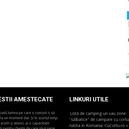
of
ESTII AMESTECATE
LINKURI UTILE
toată lumea pe care o cunoști o să
Listă de camping-uri sau zone
 la un moment dat. Și în scurtul timp
"sălbatice" de campare cu cortu
 acum și atunci, ai o capacitate
rulota in Romania: CuCortu.ro »
tă pentru chestii de care să-ți pese