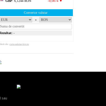
GBP
: 6,1244 RON
-0,0074 ▼
Convertor valutar
»
Rezultat:
-
erit de:
curs-valutar-bnr.ro
l sau