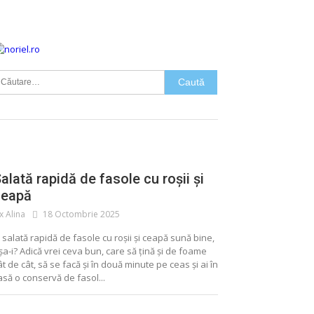
aută
upă:
FASOLE
SALATA
alată rapidă de fasole cu roșii și
ceapă
ix Alina
18 Octombrie 2025
 salată rapidă de fasole cu roșii și ceapă sună bine,
șa-i? Adică vrei ceva bun, care să țină și de foame
ât de cât, să se facă și în două minute pe ceas și ai în
ALIMENTE CONSERVATE
CONSERVE
asă o conservă de fasol...
MURATURI
SALATA