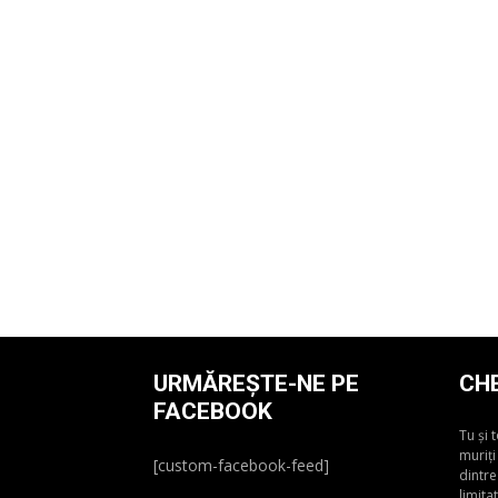
URMĂREȘTE-NE PE
CH
FACEBOOK
Tu și 
muriți
[custom-facebook-feed]
dintre
limita