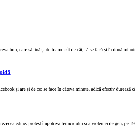
ceva bun, care să țină și de foame cât de cât, să se facă și în două minute
opidă
ebook și are și de ce: se face în câteva minute, adică efectiv durează cât 
ecea ediție: protest împotriva femicidului și a violenței de gen, pe 19 o