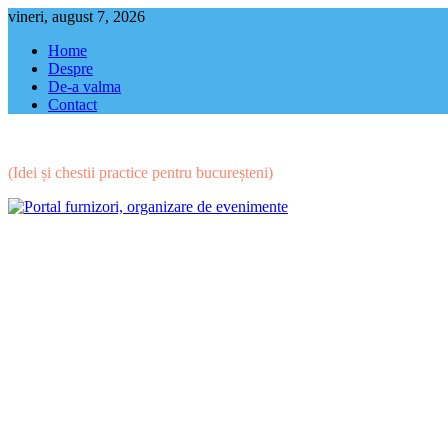
Skip
vineri, august 7, 2026
to
Home
content
Despre
De-a valma
Contact
(Idei și chestii practice pentru bucureșteni)