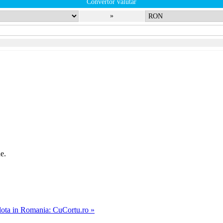
Convertor valutar
»
e.
ulota in Romania: CuCortu.ro »