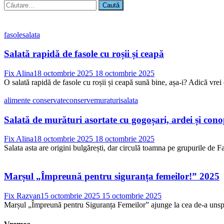
Caută
după:
fasole
salata
Salată rapidă de fasole cu roșii și ceapă
Fix Alina
18 octombrie 2025
18 octombrie 2025
O salată rapidă de fasole cu roșii și ceapă sună bine, așa-i? Adică vrei 
alimente conservate
conserve
muraturi
salata
Salată de murături asortate cu gogoșari, ardei și con
Fix Alina
18 octombrie 2025
18 octombrie 2025
Salata asta are origini bulgărești, dar circulă toamna pe grupurile de Fac
Marșul „Împreună pentru siguranța femeilor!” 2025
Fix Razvan
15 octombrie 2025
15 octombrie 2025
Marșul „Împreună pentru Siguranța Femeilor” ajunge la cea de-a unsprez