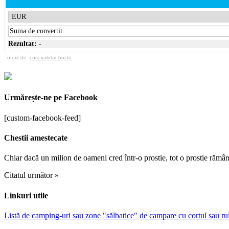
Rezultat:
-
oferit de:
curs-valutar-bnr.ro
Urmărește-ne pe Facebook
[custom-facebook-feed]
Chestii amestecate
Chiar dacă un milion de oameni cred într-o prostie, tot o prostie rămân
Citatul următor »
Linkuri utile
Listă de camping-uri sau zone "sălbatice" de campare cu cortul sau r