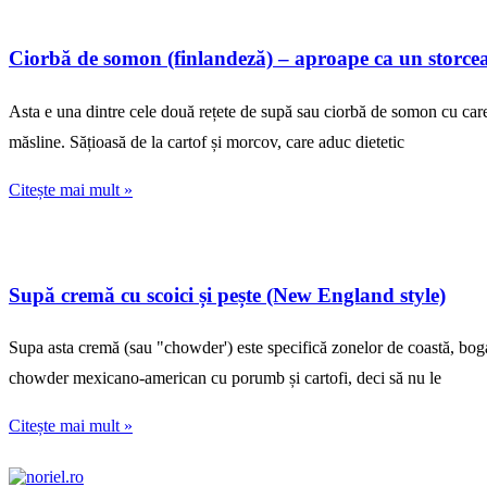
Ciorbă de somon (finlandeză) – aproape ca un storce
Asta e una dintre cele două rețete de supă sau ciorbă de somon cu care 
măsline. Sățioasă de la cartof și morcov, care aduc dietetic
Citește mai mult »
Supă cremă cu scoici și pește (New England style)
Supa asta cremă (sau "chowder') este specifică zonelor de coastă, bogat
chowder mexicano-american cu porumb și cartofi, deci să nu le
Citește mai mult »