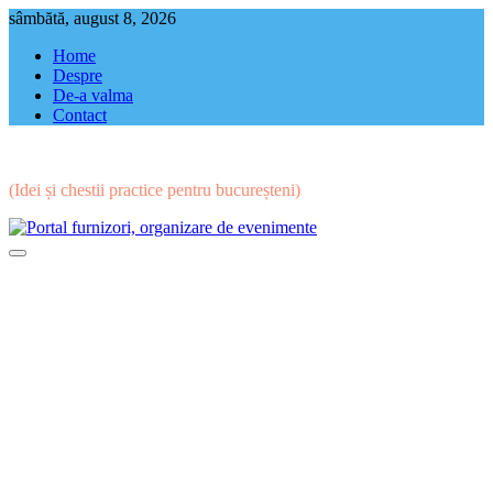
Skip
sâmbătă, august 8, 2026
to
Home
content
Despre
De-a valma
Contact
(Idei și chestii practice pentru bucureșteni)