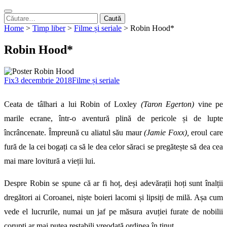
Caută
după:
Home
>
Timp liber
>
Filme și seriale
>
Robin Hood*
Robin Hood*
Fix
3 decembrie 2018
Filme și seriale
Ceata de tâlhari a lui Robin of Loxley
(Taron Egerton)
vine pe
marile ecrane, într-o aventură plină de pericole și de lupte
încrâncenate. Împreună cu aliatul său maur
(Jamie Foxx),
eroul care
fură de la cei bogați ca să le dea celor săraci se pregătește să dea cea
mai mare lovitură a vieții lui.
Despre Robin se spune că ar fi hoț, deși adevărații hoți sunt înalții
dregători ai Coroanei, niște boieri lacomi și lipsiți de milă. Așa cum
vede el lucrurile, numai un jaf pe măsura avuției furate de nobilii
corupți ar mai putea restabili vreodată ordinea în ținut.