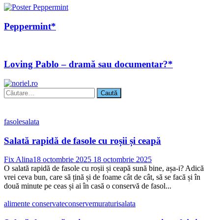
Peppermint*
Loving Pablo – dramă sau documentar?*
Caută
după:
fasole
salata
Salată rapidă de fasole cu roșii și ceapă
Fix Alina
18 octombrie 2025
18 octombrie 2025
O salată rapidă de fasole cu roșii și ceapă sună bine, așa-i? Adică
vrei ceva bun, care să țină și de foame cât de cât, să se facă și în
două minute pe ceas și ai în casă o conservă de fasol...
alimente conservate
conserve
muraturi
salata