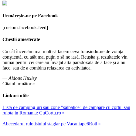
Urmărește-ne pe Facebook
[custom-facebook-feed]
Chestii amestecate
Cu cât încercăm mai mult să facem ceva folosindu-ne de voința
conștientă, cu atât mai puțin o să ne iasă. Reușita și rezultatele vin
numai pentru cei care au învățat arta paradoxală de a face și a nu
face, sau de a combina relaxarea cu activitatea.
—
Aldous Huxley
Citatul următor »
Linkuri utile
Listă de camping-uri sau zone "sălbatice" de campare cu cortul sau
rulota in Romania: CuCortu.ro »
Abecedarul rulotistului stagiar pe Vacantape6Roti »