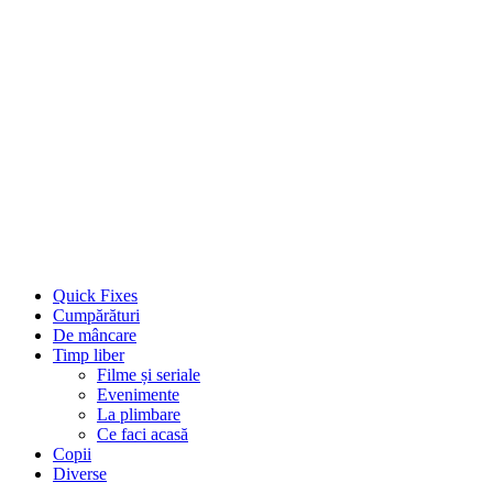
Quick Fixes
Cumpărături
De mâncare
Timp liber
Filme și seriale
Evenimente
La plimbare
Ce faci acasă
Copii
Diverse