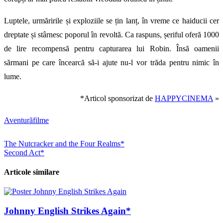
Luptele, urmăririle și exploziile se țin lanț, în vreme ce haiducii cer
dreptate și stârnesc poporul în revoltă. Ca raspuns, șeriful oferă 1000
de lire recompensă pentru capturarea lui Robin. Însă oamenii
sărmani pe care încearcă să-i ajute nu-l vor trăda pentru nimic în
lume.
*Articol sponsorizat de
HAPPYCINEMA
»
Aventură
filme
Navigare
The Nutcracker and the Four Realms*
Second Act*
în
articole
Articole similare
Johnny English Strikes Again*