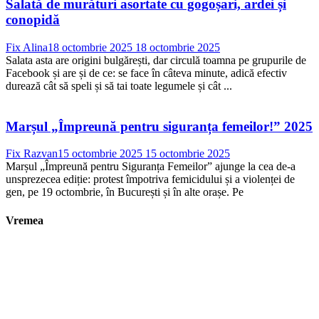
Salată de murături asortate cu gogoșari, ardei și
conopidă
Fix Alina
18 octombrie 2025
18 octombrie 2025
Salata asta are origini bulgărești, dar circulă toamna pe grupurile de
Facebook și are și de ce: se face în câteva minute, adică efectiv
durează cât să speli și să tai toate legumele și cât ...
Marșul „Împreună pentru siguranța femeilor!” 2025
Fix Razvan
15 octombrie 2025
15 octombrie 2025
Marșul „Împreună pentru Siguranța Femeilor” ajunge la cea de-a
unsprezecea ediție: protest împotriva femicidului și a violenței de
gen, pe 19 octombrie, în București și în alte orașe. Pe
Vremea