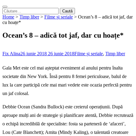
Caută
după:
Home
>
Timp liber
>
Filme și seriale
>
Ocean’s 8 – adică tot jaf, dar
cu hoațe*
Ocean’s 8 – adică tot jaf, dar cu hoațe*
Fix Alina
26 iunie 2018
26 iunie 2018
Filme și seriale
,
Timp liber
Gala Met este cel mai așteptat eveniment al anului pentru înalta
societate din New York. Însă pentru 8 femei periculoase, balul de
lux la care participă cele mai mari vedete este ocazia perfectă pentru
un jaf colosal.
Debbie Ocean (Sandra Bullock) este creierul operațiunii. După
aproape mulți ani de strategie și planificare atentă, Debbie recrutează
o echipă incredibilă de specialiste: fosta sa parteneră de ‘afaceri’,
Lou (Cate Blanchett); Amita (Mindy Kaling), o talentată creatoare