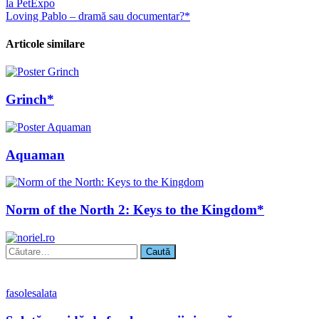
la PetExpo
în
Loving Pablo – dramă sau documentar?*
articole
Articole similare
Grinch*
Aquaman
Norm of the North 2: Keys to the Kingdom*
Caută
după:
fasole
salata