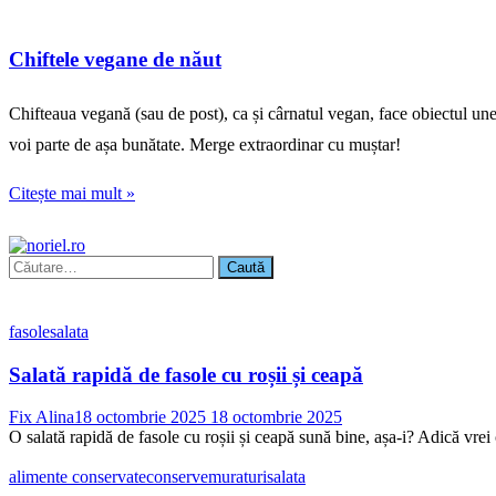
Chiftele vegane de năut
Chifteaua vegană (sau de post), ca și cârnatul vegan, face obiectul unei 
voi parte de așa bunătate. Merge extraordinar cu muștar!
Citește mai mult »
Caută
după:
fasole
salata
Salată rapidă de fasole cu roșii și ceapă
Fix Alina
18 octombrie 2025
18 octombrie 2025
O salată rapidă de fasole cu roșii și ceapă sună bine, așa-i? Adică vrei 
alimente conservate
conserve
muraturi
salata