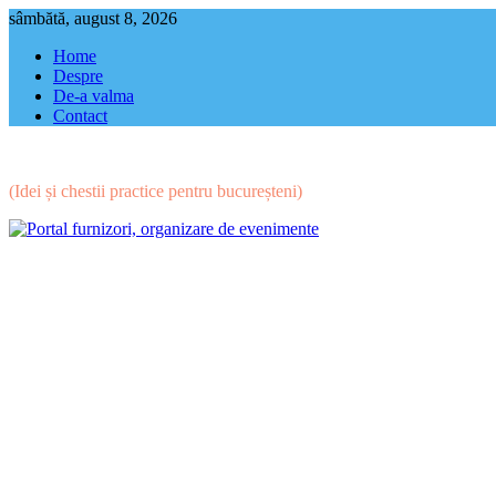
Skip
sâmbătă, august 8, 2026
to
Home
content
Despre
De-a valma
Contact
(Idei și chestii practice pentru bucureșteni)