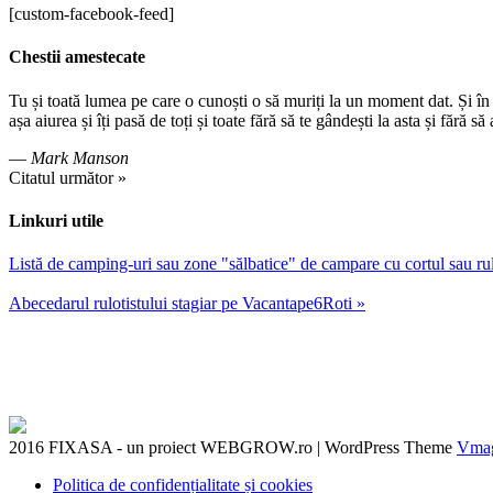
[custom-facebook-feed]
Chestii amestecate
Tu și toată lumea pe care o cunoști o să muriți la un moment dat. Și în s
așa aiurea și îți pasă de toți și toate fără să te gândești la asta și fără să
—
Mark Manson
Citatul următor »
Linkuri utile
Listă de camping-uri sau zone "sălbatice" de campare cu cortul sau r
Abecedarul rulotistului stagiar pe Vacantape6Roti »
2016 FIXASA - un proiect WEBGROW.ro
|
WordPress Theme
Vma
Politica de confidențialitate și cookies