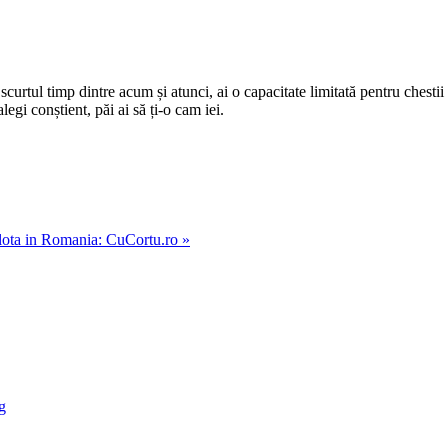
curtul timp dintre acum și atunci, ai o capacitate limitată pentru chestii d
 alegi conștient, păi ai să ți-o cam iei.
ulota in Romania: CuCortu.ro »
g