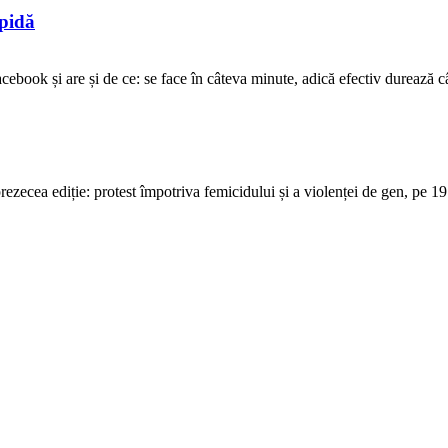
opidă
ebook și are și de ce: se face în câteva minute, adică efectiv durează cât 
ecea ediție: protest împotriva femicidului și a violenței de gen, pe 19 o