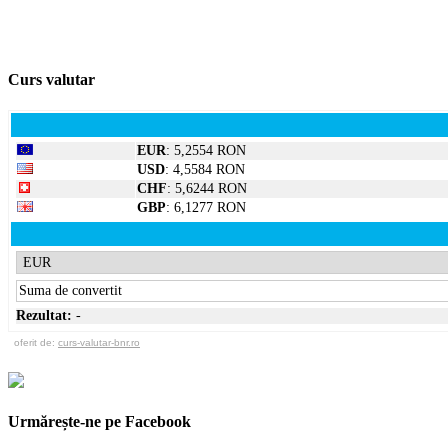
Curs valutar
EUR
: 5,2554 RON
USD
: 4,5584 RON
CHF
: 5,6244 RON
GBP
: 6,1277 RON
Rezultat:
-
oferit de:
curs-valutar-bnr.ro
Urmărește-ne pe Facebook