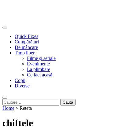
Quick Fixes
Cumpărături
De mâncare
Timp liber
Filme și seriale
Evenimente
La plimbare
Ce faci acasă
Copii
Diverse
Caută
după:
Home
>
Reteta
chiftele