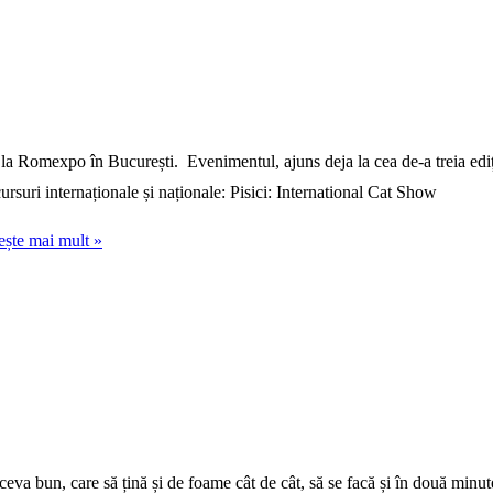
a Romexpo în București. Evenimentul, ajuns deja la cea de-a treia ediți
cursuri internaționale și naționale: Pisici: International Cat Show
ește mai mult »
ceva bun, care să țină și de foame cât de cât, să se facă și în două minute