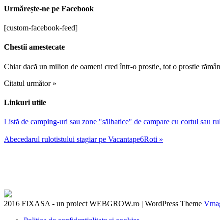
Urmărește-ne pe Facebook
[custom-facebook-feed]
Chestii amestecate
Chiar dacă un milion de oameni cred într-o prostie, tot o prostie rămân
Citatul următor »
Linkuri utile
Listă de camping-uri sau zone "sălbatice" de campare cu cortul sau r
Abecedarul rulotistului stagiar pe Vacantape6Roti »
2016 FIXASA - un proiect WEBGROW.ro
|
WordPress Theme
Vma