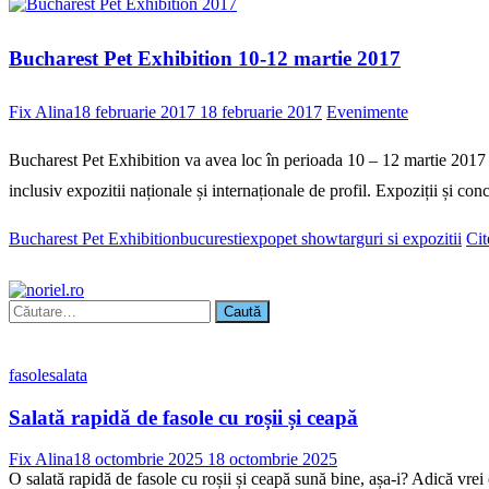
Bucharest Pet Exhibition 10-12 martie 2017
Fix Alina
18 februarie 2017
18 februarie 2017
Evenimente
Bucharest Pet Exhibition va avea loc în perioada 10 – 12 martie 2017 l
inclusiv expozitii naționale și internaționale de profil. Expoziții și con
Bucharest Pet Exhibition
bucuresti
expo
pet show
targuri si expozitii
Cit
Caută
după:
fasole
salata
Salată rapidă de fasole cu roșii și ceapă
Fix Alina
18 octombrie 2025
18 octombrie 2025
O salată rapidă de fasole cu roșii și ceapă sună bine, așa-i? Adică vrei 