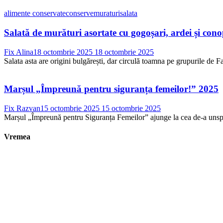
alimente conservate
conserve
muraturi
salata
Salată de murături asortate cu gogoșari, ardei și con
Fix Alina
18 octombrie 2025
18 octombrie 2025
Salata asta are origini bulgărești, dar circulă toamna pe grupurile de Fac
Marșul „Împreună pentru siguranța femeilor!” 2025
Fix Razvan
15 octombrie 2025
15 octombrie 2025
Marșul „Împreună pentru Siguranța Femeilor” ajunge la cea de-a unsprez
Vremea