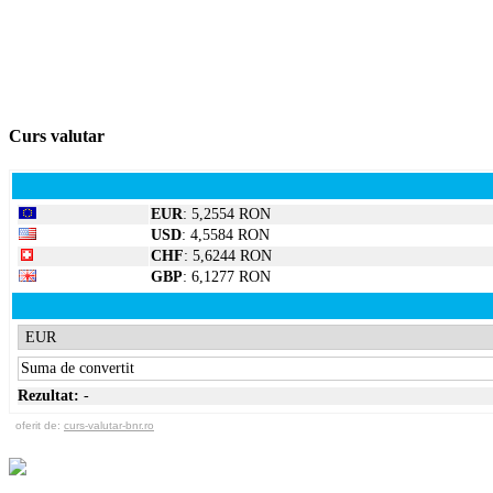
Curs valutar
EUR
: 5,2554 RON
USD
: 4,5584 RON
CHF
: 5,6244 RON
GBP
: 6,1277 RON
Rezultat:
-
oferit de:
curs-valutar-bnr.ro