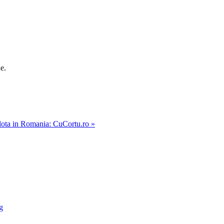
e.
ulota in Romania: CuCortu.ro »
g