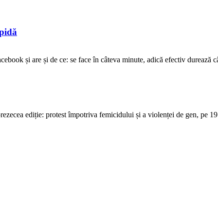
opidă
ebook și are și de ce: se face în câteva minute, adică efectiv durează cât 
ecea ediție: protest împotriva femicidului și a violenței de gen, pe 19 o