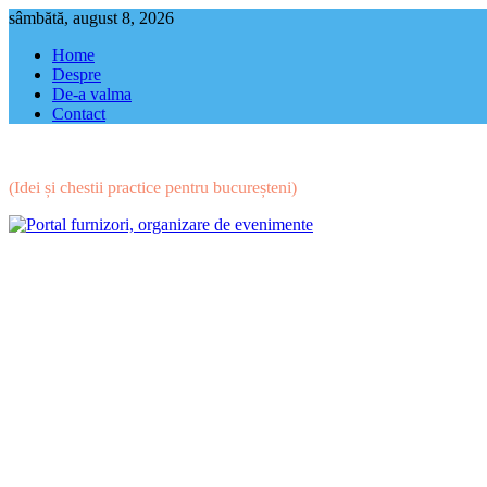
Skip
sâmbătă, august 8, 2026
to
Home
content
Despre
De-a valma
Contact
(Idei și chestii practice pentru bucureșteni)