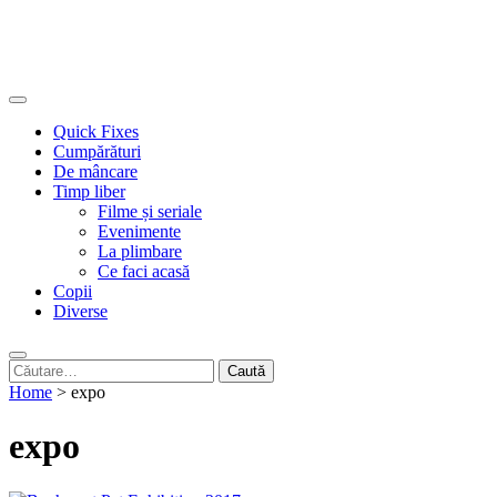
Quick Fixes
Cumpărături
De mâncare
Timp liber
Filme și seriale
Evenimente
La plimbare
Ce faci acasă
Copii
Diverse
Caută
după:
Home
>
expo
expo