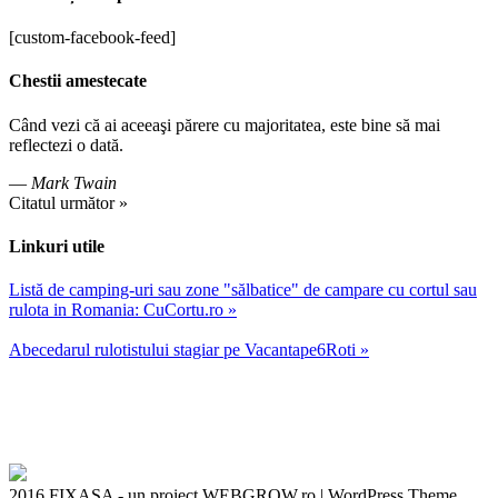
[custom-facebook-feed]
Chestii amestecate
Când vezi că ai aceeaşi părere cu majoritatea, este bine să mai
reflectezi o dată.
—
Mark Twain
Citatul următor »
Linkuri utile
Listă de camping-uri sau zone "sălbatice" de campare cu cortul sau
rulota in Romania: CuCortu.ro »
Abecedarul rulotistului stagiar pe Vacantape6Roti »
2016 FIXASA - un proiect WEBGROW.ro
|
WordPress Theme