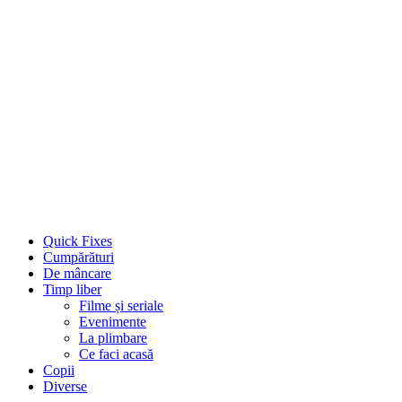
Quick Fixes
Cumpărături
De mâncare
Timp liber
Filme și seriale
Evenimente
La plimbare
Ce faci acasă
Copii
Diverse