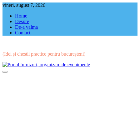
Skip
vineri, august 7, 2026
to
Home
content
Despre
De-a valma
Contact
(Idei și chestii practice pentru bucureșteni)