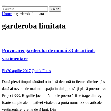
Caută
după:
Home
>
garderoba limitata
garderoba limitata
Provocare: garderoba de numai 33 de articole
vestimentare
Fix
20 aprilie 2017
Quick Fixes
Dacă pierzi timpul căutând o toaletă decentă în fiecare dimineață sau
dacă ai nevoie de mai mult spațiu în dulap, o să-ți placă provocarea
Project 333. Regulile jocului Numele provocării se trage din regulile
foarte simple ale inițiativei virale de a purta numai 33 de articole
vestimentare, vreme de 3 luni. Din