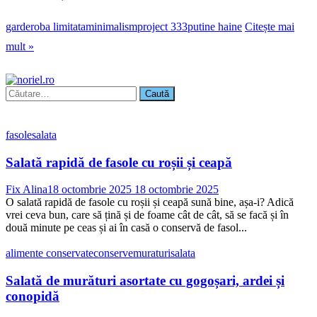
garderoba limitata
minimalism
project 333
putine haine
Citește mai
mult »
Caută
după:
fasole
salata
Salată rapidă de fasole cu roșii și ceapă
Fix Alina
18 octombrie 2025
18 octombrie 2025
O salată rapidă de fasole cu roșii și ceapă sună bine, așa-i? Adică
vrei ceva bun, care să țină și de foame cât de cât, să se facă și în
două minute pe ceas și ai în casă o conservă de fasol...
alimente conservate
conserve
muraturi
salata
Salată de murături asortate cu gogoșari, ardei și
conopidă