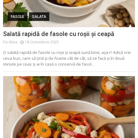
FASOLE
SALATA
Salată rapidă de fasole cu roșii și ceapă
Fix Alina
18 Octombrie 2025
O salată rapidă de fasole cu roșii și ceapă sună bine, așa-i? Adică vrei
ceva bun, care să țină și de foame cât de cât, să se facă și în două
minute pe ceas și ai în casă o conservă de fasol...