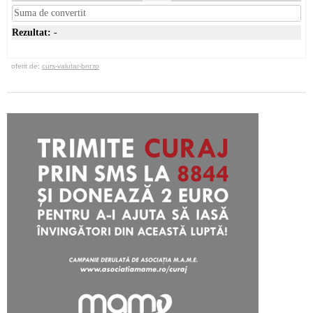
Rezultat:
-
oferit de:
curs-valutar-bnr.ro