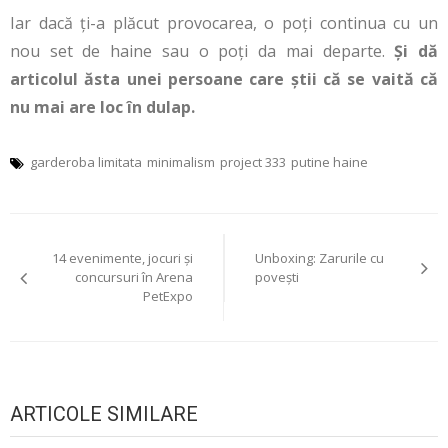
Iar dacă ți-a plăcut provocarea, o poți continua cu un
nou set de haine sau o poți da mai departe.
Și dă
articolul ăsta unei persoane care știi că se vaită că
nu mai are loc în dulap.
garderoba limitata
minimalism
project 333
putine haine
Navigare
14 evenimente, jocuri și
Unboxing: Zarurile cu
în
concursuri în Arena
povești
PetExpo
articole
ARTICOLE SIMILARE