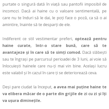
purtate o singură dată în viață sau pantofii imposibil de
incomozi. Dacă ai haine cu o valoare sentimentală, pe
care nu te înduri să le dai, le poți face o poză, ca să o ai
amintire, înainte să te desparți de ele.
Indiferent ce stil vestimentar preferi,
optează pentru
haine curate, într-o stare bună, care să te
avantajeze și în care să te simți comod.
Dacă slăbești
sau te îngrași pe parcursul perioadei de 3 luni, ai voie să
înlocuiești hainele care nu-ți mai vin bine. Același lucru
este valabil și în cazul în care ți se deteriorează ceva.
Deși pare ciudat la început,
a avea mai puține haine te
va elibera măcar de o parte din grijile de zi cu zi și îți
va ușura diminețile.