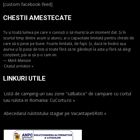
[custom-facebook-feed]
CHESTII AMESTECATE
Tu și toată lumea pe care o cunoști o să muriți la un moment dat. Și în
scurtul timp dintre acum și atunci, ai o capacitate limitată pentru chestii de
care să-ți pese pe bune. Foarte limitată, de fapt. Și, dacă te învârți așa
aiurea și îți pasă de toți și toate fără să te gândești la asta și fără să alegi
conștient, păi ai să ți-o cam iei.
—
Mark Manson
Citatul următor »
LINKURI UTILE
Listă de camping-uri sau zone "sălbatice" de campare cu cortul
sau rulota in Romania: CuCortu.ro »
Abecedarul rulotistului stagiar pe Vacantape6Roti »