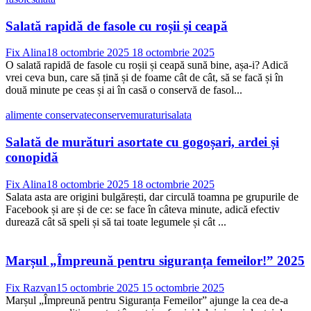
Salată rapidă de fasole cu roșii și ceapă
Fix Alina
18 octombrie 2025
18 octombrie 2025
O salată rapidă de fasole cu roșii și ceapă sună bine, așa-i? Adică
vrei ceva bun, care să țină și de foame cât de cât, să se facă și în
două minute pe ceas și ai în casă o conservă de fasol...
alimente conservate
conserve
muraturi
salata
Salată de murături asortate cu gogoșari, ardei și
conopidă
Fix Alina
18 octombrie 2025
18 octombrie 2025
Salata asta are origini bulgărești, dar circulă toamna pe grupurile de
Facebook și are și de ce: se face în câteva minute, adică efectiv
durează cât să speli și să tai toate legumele și cât ...
Marșul „Împreună pentru siguranța femeilor!” 2025
Fix Razvan
15 octombrie 2025
15 octombrie 2025
Marșul „Împreună pentru Siguranța Femeilor” ajunge la cea de-a