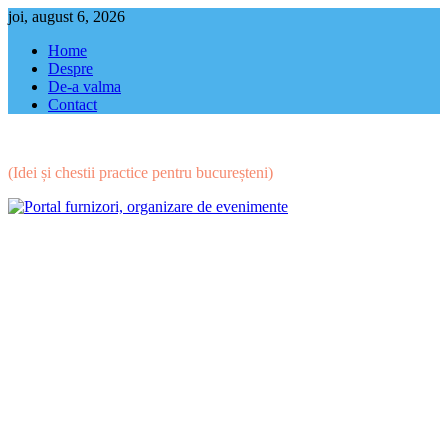
Skip
joi, august 6, 2026
to
Home
content
Despre
De-a valma
Contact
(Idei și chestii practice pentru bucureșteni)