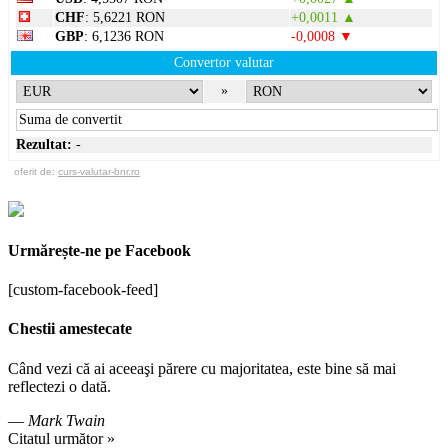
CHF
: 5,6221 RON
+0,0011 ▲
GBP
: 6,1236 RON
-0,0008 ▼
Convertor valutar
»
Rezultat:
-
oferit de:
curs-valutar-bnr.ro
Urmărește-ne pe Facebook
[custom-facebook-feed]
Chestii amestecate
Când vezi că ai aceeaşi părere cu majoritatea, este bine să mai
reflectezi o dată.
—
Mark Twain
Citatul următor »