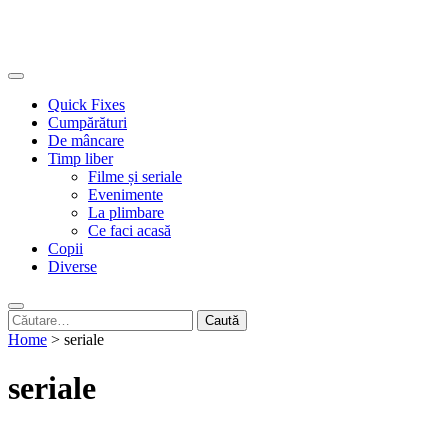
Quick Fixes
Cumpărături
De mâncare
Timp liber
Filme și seriale
Evenimente
La plimbare
Ce faci acasă
Copii
Diverse
Caută
după:
Home
>
seriale
seriale