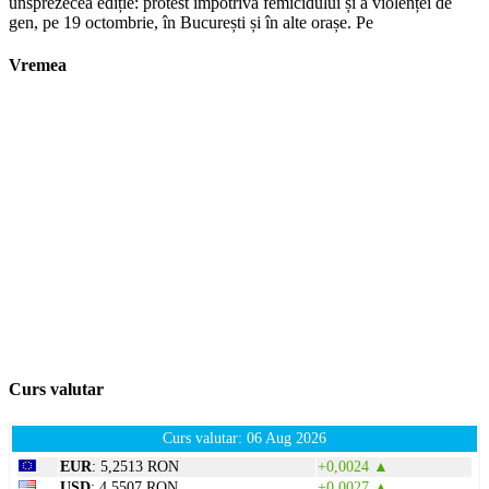
unsprezecea ediție: protest împotriva femicidului și a violenței de
gen, pe 19 octombrie, în București și în alte orașe. Pe
Vremea
Curs valutar
Curs valutar: 06 Aug 2026
EUR
: 5,2513 RON
+0,0024 ▲
USD
: 4,5507 RON
+0,0027 ▲