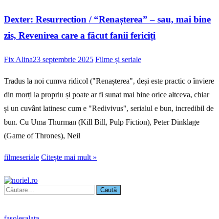
Dexter: Resurrection / “Renașterea” – sau, mai bine
zis, Revenirea care a făcut fanii fericiți
Fix Alina
23 septembrie 2025
Filme și seriale
Tradus la noi cumva ridicol ("Renașterea", deși este practic o înviere
din morți la propriu și poate ar fi sunat mai bine orice altceva, chiar
și un cuvânt latinesc cum e "Redivivus", serialul e bun, incredibil de
bun. Cu Uma Thurman (Kill Bill, Pulp Fiction), Peter Dinklage
(Game of Thrones), Neil
filme
seriale
Citește mai mult »
Caută
după:
fasole
salata