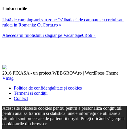
Linkuri utile
Listă de camping-uri sau zone "sălbatice" de campare cu cortul sau
rulota in Romania: CuCortu.ro »
Abecedarul rulotistului stagiar pe Vacantape6Roti »
2016 FIXASA - un proiect WEBGROW.ro
|
WordPress Theme
Vmag
Politica de confidențialitate și cookies
Termeni și condiții
Contact
Acest site foloseste cookies pentru pentru a personaliza conținutul,
pentru analiza traficului și statistică; unele informații de utilizare a
site-ului sunt procesate de partenerii noștri. Puteți oricând să ștergeți
cookie-urile din browser.