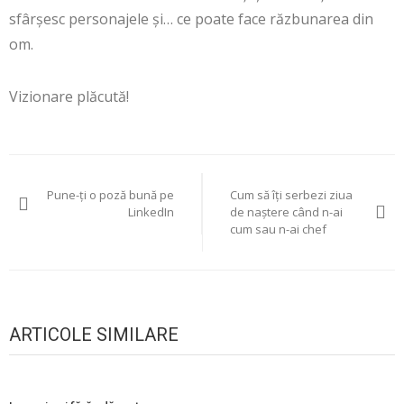
sfârșesc personajele și… ce poate face răzbunarea din
om.
Vizionare plăcută!
Navigare
Pune-ți o poză bună pe
Cum să îți serbezi ziua
în
LinkedIn
de naștere când n-ai
cum sau n-ai chef
articole
ARTICOLE SIMILARE