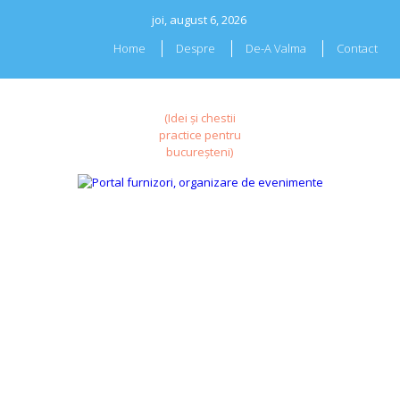
Skip
joi, august 6, 2026
to
content
Home
Despre
De-A Valma
Contact
(Idei și chestii
practice pentru
bucureșteni)