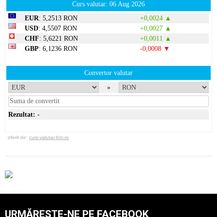
Curs valutar: 06 Aug 2026
EUR
: 5,2513 RON
+0,0024 ▲
USD
: 4,5507 RON
+0,0027 ▲
CHF
: 5,6221 RON
+0,0011 ▲
GBP
: 6,1236 RON
-0,0008 ▼
Convertor valutar
»
Rezultat:
-
oferit de:
curs-valutar-bnr.ro
URMĂREȘTE-NE PE FACEBOOK