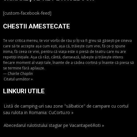
[custom-facebook-feed]
CHESTII AMESTECATE
Te vor critica mereu, te vor vorbi de rău și îți va fi greu să găsești pe cineva
care să te accepte așa cum ești, așa că, trăiește cum vrei, fă ce-ți spune
inima, fă ceea ce vrei, pentru că viața este o piesă de teatru care nu are
repetiții inițiale. Așa că râzi, cântă, dansează, iubește și trăiește intens
fiecare moment al viații tale, înainte de a cădea cortină și înainte că piesa să
se termine fără aplauze.
—
Charlie Chaplin
Citatul următor »
LINKURI UTILE
Listă de camping-uri sau zone "sălbatice" de campare cu cortul
sau rulota in Romania: CuCortu.ro »
Abecedarul rulotistului stagiar pe Vacantape6Roti »