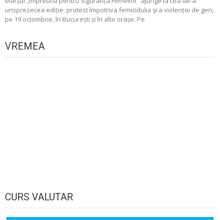
Marșul „Împreună pentru Siguranța Femeilor” ajunge la cea de-a
unsprezecea ediție: protest împotriva femicidului și a violenței de gen,
pe 19 octombrie, în București și în alte orașe. Pe
VREMEA
CURS VALUTAR