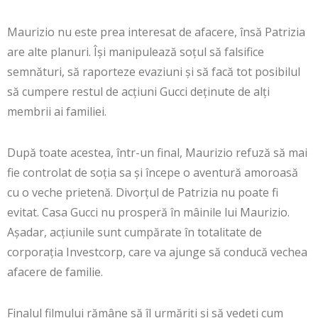
Maurizio nu este prea interesat de afacere, însă Patrizia
are alte planuri. Își manipulează soțul să falsifice
semnături, să raporteze evaziuni și să facă tot posibilul
să cumpere restul de acțiuni Gucci deținute de alți
membrii ai familiei.
După toate acestea, într-un final, Maurizio refuză să mai
fie controlat de soția sa și începe o aventură amoroasă
cu o veche prietenă. Divorțul de Patrizia nu poate fi
evitat. Casa Gucci nu prosperă în mâinile lui Maurizio.
Așadar, acțiunile sunt cumpărate în totalitate de
corporația Investcorp, care va ajunge să conducă vechea
afacere de familie.
Finalul filmului rămâne să îl urmăriți și să vedeți cum