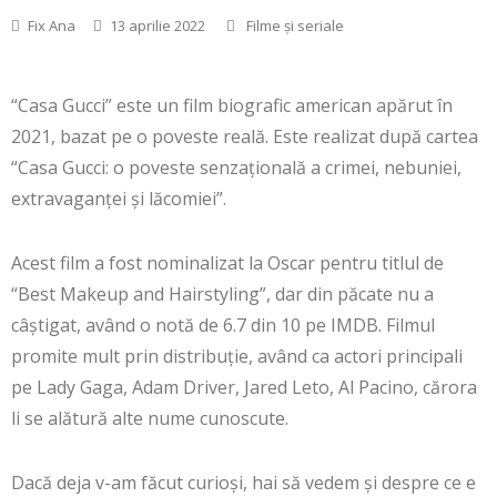
Fix Ana
13 aprilie 2022
Filme și seriale
“Casa Gucci” este un film biografic american apărut în
2021, bazat pe o poveste reală. Este realizat după cartea
“Casa Gucci: o poveste senzațională a crimei, nebuniei,
extravaganței și lăcomiei”.
Acest film a fost nominalizat la Oscar pentru titlul de
“Best Makeup and Hairstyling”, dar din păcate nu a
câștigat, având o notă de 6.7 din 10 pe IMDB. Filmul
promite mult prin distribuție, având ca actori principali
pe Lady Gaga, Adam Driver, Jared Leto, Al Pacino, cărora
li se alătură alte nume cunoscute.
Dacă deja v-am făcut curioși, hai să vedem și despre ce e