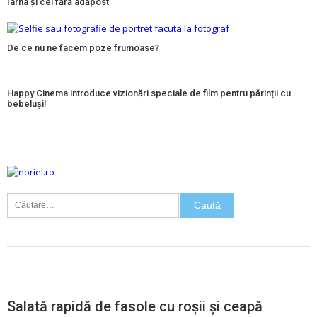
Iarna și cei fără adăpost
De ce nu ne facem poze frumoase?
Happy Cinema introduce vizionări speciale de film pentru părinții cu
bebeluși!
Caută
după:
FASOLE
SALATA
Salată rapidă de fasole cu roșii și ceapă