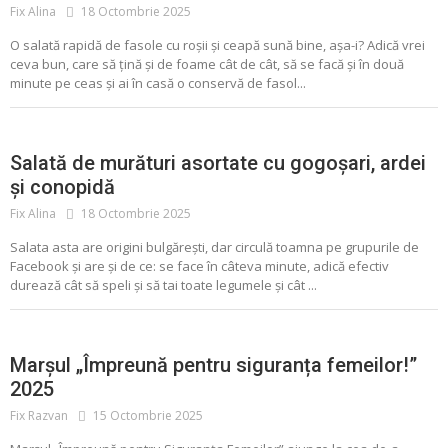
Fix Alina
18 Octombrie 2025
O salată rapidă de fasole cu roșii și ceapă sună bine, așa-i? Adică vrei
ceva bun, care să țină și de foame cât de cât, să se facă și în două
minute pe ceas și ai în casă o conservă de fasol...
ALIMENTE CONSERVATE
CONSERVE
MURATURI
SALATA
Salată de murături asortate cu gogoșari, ardei
și conopidă
Fix Alina
18 Octombrie 2025
Salata asta are origini bulgărești, dar circulă toamna pe grupurile de
Facebook și are și de ce: se face în câteva minute, adică efectiv
durează cât să speli și să tai toate legumele și cât ...
Marșul „Împreună pentru siguranța femeilor!”
2025
Fix Razvan
15 Octombrie 2025