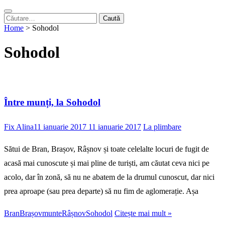
Caută
după:
Home
>
Sohodol
Sohodol
Între munți, la Sohodol
Fix Alina
11 ianuarie 2017
11 ianuarie 2017
La plimbare
Sătui de Bran, Brașov, Râșnov și toate celelalte locuri de fugit de
acasă mai cunoscute și mai pline de turiști, am căutat ceva nici pe
acolo, dar în zonă, să nu ne abatem de la drumul cunoscut, dar nici
prea aproape (sau prea departe) să nu fim de aglomerație. Așa
Bran
Brașov
munte
Râșnov
Sohodol
Citește mai mult »