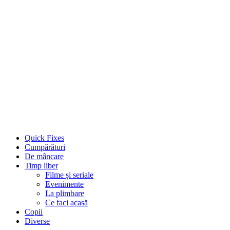
Quick Fixes
Cumpărături
De mâncare
Timp liber
Filme și seriale
Evenimente
La plimbare
Ce faci acasă
Copii
Diverse