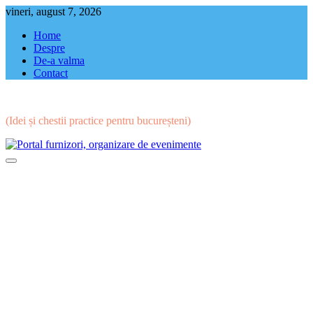
Skip
vineri, august 7, 2026
to
Home
content
Despre
De-a valma
Contact
(Idei și chestii practice pentru bucureșteni)