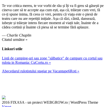
Te vor critica mereu, te vor vorbi de rău și îți va fi greu să găsești pe
cineva care să te accepte așa cum ești, așa că, trăiește cum vrei, fă
ce-ți spune inima, fă ceea ce vrei, pentru că viața este o piesă de
teatru care nu are repetiții inițiale. Așa că râzi, cântă, dansează,
iubește și trăiește intens fiecare moment al viații tale, înainte de a
cădea cortină și înainte că piesa să se termine fără aplauze.
—
Charlie Chaplin
Citatul următor »
Linkuri utile
Listă de camping-uri sau zone "sălbatice" de campare cu cortul sau
rulota in Romania: CuCortu.ro »
Abecedarul rulotistului stagiar pe Vacantape6Roti »
2016 FIXASA - un proiect WEBGROW.ro
|
WordPress Theme
Vmag