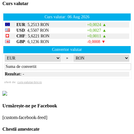
Curs valutar
Curs valutar: 06 Aug 2026
EUR
: 5,2513 RON
+0,0024 ▲
USD
: 4,5507 RON
+0,0027 ▲
CHF
: 5,6221 RON
+0,0011 ▲
GBP
: 6,1236 RON
-0,0008 ▼
Convertor valutar
»
Rezultat:
-
oferit de:
curs-valutar-bnr.ro
Urmărește-ne pe Facebook
[custom-facebook-feed]
Chestii amestecate