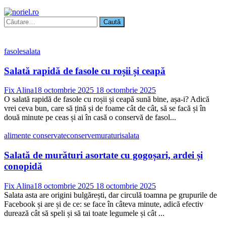
Caută
după:
fasole
salata
Salată rapidă de fasole cu roșii și ceapă
Fix Alina
18 octombrie 2025
18 octombrie 2025
O salată rapidă de fasole cu roșii și ceapă sună bine, așa-i? Adică
vrei ceva bun, care să țină și de foame cât de cât, să se facă și în
două minute pe ceas și ai în casă o conservă de fasol...
alimente conservate
conserve
muraturi
salata
Salată de murături asortate cu gogoșari, ardei și
conopidă
Fix Alina
18 octombrie 2025
18 octombrie 2025
Salata asta are origini bulgărești, dar circulă toamna pe grupurile de
Facebook și are și de ce: se face în câteva minute, adică efectiv
durează cât să speli și să tai toate legumele și cât ...