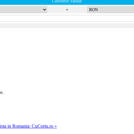
Convertor valutar
»
e.
ulota in Romania: CuCortu.ro »