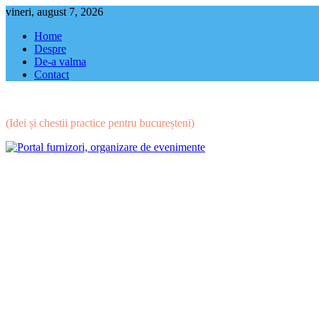
Skip
vineri, august 7, 2026
to
Home
content
Despre
De-a valma
Contact
(Idei și chestii practice pentru bucureșteni)