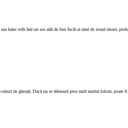
sau bake rolls într-un sos atât de bun încât ai uitat de restul mesei, pr
buri de gheață. Dacă nu se diluează prea mult iaurtul folosit, poate fi s