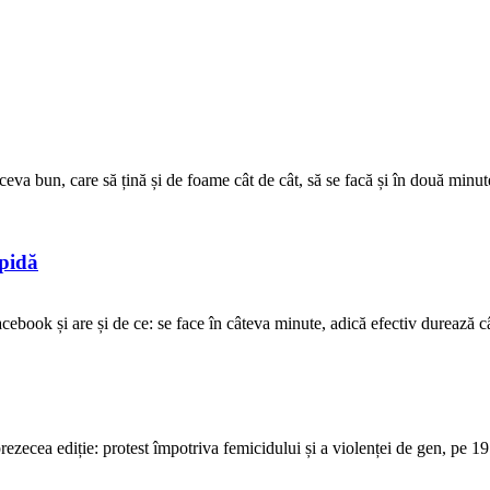
ceva bun, care să țină și de foame cât de cât, să se facă și în două minute
opidă
ebook și are și de ce: se face în câteva minute, adică efectiv durează cât 
ecea ediție: protest împotriva femicidului și a violenței de gen, pe 19 o