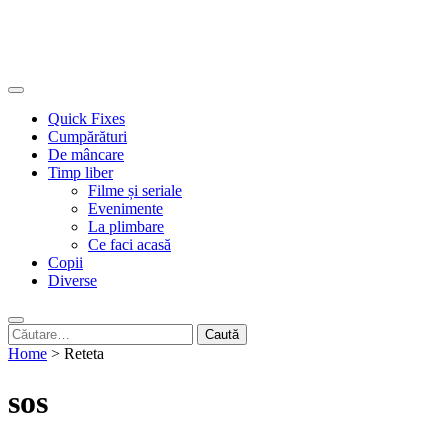
Quick Fixes
Cumpărături
De mâncare
Timp liber
Filme și seriale
Evenimente
La plimbare
Ce faci acasă
Copii
Diverse
Caută
după:
Home
>
Reteta
sos