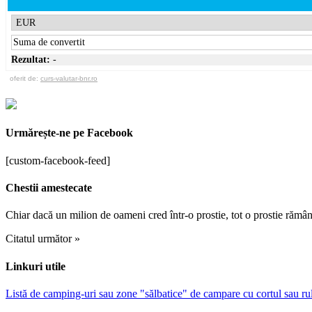
Rezultat:
-
oferit de:
curs-valutar-bnr.ro
Urmărește-ne pe Facebook
[custom-facebook-feed]
Chestii amestecate
Chiar dacă un milion de oameni cred într-o prostie, tot o prostie rămân
Citatul următor »
Linkuri utile
Listă de camping-uri sau zone "sălbatice" de campare cu cortul sau r