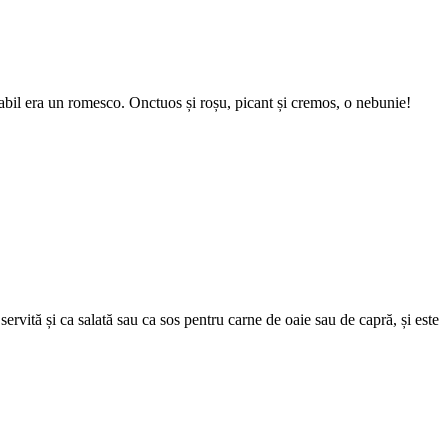
obabil era un romesco. Onctuos și roșu, picant și cremos, o nebunie!
ervită și ca salată sau ca sos pentru carne de oaie sau de capră, și este