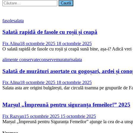
Caută
după:
fasole
salata
Salată rapidă de fasole cu roșii și ceapă
Fix Alina
18 octombrie 2025
18 octombrie 2025
O salată rapidă de fasole cu roșii și ceapă sună bine, așa-i? Adică vrei 
alimente conservate
conserve
muraturi
salata
Salată de murături asortate cu gogoșari, ardei și con
Fix Alina
18 octombrie 2025
18 octombrie 2025
Salata asta are origini bulgărești, dar circulă toamna pe grupurile de Fac
Marșul „Împreună pentru siguranța femeilor!” 2025
Fix Razvan
15 octombrie 2025
15 octombrie 2025
Marșul „Împreună pentru Siguranța Femeilor” ajunge la cea de-a unsprez