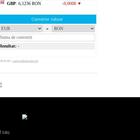
GBP
: 6,1236 RON
-0,0008 ▼
Convertor valutar
»
Rezultat:
-
erit de:
curs-valutar-bnr.ro
l sau