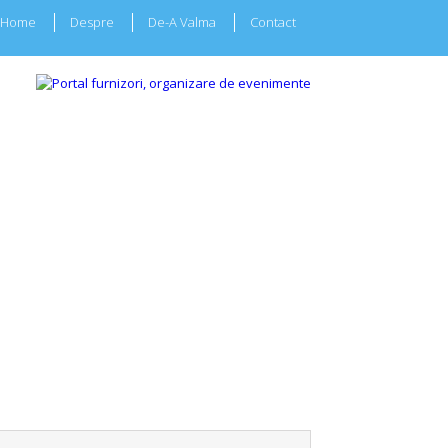
Home
Despre
De-A Valma
Contact