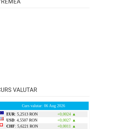
VREMEA
CURS VALUTAR
Curs valutar: 06 Aug 2026
EUR
: 5,2513 RON
+0,0024 ▲
USD
: 4,5507 RON
+0,0027 ▲
CHF
: 5,6221 RON
+0,0011 ▲