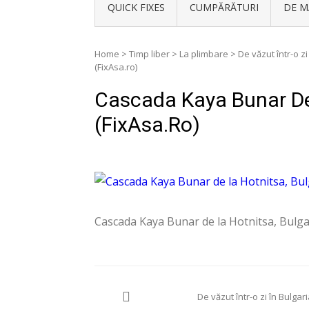
QUICK FIXES
CUMPĂRĂTURI
DE M
Home
>
Timp liber
>
La plimbare
>
De văzut într-o zi
(FixAsa.ro)
Cascada Kaya Bunar De 
(FixAsa.ro)
Cascada Kaya Bunar de la Hotnitsa, Bulgar
Navigare
De văzut într-o zi în Bulgar