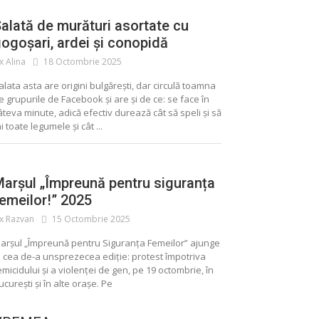
alată de murături asortate cu
ogoșari, ardei și conopidă
ix Alina
18 Octombrie 2025
alata asta are origini bulgărești, dar circulă toamna
e grupurile de Facebook și are și de ce: se face în
âteva minute, adică efectiv durează cât să speli și să
ai toate legumele și cât ...
arșul „Împreună pentru siguranța
emeilor!” 2025
ix Razvan
15 Octombrie 2025
arșul „Împreună pentru Siguranța Femeilor” ajunge
a cea de-a unsprezecea ediție: protest împotriva
emicidului și a violenței de gen, pe 19 octombrie, în
ucurești și în alte orașe. Pe