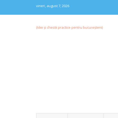
Skip
vineri, august 7, 2026
to
content
(Idei și chestii practice pentru bucureșteni)