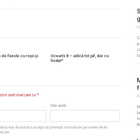
S
g
F
S
p
c
t
 de fasole cu roșii și
Ocean’s 8 – adică tot jaf, dar cu
hoațe*
M
f
torii sunt marcate cu
*
F
Site web
M
l
f
B
r dacă ești de acord și accepți să primești comunicări pe e-mail de la
ai jos: