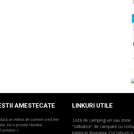
of
ESTII AMESTECATE
LINKURI UTILE
dacă un milion de oameni cred într-
Listă de camping-uri sau zone
tie, tot o prostie rămâne.
"sălbatice" de campare cu cortu
ul următor »
rulota in Romania: CuCortu.ro »