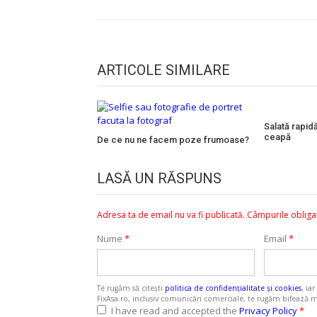
în
articole
ARTICOLE SIMILARE
Salată rapidă
ceapă
De ce nu ne facem poze frumoase?
LASĂ UN RĂSPUNS
Adresa ta de email nu va fi publicată.
Câmpurile obliga
Nume
*
Email
*
Te rugăm să citești
politica de confidențialitate și cookies
, ia
FixAsa.ro, inclusiv comunicări comerciale, te rugăm bifează m
I have read and accepted the
Privacy Policy
*