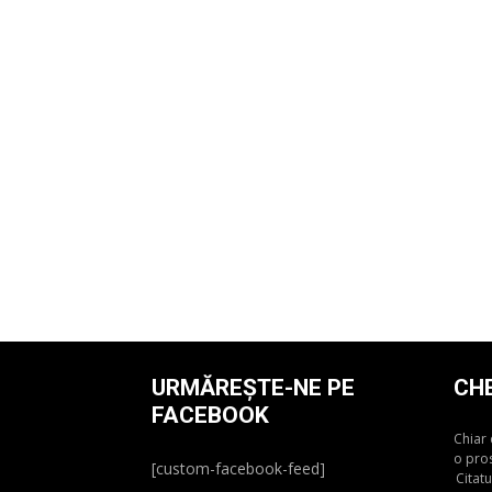
URMĂREȘTE-NE PE
CH
FACEBOOK
Chiar 
o pros
[custom-facebook-feed]
Citat