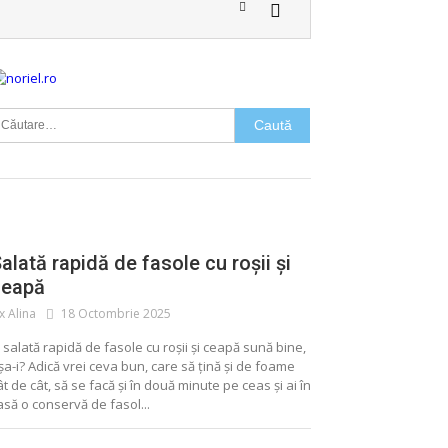
aută
upă:
FASOLE
SALATA
alată rapidă de fasole cu roșii și
ceapă
ix Alina
18 Octombrie 2025
 salată rapidă de fasole cu roșii și ceapă sună bine,
șa-i? Adică vrei ceva bun, care să țină și de foame
ât de cât, să se facă și în două minute pe ceas și ai în
ALIMENTE CONSERVATE
CONSERVE
asă o conservă de fasol...
MURATURI
SALATA