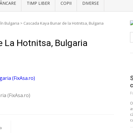
ÂNCARE
TIMP LIBER
COPII
DIVERSE
 în Bulgaria
>
Cascada Kaya Bunar de la Hotnitsa, Bulgaria
C
d
La Hotnitsa, Bulgaria
S
F
ia (FixAsa.ro)
O
a
c
c
ia