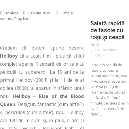
SALATA
Fix Alina
9 aprilie 2019
Filme și
seriale
,
Timp liber
Salată rapidă
de fasole cu
roșii și ceapă
Fix Alina
Credem că putem spune despre
18 Octombrie
2025
Hellboy
că e „cult film”, plus că stilul
complet aparte îl separă de orice altă
O salată rapidă de
fasole cu roșii și
peliculă cu supereroi. La 15 ani de la
ceapă sună bine, așa-
primul Hellboy (2004) și la 11 de la al
i? Adică vrei ceva bun,
care să țină și de
doilea (2008), a apărut în sfârșit unul
ALIMENTE
foame cât de cât, să
CONSERVATE
nou:
Hellboy – Rise of the Blood
se facă și în două
CONSERVE
minute pe ceas și ai în
Queen
. Desigur, fantastic (cum altfel?)
casă o conservă de
și periculos (cum altfel?), noul Hellboy
MURATURI
fasol...
are 120 de minute și, în plus, o are și
SALATA
pe
Mila Jovovich
(„Resident Evil”, „Al