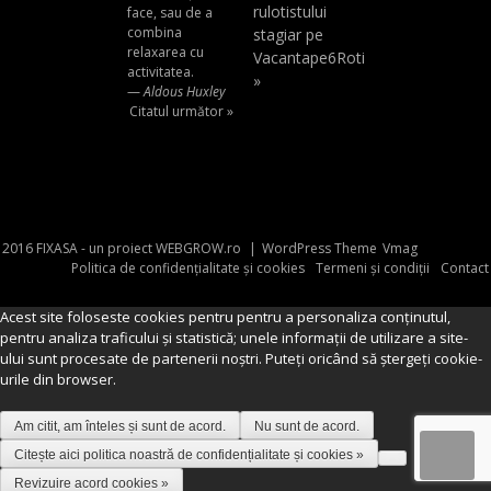
rulotistului
face, sau de a
combina
stagiar pe
relaxarea cu
Vacantape6Roti
activitatea.
»
—
Aldous Huxley
Citatul următor »
2016 FIXASA - un proiect WEBGROW.ro
|
WordPress Theme
Vmag
Politica de confidențialitate și cookies
Termeni și condiții
Contact
Acest site foloseste cookies pentru pentru a personaliza conținutul,
pentru analiza traficului și statistică; unele informații de utilizare a site-
ului sunt procesate de partenerii noștri. Puteți oricând să ștergeți cookie-
urile din browser.
Am citit, am înteles și sunt de acord.
Nu sunt de acord.
Citește aici politica noastră de confidențialitate și cookies »
Revizuire acord cookies »