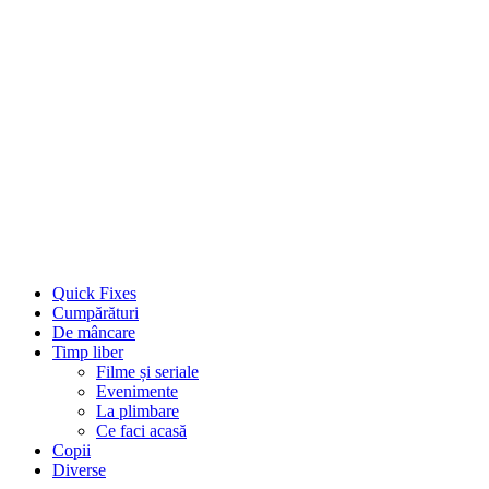
Quick Fixes
Cumpărături
De mâncare
Timp liber
Filme și seriale
Evenimente
La plimbare
Ce faci acasă
Copii
Diverse