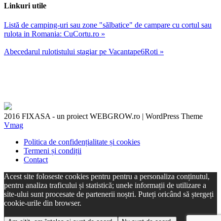
Linkuri utile
Listă de camping-uri sau zone "sălbatice" de campare cu cortul sau
rulota in Romania: CuCortu.ro »
Abecedarul rulotistului stagiar pe Vacantape6Roti »
2016 FIXASA - un proiect WEBGROW.ro
|
WordPress Theme
Vmag
Politica de confidențialitate și cookies
Termeni și condiții
Contact
Acest site foloseste cookies pentru pentru a personaliza conținutul,
pentru analiza traficului și statistică; unele informații de utilizare a
site-ului sunt procesate de partenerii noștri. Puteți oricând să ștergeți
cookie-urile din browser.