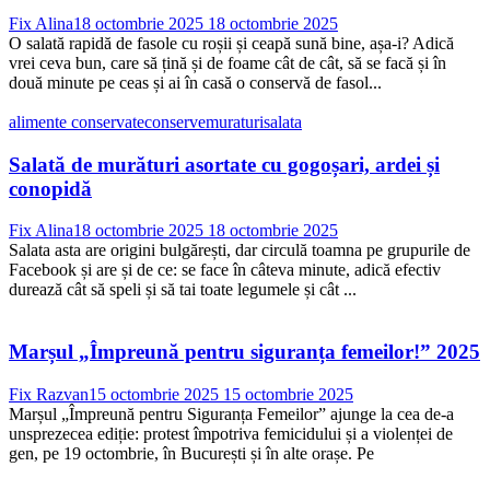
Fix Alina
18 octombrie 2025
18 octombrie 2025
O salată rapidă de fasole cu roșii și ceapă sună bine, așa-i? Adică
vrei ceva bun, care să țină și de foame cât de cât, să se facă și în
două minute pe ceas și ai în casă o conservă de fasol...
alimente conservate
conserve
muraturi
salata
Salată de murături asortate cu gogoșari, ardei și
conopidă
Fix Alina
18 octombrie 2025
18 octombrie 2025
Salata asta are origini bulgărești, dar circulă toamna pe grupurile de
Facebook și are și de ce: se face în câteva minute, adică efectiv
durează cât să speli și să tai toate legumele și cât ...
Marșul „Împreună pentru siguranța femeilor!” 2025
Fix Razvan
15 octombrie 2025
15 octombrie 2025
Marșul „Împreună pentru Siguranța Femeilor” ajunge la cea de-a
unsprezecea ediție: protest împotriva femicidului și a violenței de
gen, pe 19 octombrie, în București și în alte orașe. Pe