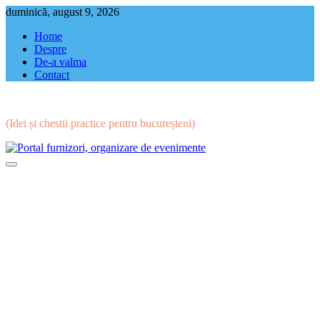
Skip
duminică, august 9, 2026
to
Home
content
Despre
De-a valma
Contact
(Idei și chestii practice pentru bucureșteni)