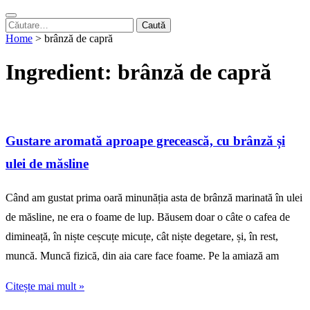
Caută
după:
Home
>
brânză de capră
Ingredient:
brânză de capră
Gustare aromată aproape grecească, cu brânză și
ulei de măsline
Când am gustat prima oară minunăția asta de brânză marinată în ulei
de măsline, ne era o foame de lup. Băusem doar o câte o cafea de
dimineață, în niște ceșcuțe micuțe, cât niște degetare, și, în rest,
muncă. Muncă fizică, din aia care face foame. Pe la amiază am
Citește mai mult »