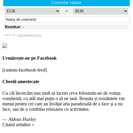
Convertor valutar
»
Rezultat:
-
oferit de:
curs-valutar-bnr.ro
Urmărește-ne pe Facebook
[custom-facebook-feed]
Chestii amestecate
Cu cât încercăm mai mult să facem ceva folosindu-ne de voința
conștientă, cu atât mai puțin o să ne iasă. Reușita și rezultatele vin
numai pentru cei care au învățat arta paradoxală de a face și a nu
face, sau de a combina relaxarea cu activitatea.
—
Aldous Huxley
Citatul următor »