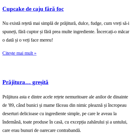
Cupcake de caju fără foc
Nu există rețetă mai simplă de prăjitură, dulce, fudge, cum vreți să-i
spuneți, fără cuptor și fără prea multe ingrediente. Încercați-o măcar
o dată și o veți face mereu!
Citește mai mult »
Prăjitura… greșită
Prăjitura asta e dintre acele rețete nemuritoare ale anilor de dinainte
de '89, când bunici și mame făceau din nimic pleaznă și încropeau
deserturi delicioase cu ingrediente simple, pe care le aveau la
îndemână, toate produse în casă, cu excepția zahărului și a untului,
care erau bunuri de oarecare contrabandă.