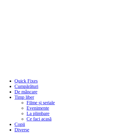
Quick Fixes
Cumpărături
De mâncare
Timp liber
Filme și seriale
Evenimente
La plimbare
Ce faci acasă
Copii
Diverse