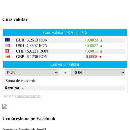
Curs valutar
Curs valutar: 06 Aug 2026
EUR
: 5,2513 RON
+0,0024 ▲
USD
: 4,5507 RON
+0,0027 ▲
CHF
: 5,6221 RON
+0,0011 ▲
GBP
: 6,1236 RON
-0,0008 ▼
Convertor valutar
»
Rezultat:
-
oferit de:
curs-valutar-bnr.ro
Urmărește-ne pe Facebook
[custom-facebook-feed]