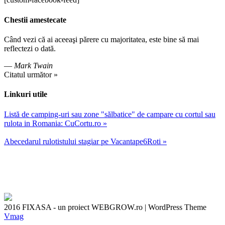
Chestii amestecate
Când vezi că ai aceeaşi părere cu majoritatea, este bine să mai
reflectezi o dată.
—
Mark Twain
Citatul următor »
Linkuri utile
Listă de camping-uri sau zone "sălbatice" de campare cu cortul sau
rulota in Romania: CuCortu.ro »
Abecedarul rulotistului stagiar pe Vacantape6Roti »
2016 FIXASA - un proiect WEBGROW.ro
|
WordPress Theme
Vmag