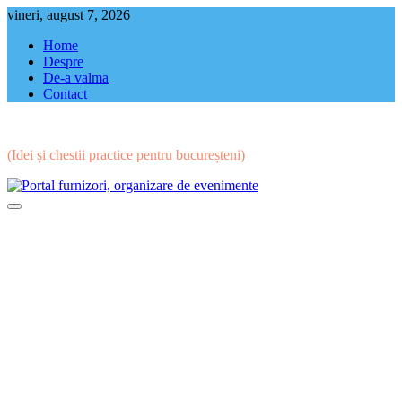
Skip
vineri, august 7, 2026
to
Home
content
Despre
De-a valma
Contact
(Idei și chestii practice pentru bucureșteni)