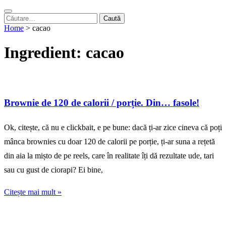
Caută
după:
Home
>
cacao
Ingredient:
cacao
Brownie de 120 de calorii / porție. Din… fasole!
Ok, citește, că nu e clickbait, e pe bune: dacă ți-ar zice cineva că poți
mânca brownies cu doar 120 de calorii pe porție, ți-ar suna a rețetă
din aia la mișto de pe reels, care în realitate îți dă rezultate ude, tari
sau cu gust de ciorapi? Ei bine,
Citește mai mult »