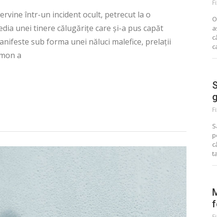
F
rvine într-un incident ocult, petrecut la o
O
dia unei tinere călugărițe care și-a pus capăt
a
c
anifeste sub forma unei năluci malefice, prelații
c
emon a
S
g
F
S
p
c
t
M
f
F