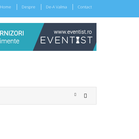
Home
Despre
De-A Valma
Contact