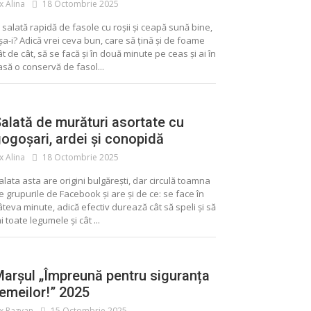
ix Alina
18 Octombrie 2025
 salată rapidă de fasole cu roșii și ceapă sună bine,
șa-i? Adică vrei ceva bun, care să țină și de foame
ât de cât, să se facă și în două minute pe ceas și ai în
ALIMENTE CONSERVATE
CONSERVE
asă o conservă de fasol...
MURATURI
SALATA
alată de murături asortate cu
ogoșari, ardei și conopidă
ix Alina
18 Octombrie 2025
alata asta are origini bulgărești, dar circulă toamna
e grupurile de Facebook și are și de ce: se face în
âteva minute, adică efectiv durează cât să speli și să
ai toate legumele și cât ...
arșul „Împreună pentru siguranța
emeilor!” 2025
ix Razvan
15 Octombrie 2025