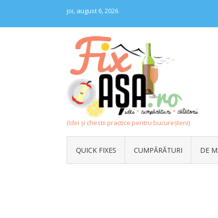
Skip
joi, august 6, 2026
to
content
(Idei și chestii practice pentru bucureșteni)
QUICK FIXES
CUMPĂRĂTURI
DE M