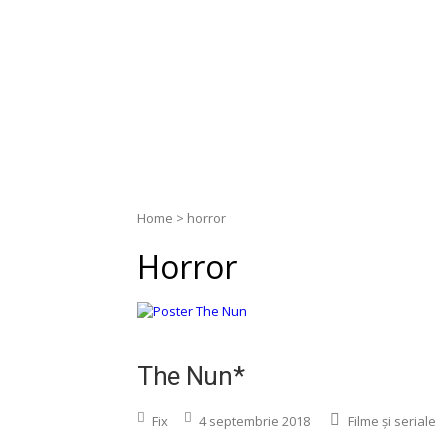
Home
>
horror
Horror
The Nun*
Fix
4 septembrie 2018
Filme și seriale