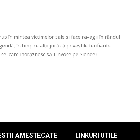
rus în mintea victimelor sale și face ravagii în rândul
gendă, în timp ce alții jură că poveștile terifiante
 cei care îndrăznesc să-l invoce pe Slender
ESTII AMESTECATE
LINKURI UTILE