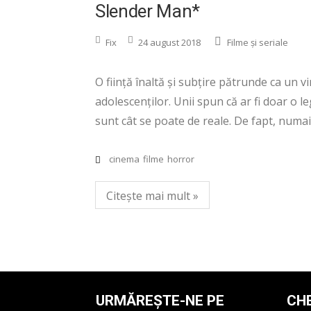
Slender Man*
Fix
24 august 2018
Filme și seriale
O ființă înaltă și subțire pătrunde ca un vi
adolescenților. Unii spun că ar fi doar o le
sunt cât se poate de reale. De fapt, numai
cinema
filme
horror
Citește mai mult »
URMĂREȘTE-NE PE
CH