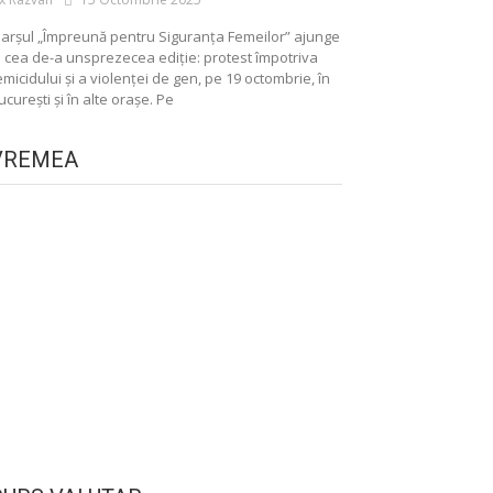
arșul „Împreună pentru Siguranța Femeilor” ajunge
a cea de-a unsprezecea ediție: protest împotriva
emicidului și a violenței de gen, pe 19 octombrie, în
ucurești și în alte orașe. Pe
VREMEA