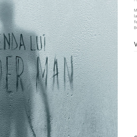
M
l
f
B