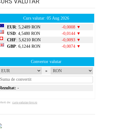
CURS VALUTAR
Curs valutar: 05 Aug 2026
EUR
: 5,2489 RON
-0,0008 ▼
USD
: 4,5480 RON
-0,0144 ▼
CHF
: 5,6210 RON
-0,0093 ▼
GBP
: 6,1244 RON
-0,0074 ▼
Convertor valutar
»
Rezultat:
-
erit de:
curs-valutar-bnr.ro