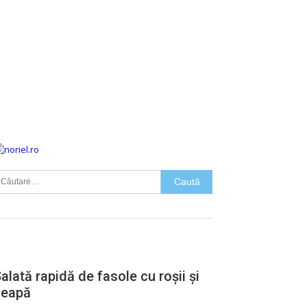
aută
upă:
FASOLE
SALATA
alată rapidă de fasole cu roșii și
ceapă