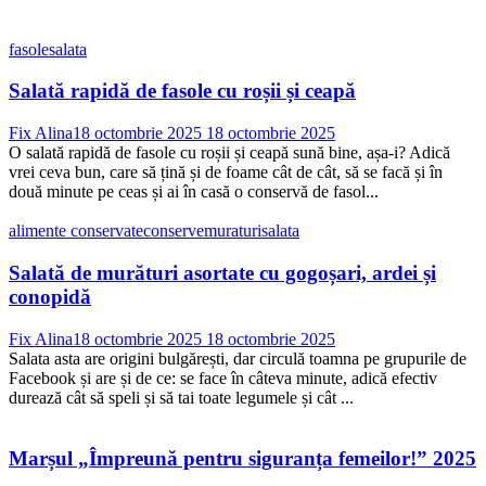
după:
fasole
salata
Salată rapidă de fasole cu roșii și ceapă
Fix Alina
18 octombrie 2025
18 octombrie 2025
O salată rapidă de fasole cu roșii și ceapă sună bine, așa-i? Adică
vrei ceva bun, care să țină și de foame cât de cât, să se facă și în
două minute pe ceas și ai în casă o conservă de fasol...
alimente conservate
conserve
muraturi
salata
Salată de murături asortate cu gogoșari, ardei și
conopidă
Fix Alina
18 octombrie 2025
18 octombrie 2025
Salata asta are origini bulgărești, dar circulă toamna pe grupurile de
Facebook și are și de ce: se face în câteva minute, adică efectiv
durează cât să speli și să tai toate legumele și cât ...
Marșul „Împreună pentru siguranța femeilor!” 2025