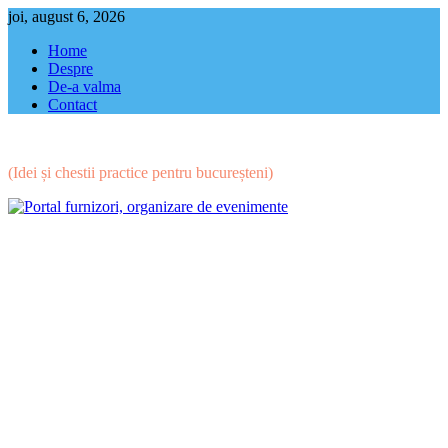
Skip
joi, august 6, 2026
to
Home
content
Despre
De-a valma
Contact
(Idei și chestii practice pentru bucureșteni)