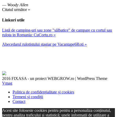
—
Woody Allen
Citatul următor »
Linkuri utile
Listă de camping-uri sau zone "sălbatice" de campare cu cortul sau
rulota in Romania: CuCortu.ro »
Abecedarul rulotistului stagiar pe Vacantape6Roti »
2016 FIXASA - un proiect WEBGROW.ro
|
WordPress Theme
Vmag
Politica de confidențialitate și cookies
Termeni și condiții
Contact
Acest site foloseste cookies pentru pentru a personaliza conținutul,
pentru analiza traficului și statistică; unele informații de utilizare a