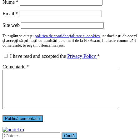
Nume
*
Email
*
Site web
Te rugăm să citești
politica de confidențialitate și cookies
, iar dacă ești de acord
și accepți să primești comunicări pe e-mail de la FixAsa.ro, inclusiv comunicări
comerciale, te rugăm bifează mai jos:
I have read and accepted the
Privacy Policy
*
Comentariu
*
Caută