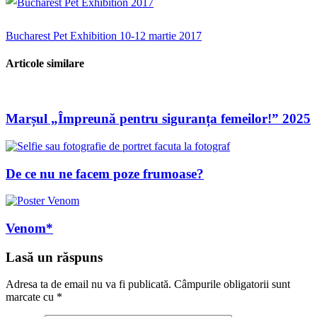
Navigare
Bucharest Pet Exhibition 10-12 martie 2017
în
Articole similare
articole
Marșul „Împreună pentru siguranța femeilor!” 2025
De ce nu ne facem poze frumoase?
Venom*
Lasă un răspuns
Adresa ta de email nu va fi publicată.
Câmpurile obligatorii sunt
marcate cu
*