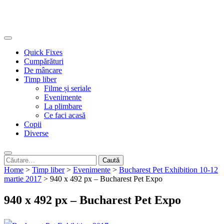
Quick Fixes
Cumpărături
De mâncare
Timp liber
Filme și seriale
Evenimente
La plimbare
Ce faci acasă
Copii
Diverse
Caută
după:
Home
>
Timp liber
>
Evenimente
>
Bucharest Pet Exhibition 10-12
martie 2017
>
940 x 492 px – Bucharest Pet Expo
940 x 492 px – Bucharest Pet Expo