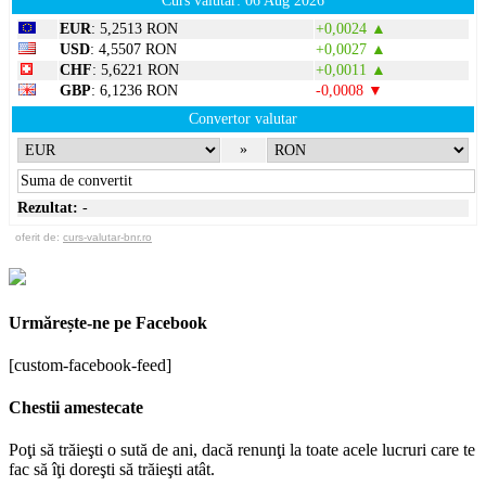
Curs valutar: 06 Aug 2026
EUR
: 5,2513 RON
+0,0024 ▲
USD
: 4,5507 RON
+0,0027 ▲
CHF
: 5,6221 RON
+0,0011 ▲
GBP
: 6,1236 RON
-0,0008 ▼
Convertor valutar
»
Rezultat:
-
oferit de:
curs-valutar-bnr.ro
Urmărește-ne pe Facebook
[custom-facebook-feed]
Chestii amestecate
Poţi să trăieşti o sută de ani, dacă renunţi la toate acele lucruri care te
fac să îţi doreşti să trăieşti atât.