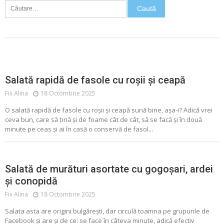
Caută
după:
FASOLE
SALATA
Salată rapidă de fasole cu roșii și ceapă
Fix Alina
18 Octombrie 2025
O salată rapidă de fasole cu roșii și ceapă sună bine, așa-i? Adică vrei
ceva bun, care să țină și de foame cât de cât, să se facă și în două
minute pe ceas și ai în casă o conservă de fasol...
ALIMENTE CONSERVATE
CONSERVE
MURATURI
SALATA
Salată de murături asortate cu gogoșari, ardei
și conopidă
Fix Alina
18 Octombrie 2025
Salata asta are origini bulgărești, dar circulă toamna pe grupurile de
Facebook și are și de ce: se face în câteva minute, adică efectiv