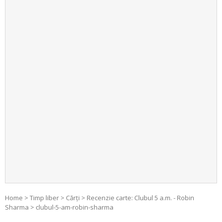
Home
>
Timp liber
>
Cărți
>
Recenzie carte: Clubul 5 a.m. - Robin
Sharma
>
clubul-5-am-robin-sharma