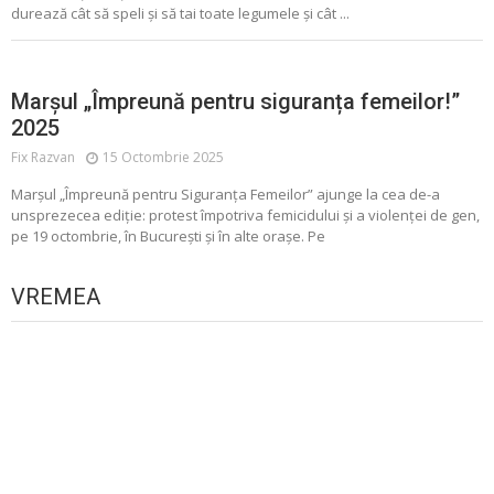
durează cât să speli și să tai toate legumele și cât ...
Marșul „Împreună pentru siguranța femeilor!”
2025
Fix Razvan
15 Octombrie 2025
Marșul „Împreună pentru Siguranța Femeilor” ajunge la cea de-a
unsprezecea ediție: protest împotriva femicidului și a violenței de gen,
pe 19 octombrie, în București și în alte orașe. Pe
VREMEA