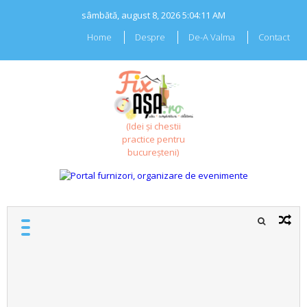
Skip
sâmbătă, august 8, 2026
5:04:12 AM
to
content
Home
Despre
De-A Valma
Contact
(Idei și chestii
practice pentru
bucureșteni)