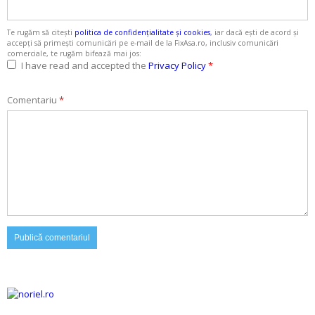
Te rugăm să citești
politica de confidențialitate și cookies
, iar dacă ești de acord și
accepți să primești comunicări pe e-mail de la FixAsa.ro, inclusiv comunicări
comerciale, te rugăm bifează mai jos:
I have read and accepted the
Privacy Policy
*
Comentariu
*