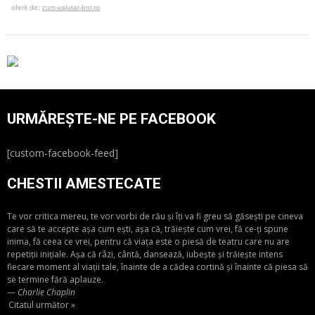
oferit de:
curs-valutar-bnr.ro
URMĂREȘTE-NE PE FACEBOOK
[custom-facebook-feed]
CHESTII AMESTECATE
Te vor critica mereu, te vor vorbi de rău și îți va fi greu să găsești pe cineva
care să te accepte așa cum ești, așa că, trăiește cum vrei, fă ce-ți spune
inima, fă ceea ce vrei, pentru că viața este o piesă de teatru care nu are
repetiții inițiale. Așa că râzi, cântă, dansează, iubește și trăiește intens
fiecare moment al viații tale, înainte de a cădea cortină și înainte că piesa să
se termine fără aplauze.
—
Charlie Chaplin
Citatul următor »