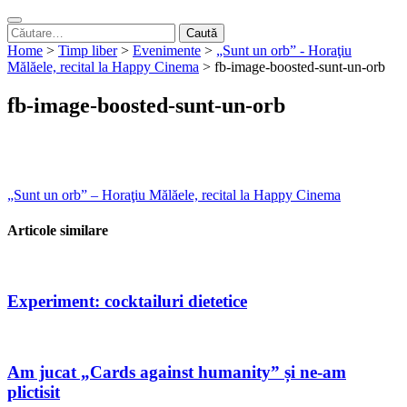
Caută
după:
Home
>
Timp liber
>
Evenimente
>
„Sunt un orb” - Horaţiu
Mălăele, recital la Happy Cinema
>
fb-image-boosted-sunt-un-orb
fb-image-boosted-sunt-un-orb
Navigare
„Sunt un orb” – Horaţiu Mălăele, recital la Happy Cinema
în
Articole similare
articole
Experiment: cocktailuri dietetice
Am jucat „Cards against humanity” și ne-am
plictisit