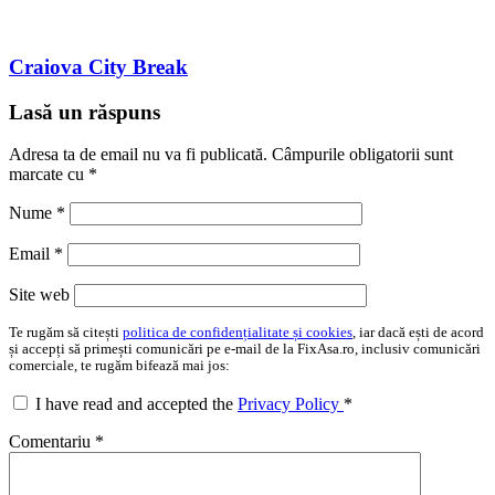
Craiova City Break
Lasă un răspuns
Adresa ta de email nu va fi publicată.
Câmpurile obligatorii sunt
marcate cu
*
Nume
*
Email
*
Site web
Te rugăm să citești
politica de confidențialitate și cookies
, iar dacă ești de acord
și accepți să primești comunicări pe e-mail de la FixAsa.ro, inclusiv comunicări
comerciale, te rugăm bifează mai jos:
I have read and accepted the
Privacy Policy
*
Comentariu
*