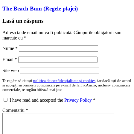
The Beach Bum (Regele plajei)
Lasă un răspuns
Adresa ta de email nu va fi publicată.
Câmpurile obligatorii sunt
marcate cu
*
Nume
*
Email
*
Site web
Te rugăm să citești
politica de confidențialitate și cookies
, iar dacă ești de acord
și accepți să primești comunicări pe e-mail de la FixAsa.ro, inclusiv comunicări
comerciale, te rugăm bifează mai jos:
I have read and accepted the
Privacy Policy
*
Comentariu
*