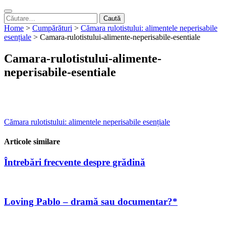
Caută
după:
Home
>
Cumpărături
>
Cămara rulotistului: alimentele neperisabile
esențiale
>
Camara-rulotistului-alimente-neperisabile-esentiale
Camara-rulotistului-alimente-
neperisabile-esentiale
Navigare
Cămara rulotistului: alimentele neperisabile esențiale
în
Articole similare
articole
Întrebări frecvente despre grădină
Loving Pablo – dramă sau documentar?*