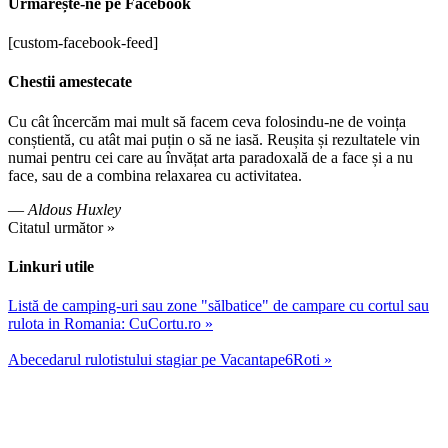
Urmărește-ne pe Facebook
[custom-facebook-feed]
Chestii amestecate
Cu cât încercăm mai mult să facem ceva folosindu-ne de voința
conștientă, cu atât mai puțin o să ne iasă. Reușita și rezultatele vin
numai pentru cei care au învățat arta paradoxală de a face și a nu
face, sau de a combina relaxarea cu activitatea.
—
Aldous Huxley
Citatul următor »
Linkuri utile
Listă de camping-uri sau zone "sălbatice" de campare cu cortul sau
rulota in Romania: CuCortu.ro »
Abecedarul rulotistului stagiar pe Vacantape6Roti »