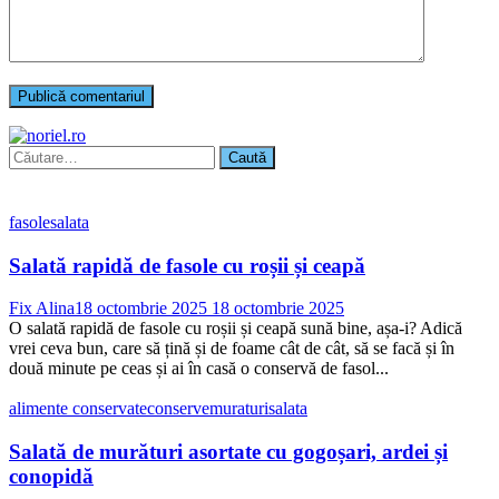
Caută
după:
fasole
salata
Salată rapidă de fasole cu roșii și ceapă
Fix Alina
18 octombrie 2025
18 octombrie 2025
O salată rapidă de fasole cu roșii și ceapă sună bine, așa-i? Adică
vrei ceva bun, care să țină și de foame cât de cât, să se facă și în
două minute pe ceas și ai în casă o conservă de fasol...
alimente conservate
conserve
muraturi
salata
Salată de murături asortate cu gogoșari, ardei și
conopidă