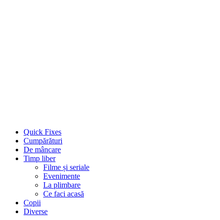
Quick Fixes
Cumpărături
De mâncare
Timp liber
Filme și seriale
Evenimente
La plimbare
Ce faci acasă
Copii
Diverse