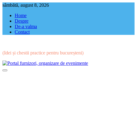
Skip
sâmbătă, august 8, 2026
to
Home
content
Despre
De-a valma
Contact
(Idei și chestii practice pentru bucureșteni)