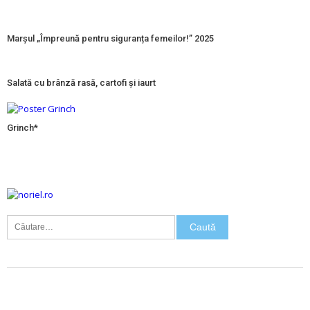
Marșul „Împreună pentru siguranța femeilor!” 2025
Salată cu brânză rasă, cartofi și iaurt
Grinch*
Caută
după:
FASOLE
SALATA