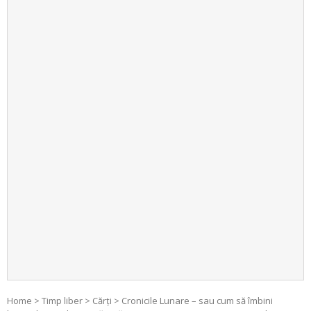
Home
>
Timp liber
>
Cărți
>
Cronicile Lunare – sau cum să îmbini