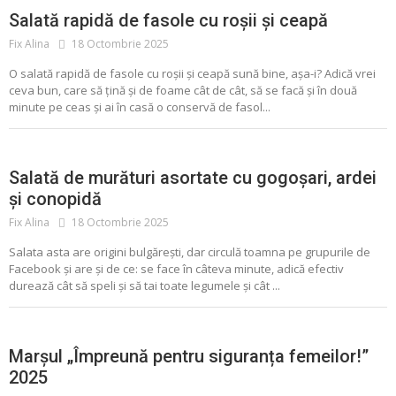
Salată rapidă de fasole cu roșii și ceapă
Fix Alina
18 Octombrie 2025
O salată rapidă de fasole cu roșii și ceapă sună bine, așa-i? Adică vrei
ceva bun, care să țină și de foame cât de cât, să se facă și în două
minute pe ceas și ai în casă o conservă de fasol...
ALIMENTE CONSERVATE
CONSERVE
MURATURI
SALATA
Salată de murături asortate cu gogoșari, ardei
și conopidă
Fix Alina
18 Octombrie 2025
Salata asta are origini bulgărești, dar circulă toamna pe grupurile de
Facebook și are și de ce: se face în câteva minute, adică efectiv
durează cât să speli și să tai toate legumele și cât ...
Marșul „Împreună pentru siguranța femeilor!”
2025