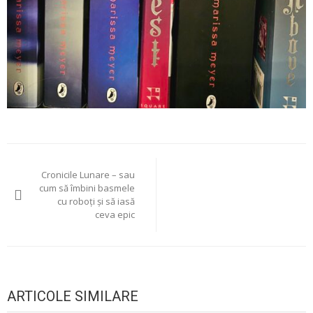
Navigare
Cronicile Lunare – sau
în
cum să îmbini basmele
cu roboți și să iasă
articole
ceva epic
ARTICOLE SIMILARE