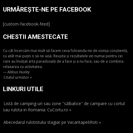
URMĂREȘTE-NE PE FACEBOOK
[custom-facebook-feed]
CHESTII AMESTECATE
Cu cât încercăm mai mult să facem ceva folosindu-ne de voința conștientă,
cu atât mai puțin o să ne iasă. Reușita și rezultatele vin numai pentru cei
care au învățat arta paradoxală de a face și a nu face, sau de a combina
relaxarea cu activitatea.
—
Aldous Huxley
Citatul următor »
LINKURI UTILE
Listă de camping-uri sau zone "sălbatice" de campare cu cortul
sau rulota in Romania: CuCortu.ro »
Abecedarul rulotistului stagiar pe Vacantape6Roti »