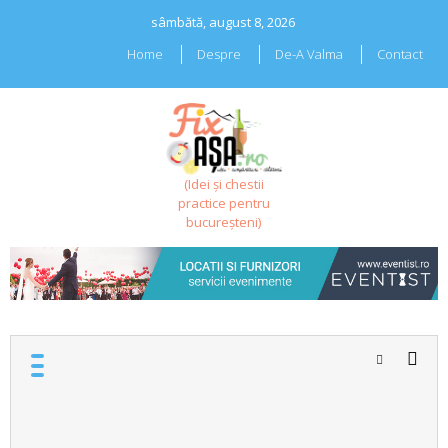
Skip
sâmbătă, august 8, 2026
to
content
Home
Despre
De-A Valma
Contact
(Idei și chestii
practice pentru
bucureșteni)