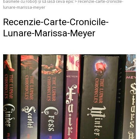
basmele cu roboți și să iasă ceva epic
>
recenzie-carte-cronicile-
lunare-marissa-meyer
Recenzie-Carte-Cronicile-
Lunare-Marissa-Meyer