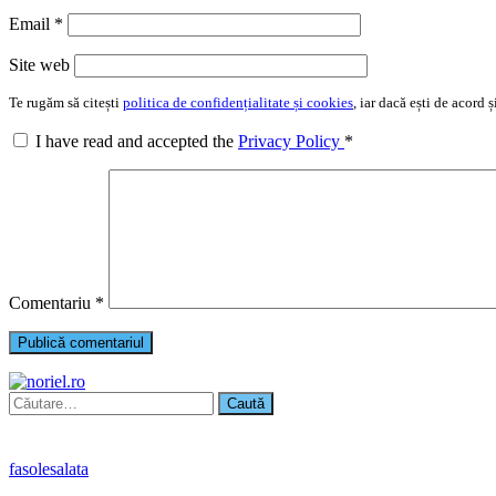
Email
*
Site web
Te rugăm să citești
politica de confidențialitate și cookies
, iar dacă ești de acord
I have read and accepted the
Privacy Policy
*
Comentariu
*
Caută
după:
fasole
salata