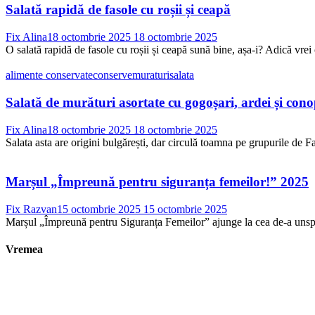
Salată rapidă de fasole cu roșii și ceapă
Fix Alina
18 octombrie 2025
18 octombrie 2025
O salată rapidă de fasole cu roșii și ceapă sună bine, așa-i? Adică vrei 
alimente conservate
conserve
muraturi
salata
Salată de murături asortate cu gogoșari, ardei și con
Fix Alina
18 octombrie 2025
18 octombrie 2025
Salata asta are origini bulgărești, dar circulă toamna pe grupurile de Fac
Marșul „Împreună pentru siguranța femeilor!” 2025
Fix Razvan
15 octombrie 2025
15 octombrie 2025
Marșul „Împreună pentru Siguranța Femeilor” ajunge la cea de-a unsprez
Vremea