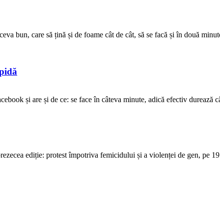
ceva bun, care să țină și de foame cât de cât, să se facă și în două minute
opidă
ebook și are și de ce: se face în câteva minute, adică efectiv durează cât 
ecea ediție: protest împotriva femicidului și a violenței de gen, pe 19 o