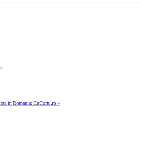
e.
ulota in Romania: CuCortu.ro »