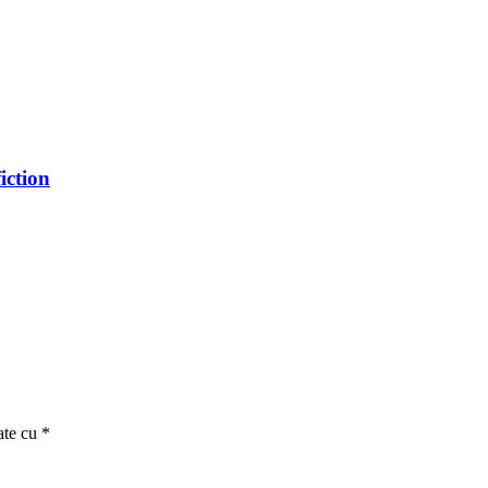
iction
ate cu
*