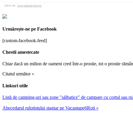
oferit de:
curs-valutar-bnr.ro
Urmărește-ne pe Facebook
[custom-facebook-feed]
Chestii amestecate
Chiar dacă un milion de oameni cred într-o prostie, tot o prostie rămân
Citatul următor »
Linkuri utile
Listă de camping-uri sau zone "sălbatice" de campare cu cortul sau r
Abecedarul rulotistului stagiar pe Vacantape6Roti »