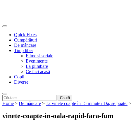
Quick Fixes
Cumpărături
De mâncare
Timp liber
Filme și seriale
Evenimente
La plimbare
Ce faci acasă
Copii
Diverse
Caută
după:
Home
>
De mâncare
>
12 vinete coapte în 15 minute? Da, se poate.
vinete-coapte-in-oala-rapid-fara-fum