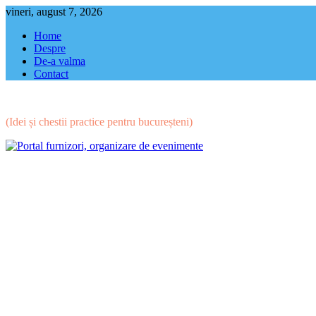
Skip
vineri, august 7, 2026
to
Home
content
Despre
De-a valma
Contact
(Idei și chestii practice pentru bucureșteni)