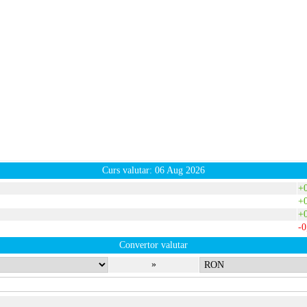
Curs valutar: 06 Aug 2026
+
+
+
-
Convertor valutar
»