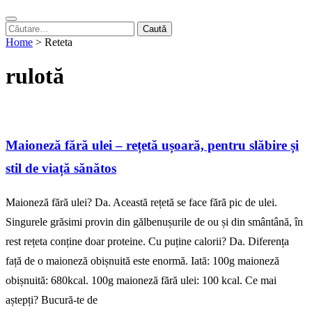
Caută
după:
Home
>
Reteta
rulotă
Maioneză fără ulei – rețetă ușoară, pentru slăbire și
stil de viață sănătos
Maioneză fără ulei? Da. Această rețetă se face fără pic de ulei.
Singurele grăsimi provin din gălbenușurile de ou și din smântână, în
rest rețeta conține doar proteine. Cu puține calorii? Da. Diferența
față de o maioneză obișnuită este enormă. Iată: 100g maioneză
obișnuită: 680kcal. 100g maioneză fără ulei: 100 kcal. Ce mai
aștepți? Bucură-te de