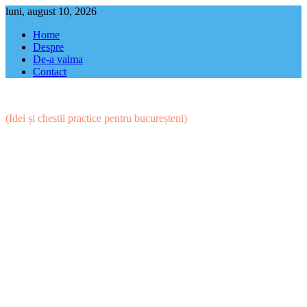
Skip
luni, august 10, 2026
to
Home
content
Despre
De-a valma
Contact
(Idei și chestii practice pentru bucureșteni)