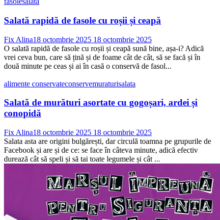
fasole
salata
Salată rapidă de fasole cu roșii și ceapă
Fix Alina
18 octombrie 2025
18 octombrie 2025
O salată rapidă de fasole cu roșii și ceapă sună bine, așa-i? Adică
vrei ceva bun, care să țină și de foame cât de cât, să se facă și în
două minute pe ceas și ai în casă o conservă de fasol...
alimente conservate
conserve
muraturi
salata
Salată de murături asortate cu gogoșari, ardei și
conopidă
Fix Alina
18 octombrie 2025
18 octombrie 2025
Salata asta are origini bulgărești, dar circulă toamna pe grupurile de
Facebook și are și de ce: se face în câteva minute, adică efectiv
durează cât să speli și să tai toate legumele și cât ...