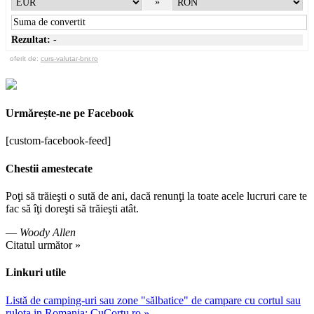
»
Rezultat:
-
oferit de:
curs-valutar-bnr.ro
Urmărește-ne pe Facebook
[custom-facebook-feed]
Chestii amestecate
Poţi să trăieşti o sută de ani, dacă renunţi la toate acele lucruri care te
fac să îţi doreşti să trăieşti atât.
—
Woody Allen
Citatul următor »
Linkuri utile
Listă de camping-uri sau zone "sălbatice" de campare cu cortul sau
rulota in Romania: CuCortu.ro »