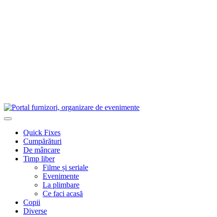
Quick Fixes
Cumpărături
De mâncare
Timp liber
Filme și seriale
Evenimente
La plimbare
Ce faci acasă
Copii
Diverse