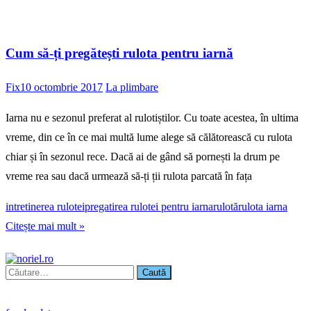
Cum să-ți pregătești rulota pentru iarnă
Fix
10 octombrie 2017
La plimbare
Iarna nu e sezonul preferat al rulotiștilor. Cu toate acestea, în ultima
vreme, din ce în ce mai multă lume alege să călătorească cu rulota
chiar și în sezonul rece. Dacă ai de gând să pornești la drum pe
vreme rea sau dacă urmează să-ți ții rulota parcată în fața
intretinerea rulotei
pregatirea rulotei pentru iarna
rulotă
rulota iarna
Citește mai mult »
Caută
după: