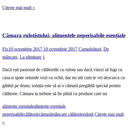
Citește mai mult »
Cămara rulotistului: alimentele neperisabile esențiale
Fix
10 octombrie 2017
10 octombrie 2017
Cumpărături
,
De
mâncare
,
La plimbare
1
Dacă ești pasionat de călătoriile cu rulota sau dacă visezi să fugi cu
casa-n spate oriunde vezi cu ochii, dar nu știi cum te vei descurca cu
gătitul pe drum, soluția este să ai o cămară pregătită special pentru
călătorie. Cămara ta trebuie să fie plină cu produse care nu
alimente esentiale
alimente esentiale
neperisabile
călătorie
cămară
mâncare călătorie
rulotă
Citește mai mult
»