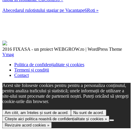
Abecedarul rulotistului stagiar pe Vacantape6Roti »
2016 FIXASA - un proiect WEBGROW.ro
|
WordPress Theme
Vmag
Politica de confidențialitate și cookies
Termeni și condiții
Contact
Acest site foloseste cookies pentru pentru a personaliza conținutul,
pentru analiza traficului și statistică; unele informații de utilizare a
site-ului sunt procesate de partenerii noștri. Puteți oricând să ștergeți
cookie-urile din browser.
Am citit, am înteles și sunt de acord.
Nu sunt de acord.
Citește aici politica noastră de confidențialitate și cookies »
Revizuire acord cookies »