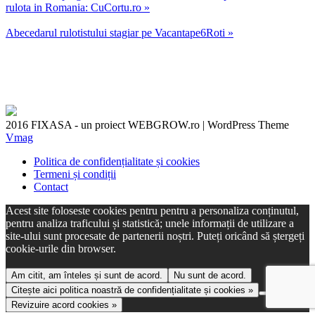
rulota in Romania: CuCortu.ro »
Abecedarul rulotistului stagiar pe Vacantape6Roti »
2016 FIXASA - un proiect WEBGROW.ro
|
WordPress Theme
Vmag
Politica de confidențialitate și cookies
Termeni și condiții
Contact
Acest site foloseste cookies pentru pentru a personaliza conținutul,
pentru analiza traficului și statistică; unele informații de utilizare a
site-ului sunt procesate de partenerii noștri. Puteți oricând să ștergeți
cookie-urile din browser.
Am citit, am înteles și sunt de acord.
Nu sunt de acord.
Citește aici politica noastră de confidențialitate și cookies »
Revizuire acord cookies »