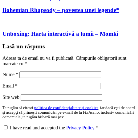
Bohemian Rhapsody – povestea unei legende*
Unboxing: Harta interactivă a lumii – Momki
Lasă un răspuns
Adresa ta de email nu va fi publicată.
Câmpurile obligatorii sunt
marcate cu
*
Nume
*
Email
*
Site web
Te rugăm să citești
politica de confidențialitate și cookies
, iar dacă ești de acord
și accepți să primești comunicări pe e-mail de la FixAsa.ro, inclusiv comunicări
comerciale, te rugăm bifează mai jos:
I have read and accepted the
Privacy Policy
*