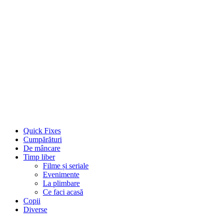
Quick Fixes
Cumpărături
De mâncare
Timp liber
Filme și seriale
Evenimente
La plimbare
Ce faci acasă
Copii
Diverse