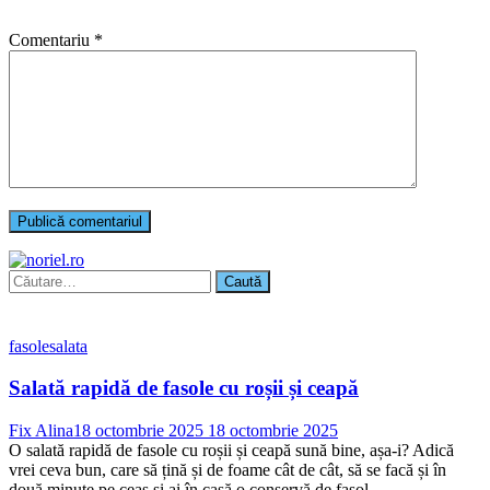
Comentariu
*
Caută
după:
fasole
salata
Salată rapidă de fasole cu roșii și ceapă
Fix Alina
18 octombrie 2025
18 octombrie 2025
O salată rapidă de fasole cu roșii și ceapă sună bine, așa-i? Adică
vrei ceva bun, care să țină și de foame cât de cât, să se facă și în
două minute pe ceas și ai în casă o conservă de fasol...