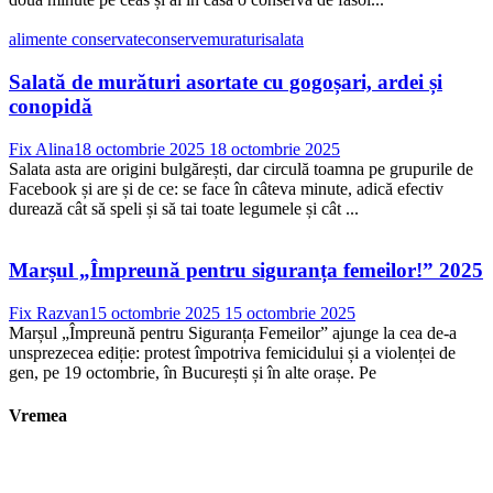
alimente conservate
conserve
muraturi
salata
Salată de murături asortate cu gogoșari, ardei și
conopidă
Fix Alina
18 octombrie 2025
18 octombrie 2025
Salata asta are origini bulgărești, dar circulă toamna pe grupurile de
Facebook și are și de ce: se face în câteva minute, adică efectiv
durează cât să speli și să tai toate legumele și cât ...
Marșul „Împreună pentru siguranța femeilor!” 2025
Fix Razvan
15 octombrie 2025
15 octombrie 2025
Marșul „Împreună pentru Siguranța Femeilor” ajunge la cea de-a
unsprezecea ediție: protest împotriva femicidului și a violenței de
gen, pe 19 octombrie, în București și în alte orașe. Pe
Vremea