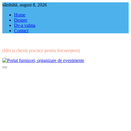
Skip
sâmbătă, august 8, 2026
to
Home
content
Despre
De-a valma
Contact
(Idei și chestii practice pentru bucureșteni)