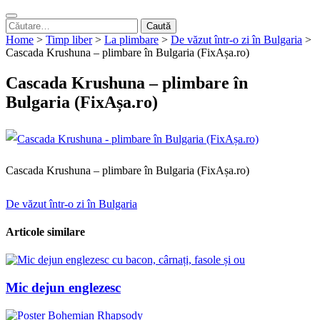
Caută
după:
Home
>
Timp liber
>
La plimbare
>
De văzut într-o zi în Bulgaria
>
Cascada Krushuna – plimbare în Bulgaria (FixAșa.ro)
Cascada Krushuna – plimbare în
Bulgaria (FixAșa.ro)
Cascada Krushuna – plimbare în Bulgaria (FixAșa.ro)
Navigare
De văzut într-o zi în Bulgaria
în
Articole similare
articole
Mic dejun englezesc