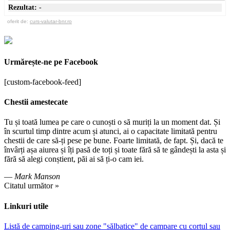
Rezultat:
-
oferit de:
curs-valutar-bnr.ro
Urmărește-ne pe Facebook
[custom-facebook-feed]
Chestii amestecate
Tu și toată lumea pe care o cunoști o să muriți la un moment dat. Și
în scurtul timp dintre acum și atunci, ai o capacitate limitată pentru
chestii de care să-ți pese pe bune. Foarte limitată, de fapt. Și, dacă te
învârți așa aiurea și îți pasă de toți și toate fără să te gândești la asta și
fără să alegi conștient, păi ai să ți-o cam iei.
—
Mark Manson
Citatul următor »
Linkuri utile
Listă de camping-uri sau zone "sălbatice" de campare cu cortul sau