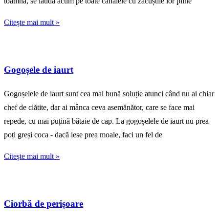
toamnă, se laudă acum pe toate canalele cu zacuștile lor pline
Citește mai mult »
Gogoșele de iaurt
Gogoșelele de iaurt sunt cea mai bună soluție atunci când nu ai chiar
chef de clătite, dar ai mânca ceva asemănător, care se face mai
repede, cu mai puțină bătaie de cap. La gogoșelele de iaurt nu prea
poți greși coca - dacă iese prea moale, faci un fel de
Citește mai mult »
Ciorbă de perișoare