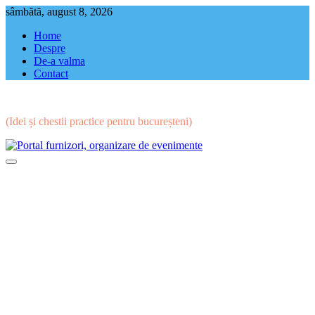
Skip
sâmbătă, august 8, 2026
to
Home
content
Despre
De-a valma
Contact
(Idei și chestii practice pentru bucureșteni)