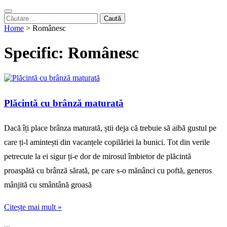
Caută
după:
Home
>
Românesc
Specific:
Românesc
Plăcintă cu brânză maturată
Dacă îți place brânza maturată, știi deja că trebuie să aibă gustul pe
care ți-l amintești din vacanțele copilăriei la bunici. Tot din verile
petrecute la ei sigur ți-e dor de mirosul îmbietor de plăcintă
proaspătă cu brânză sărată, pe care s-o mănânci cu poftă, generos
mânjită cu smântână groasă
Citește mai mult »