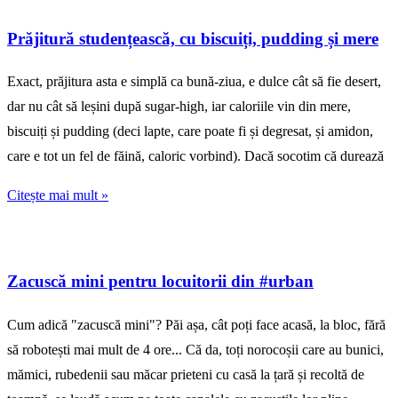
Prăjitură studențească, cu biscuiți, pudding și mere
Exact, prăjitura asta e simplă ca bună-ziua, e dulce cât să fie desert,
dar nu cât să leșini după sugar-high, iar caloriile vin din mere,
biscuiți și pudding (deci lapte, care poate fi și degresat, și amidon,
care e tot un fel de făină, caloric vorbind). Dacă socotim că durează
Citește mai mult »
Zacuscă mini pentru locuitorii din #urban
Cum adică "zacuscă mini"? Păi așa, cât poți face acasă, la bloc, fără
să robotești mai mult de 4 ore... Că da, toți norocoșii care au bunici,
mămici, rubedenii sau măcar prieteni cu casă la țară și recoltă de