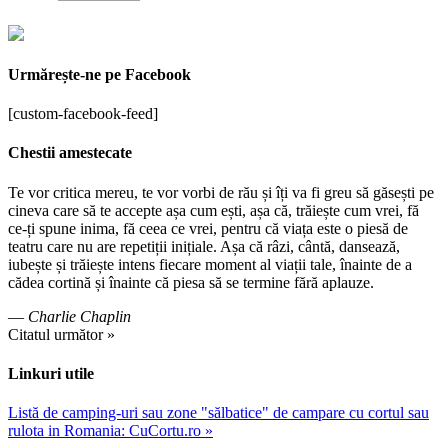
Urmărește-ne pe Facebook
[custom-facebook-feed]
Chestii amestecate
Te vor critica mereu, te vor vorbi de rău și îți va fi greu să găsești pe
cineva care să te accepte așa cum ești, așa că, trăiește cum vrei, fă
ce-ți spune inima, fă ceea ce vrei, pentru că viața este o piesă de
teatru care nu are repetiții inițiale. Așa că râzi, cântă, dansează,
iubește și trăiește intens fiecare moment al viații tale, înainte de a
cădea cortină și înainte că piesa să se termine fără aplauze.
—
Charlie Chaplin
Citatul următor »
Linkuri utile
Listă de camping-uri sau zone "sălbatice" de campare cu cortul sau
rulota in Romania: CuCortu.ro »