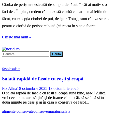
Ciorba de perișoare este atât de simplu de făcut, încât ai motiv s-o
faci des. În plus, credem că nu există ciorbă cu carne mai ieftin de
făcut, cu excepția ciorbei de pui, desigur. Totuși, sunt câteva secrete
pentru o ciorbă de perișoare bună (că rețeta în sine e foarte
Citește mai mult »
Caută
după:
fasole
salata
Salată rapidă de fasole cu roșii și ceapă
Fix Alina
18 octombrie 2025
18 octombrie 2025
O salată rapidă de fasole cu roșii și ceapă sună bine, așa-i? Adică
vrei ceva bun, care să țină și de foame cât de cât, să se facă și în
două minute pe ceas și ai în casă o conservă de fasol...
alimente conservate
conserve
muraturi
salata