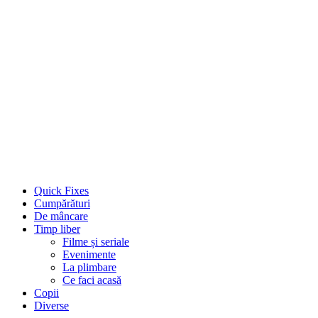
Quick Fixes
Cumpărături
De mâncare
Timp liber
Filme și seriale
Evenimente
La plimbare
Ce faci acasă
Copii
Diverse