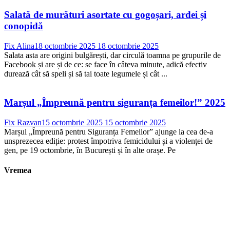
Salată de murături asortate cu gogoșari, ardei și
conopidă
Fix Alina
18 octombrie 2025
18 octombrie 2025
Salata asta are origini bulgărești, dar circulă toamna pe grupurile de
Facebook și are și de ce: se face în câteva minute, adică efectiv
durează cât să speli și să tai toate legumele și cât ...
Marșul „Împreună pentru siguranța femeilor!” 2025
Fix Razvan
15 octombrie 2025
15 octombrie 2025
Marșul „Împreună pentru Siguranța Femeilor” ajunge la cea de-a
unsprezecea ediție: protest împotriva femicidului și a violenței de
gen, pe 19 octombrie, în București și în alte orașe. Pe
Vremea