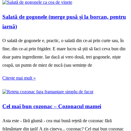
Salată de gogonele (merge pusă și la borcan, pentru
iarnă)
O salată de gogonele e, practic, o salată din ce-ai prin curte sau, în
fine, din ce-ai prin frigider. E mare lucru să știi să faci ceva bun din
doar patru ingrediente. Iar dacă ai vreo două, trei gogonele, niște
ceapă, un pumn de miez de nucă (sau semințe de
Citește mai mult »
Cel mai bun cozonac – Cozonacul mamei
Asta este - fără glumă - cea mai bună rețetă de cozonac fără
frământare din țară! A zis cineva... cozonac? Cel mai bun cozonac